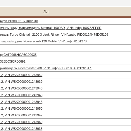
Лот
N/шифр PID00021J77K02010
ничном ходу, марка/модель Maxtrak 1000SR, VIN/шифр 100732FFSR
одель Turbo Chieftain 2100 3 deck Rinser, VIN/шифр PID00124H78D05108
 марка/модель Powerscrub 120 Mobile, VIN/шифр 8101278
ифр CAT0966HCA6G02035
T0325DCSCR00691
ка/модель Finesmaster 200, VIN/шифр PID00185ADCB32317.
8.2, VIN WSK00000001243942
8.2, VIN WSK00000001243939
8.2, VIN WSK00000001243945
8.2, VIN WSK00000001243943
8.2, VIN WSK00000001243946
8.2, VIN WSK00000001243950
8.2, VIN WSK00000001243947
8.2, VIN WSK00000001243949
8.2, VIN WSK00000001243938