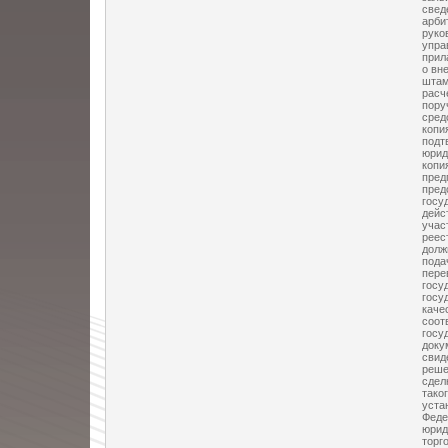
свед
арби
руко
упра
прил
о вн
штам
расч
пору
сред
копи
подт
юрид
копи
пред
пред
госу
дейс
учас
реес
долж
пода
пере
госу
госу
каче
соот
госу
доку
свид
реше
сдел
тако
уста
Феде
юрид
торг