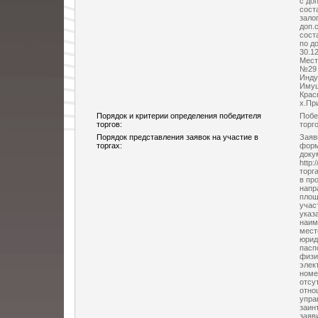
с до
сост
зало
доп.
сост
по д
30.12
Мест
№29 
Инду
Имущ
Крас
х.Пр
Порядок и критерии определения победителя
Побе
торгов:
торг
Порядок представления заявок на участие в
Заяв
торгах:
форм
доку
http:
торг
в пр
напр
площ
учас
указ
наим
мест
юрид
пасп
физи
элек
номе
отсу
отно
упра
заин
заяв