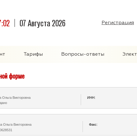
7:03
07 Августа 2026
Регистрация
нт
Тарифы
Вопросы-ответы
Элек
нной форме
а Ольга Викторовна
ИНН:
дано
а Ольга Викторовна
Факс:
0628531