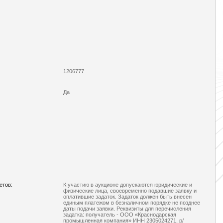
1206777
Да
етов:
К участию в аукционе допускаются юридические и
физические лица, своевременно подавшие заявку и
оплатившие задаток. Задаток должен быть внесен
единым платежом в безналичном порядке не позднее
даты подачи заявки. Реквизиты для перечисления
задатка: получатель - ООО «Краснодарская
промышленная компания» ИНН 2305024271, р/