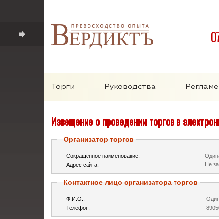
0
Торги
Руководства
Регламе
Извещение о проведении торгов в электро
Организатор торгов
Сокращенное наименование:
Один
Не за
Адрес сайта:
Контактное лицо организатора торгов
Ф.И.О.:
Один
Телефон:
8905