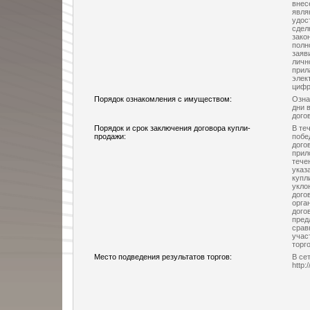
внес
явля
удос
сдел
зако
полн
заяв
личн
прил
элек
цифр
Порядок ознакомления с имуществом:
Озна
дни в
дого
Порядок и срок заключения договора купли-
В те
продажи:
побе
дого
прил
тече
указ
купл
укло
дого
орга
дого
пред
срав
учас
торго
Место подведения результатов торгов:
В се
http: