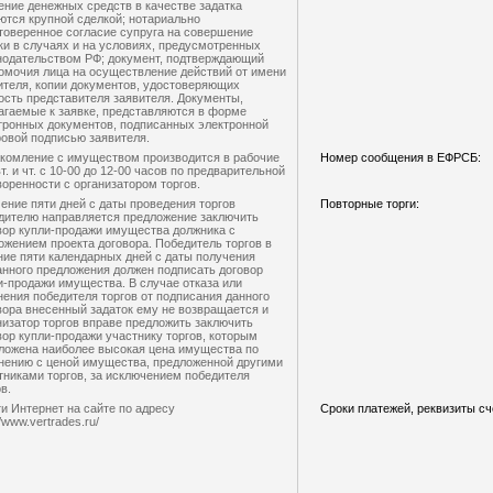
ение денежных средств в качестве задатка
ются крупной сделкой; нотариально
товеренное согласие супруга на совершение
ки в случаях и на условиях, предусмотренных
нодательством РФ; документ, подтверждающий
омочия лица на осуществление действий от имени
ителя, копии документов, удостоверяющих
ость представителя заявителя. Документы,
агаемые к заявке, представляются в форме
тронных документов, подписанных электронной
овой подписью заявителя.
комление с имуществом производится в рабочие
Номер сообщения в ЕФРСБ:
т. и чт. с 10-00 до 12-00 часов по предварительной
воренности с организатором торгов.
чение пяти дней с даты проведения торгов
Повторные торги:
дителю направляется предложение заключить
вор купли-продажи имущества должника с
ожением проекта договора. Победитель торгов в
ние пяти календарных дней с даты получения
анного предложения должен подписать договор
и-продажи имущества. В случае отказа или
нения победителя торгов от подписания данного
вора внесенный задаток ему не возвращается и
низатор торгов вправе предложить заключить
вор купли-продажи участнику торгов, которым
ложена наиболее высокая цена имущества по
нению с ценой имущества, предложенной другими
тниками торгов, за исключением победителя
в.
ти Интернет на сайте по адресу
Сроки платежей, реквизиты сч
//www.vertrades.ru/