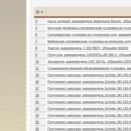
№
▲
3
Насос водяной, марка/модель Waterpump Electric, VI
4
Конусная дробильно-сортировочная установка на гусе
5
Сортировочная установка на гусеничном ходу, марка/м
7
Мобильная сортировочная установка на колесном ходу,
8
Трактор, марка/модель Т-330 ЯБР1, VIN/шифр 004200
9
Погрузчик, марка/модель CATERPILLAR 966 Н, VIN/ш
10
Экскаватор, марка/модель CAT 325 DL, VIN/шифр CA
11
Стационарная моющая обезвоживающая установка, мар
15
Полуприцеп самосвал, марка/модель Schmitz SKI 24S-
16
Полуприцеп самосвал, марка/модель Schmitz SKI 24S-
17
Полуприцеп самосвал, марка/модель Schmitz SKI 24S-
18
Полуприцеп самосвал, марка/модель Schmitz SKI 24S-
21
Полуприцеп самосвал, марка/модель Schmitz SKI 24S-
23
Полуприцеп самосвал, марка/модель Schmitz SKI 24S-
24
Полуприцеп самосвал, марка/модель Schmitz SKI 24S-
25
Полуприцеп самосвал, марка/модель Schmitz SKI 24S-
26
Полуприцеп самосвал, марка/модель Schmitz SKI 24S-