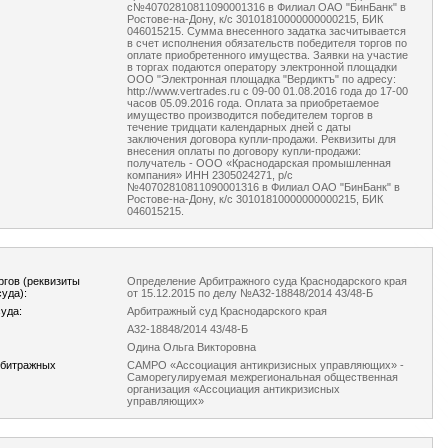
с№40702810811090001316 в Филиал ОАО "БинБанк" в
Ростове-на-Дону, к/с 30101810000000000215, БИК
046015215. Сумма внесенного задатка засчитывается
в счет исполнения обязательств победителя торгов по
оплате приобретенного имущества. Заявки на участие
в торгах подаются оператору электронной площадки
ООО "Электронная площадка "Вердиктъ" по адресу:
http://www.vertrades.ru с 09-00 01.08.2016 года до 17-00
часов 05.09.2016 года. Оплата за приобретаемое
имущество производится победителем торгов в
течение тридцати календарных дней с даты
заключения договора купли-продажи. Реквизиты для
внесения оплаты по договору купли-продажи:
получатель - ООО «Краснодарская промышленная
компания» ИНН 2305024271, р/с
№40702810811090001316 в Филиал ОАО "БинБанк" в
Ростове-на-Дону, к/с 30101810000000000215, БИК
046015215.
ргов (реквизиты
Определение Арбитражного суда Краснодарского края
уда):
от 15.12.2015 по делу №А32-18848/2014 43/48-Б
уда:
Арбитражный суд Краснодарского края
А32-18848/2014 43/48-Б
Одина Ольга Викторовна
рбитражных
САМРО «Ассоциация антикризисных управляющих» -
Саморегулируемая межрегиональная общественная
организация «Ассоциация антикризисных
управляющих»