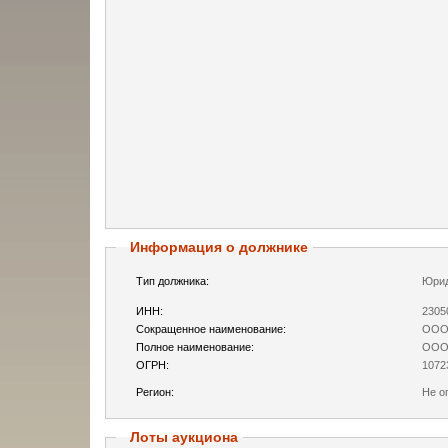
Информация о должнике
Тип должника:
Юрид
ИНН:
2305
Сокращенное наименование:
ООО 
Полное наименование:
ООО 
ОГРН:
1072
Регион:
Не о
Лоты аукциона