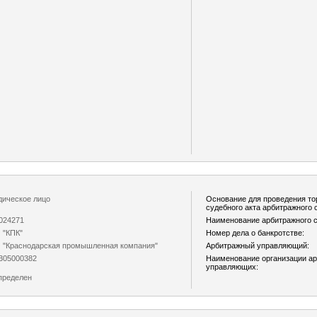
ическое лицо
Основание для проведения то
судебного акта арбитражного с
024271
Наименование арбитражного с
"КПК"
Номер дела о банкротстве:
"Краснодарская промышленная компания"
Арбитражный управляющий:
305000382
Наименование организации а
управляющих:
пределен