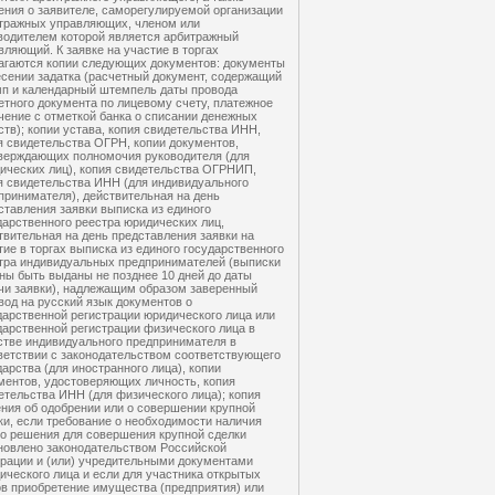
ения о заявителе, саморегулируемой организации
тражных управляющих, членом или
водителем которой является арбитражный
вляющий. К заявке на участие в торгах
агаются копии следующих документов: документы
есении задатка (расчетный документ, содержащий
п и календарный штемпель даты провода
етного документа по лицевому счету, платежное
чение с отметкой банка о списании денежных
ств); копии устава, копия свидетельства ИНН,
я свидетельства ОГРН, копии документов,
верждающих полномочия руководителя (для
ических лиц), копия свидетельства ОГРНИП,
я свидетельства ИНН (для индивидуального
принимателя), действительная на день
ставления заявки выписка из единого
дарственного реестра юридических лиц,
твительная на день представления заявки на
тие в торгах выписка из единого государственного
тра индивидуальных предпринимателей (выписки
ны быть выданы не позднее 10 дней до даты
чи заявки), надлежащим образом заверенный
вод на русский язык документов о
дарственной регистрации юридического лица или
дарственной регистрации физического лица в
стве индивидуального предпринимателя в
ветствии с законодательством соответствующего
дарства (для иностранного лица), копии
ментов, удостоверяющих личность, копия
етельства ИНН (для физического лица); копия
ния об одобрении или о совершении крупной
ки, если требование о необходимости наличия
го решения для совершения крупной сделки
новлено законодательством Российской
рации и (или) учредительными документами
ического лица и если для участника открытых
ов приобретение имущества (предприятия) или