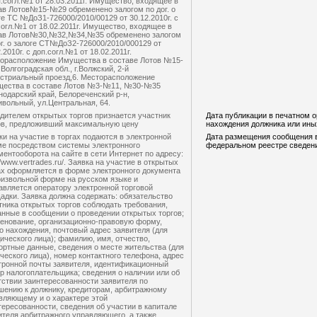
п.согл.№1 от 28.03.2011г. Имущество, входящее в
ав Лотов№15-№29 обременено залогом по дог. о
ге ТС №ДоЗ1-726000/2010/00129 от 30.12.2010г. с
согл.№1 от 18.02.2011г. Имущество, входящее в
ав Лотов№30,№32,№34,№35 обременено залогом
ог. о залоге СТ№ДоЗ2-726000/2010/000129 от
.2010г. с доп.согл.№1 от 18.02.2011г.
орасположение Имущества в составе Лотов №15-
Волгоградская обл., г.Волжский, 2-й
стриальный проезд,6. Месторасположение
ества в составе Лотов №3-№11, №30-№35
нодарский край, Белореченский р-н,
ивольный, ул.Центральная, 64.
дителем открытых торгов признается участник
Дата публикации в печатном о
ов, предложивший максимальную цену
нахождения должника или ин
ки на участие в торгах подаются в электронной
Дата размещения сообщения 
е посредством системы электронного
федеральном реестре сведени
ментооборота на сайте в сети Интернет по адресу:
//www.vertrades.ru/. Заявка на участие в открытых
ах оформляется в форме электронного документа
оизвольной форме на русском языке и
авляется оператору электронной торговой
адки. Заявка должна содержать: обязательство
тника открытых торгов соблюдать требования,
анные в сообщении о проведении открытых торгов;
енование, организационно-правовую форму,
о нахождения, почтовый адрес заявителя (для
ического лица); фамилию, имя, отчество,
ортные данные, сведения о месте жительства (для
ческого лица), номер контактного телефона, адрес
тронной почты заявителя, идентификационный
р налогоплательщика; сведения о наличии или об
тствии заинтересованности заявителя по
шению к должнику, кредиторам, арбитражному
вляющему и о характере этой
тересованности, сведения об участии в капитале
ителя арбитражного управляющего, а также