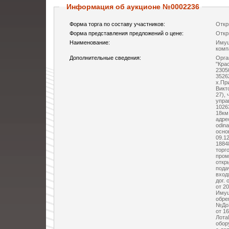
Информация об аукционе №0002236
Форма торга по составу участников:
Откр
Форма представления предложений о цене:
Откр
Наименование:
Имущ
комп
Дополнительные сведения:
Орга
"Кра
2305
3526
х.Пр
Викт
27),
упра
1026
18км
адрес
odin
осно
09.1
1884
торг
пром
откр
пода
вход
дог.
от 20
Имущ
обре
№ДоЗ
от 1
Лота
обор