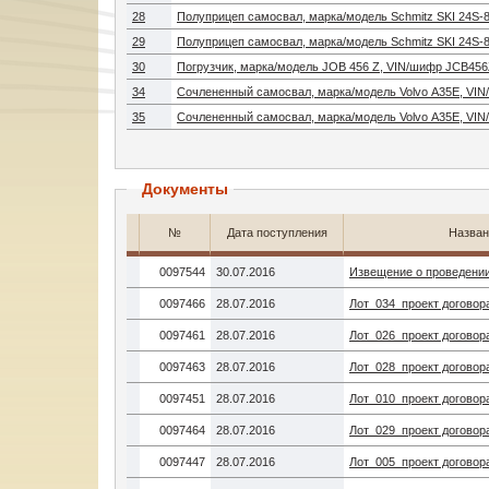
28
Полуприцеп самосвал, марка/модель Schmitz SKI 24S-
29
Полуприцеп самосвал, марка/модель Schmitz SKI 24S-
30
Погрузчик, марка/модель JOB 456 Z, VIN/шифр JCB45
34
Сочлененный самосвал, марка/модель Volvo A35E, VI
35
Сочлененный самосвал, марка/модель Volvo A35E, VI
Документы
№
Дата поступления
Назван
0097544
30.07.2016
Извещение о проведении
0097466
28.07.2016
Лот_034_проект договора
0097461
28.07.2016
Лот_026_проект договора
0097463
28.07.2016
Лот_028_проект договора
0097451
28.07.2016
Лот_010_проект договора
0097464
28.07.2016
Лот_029_проект договора
0097447
28.07.2016
Лот_005_проект договора