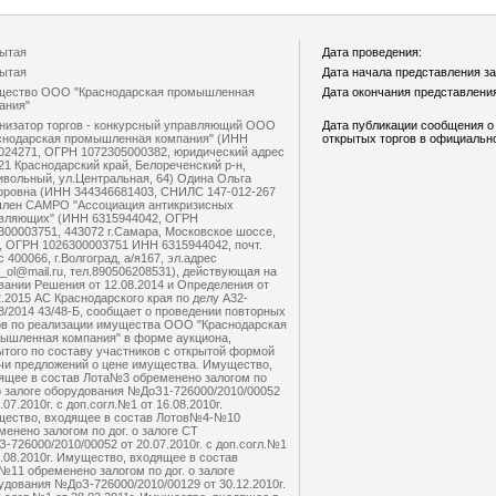
ытая
Дата проведения:
ытая
Дата начала представления за
ество ООО "Краснодарская промышленная
Дата окончания представления
ания"
низатор торгов - конкурсный управляющий ООО
Дата публикации сообщения о
снодарская промышленная компания" (ИНН
открытых торгов в официальн
024271, ОГРН 1072305000382, юридический адрес
21 Краснодарский край, Белореченский р-н,
ивольный, ул.Центральная, 64) Одина Ольга
оровна (ИНН 344346681403, СНИЛС 147-012-267
 член САМРО "Ассоциация антикризисных
вляющих" (ИНН 6315944042, ОГРН
300003751, 443072 г.Самара, Московское шоссе,
, ОГРН 1026300003751 ИНН 6315944042, почт.
 400066, г.Волгоград, а/я167, эл.адрес
a_ol@mail.ru, тел.890506208531), действующая на
вании Решения от 12.08.2014 и Определения от
2.2015 АС Краснодарского края по делу А32-
8/2014 43/48-Б, сообщает о проведении повторных
ов по реализации имущества ООО "Краснодарская
ышленная компания" в форме аукциона,
ытого по составу участников с открытой формой
чи предложений о цене имущества. Имущество,
ящее в состав Лота№3 обременено залогом по
 о залоге оборудования №ДоЗ1-726000/2010/00052
.07.2010г. с доп.согл.№1 от 16.08.2010г.
ество, входящее в состав Лотов№4-№10
менено залогом по дог. о залоге СТ
-726000/2010/00052 от 20.07.2010г. с доп.согл.№1
6.08.2010г. Имущество, входящее в состав
№11 обременено залогом по дог. о залоге
удования №ДоЗ-726000/2010/00129 от 30.12.2010г.