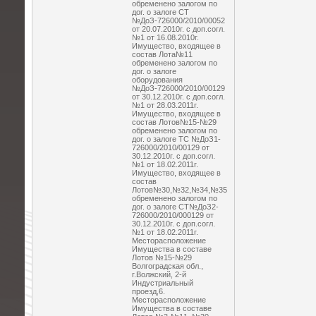
обременено залогом по
дог. о залоге СТ
№ДоЗ-726000/2010/00052
от 20.07.2010г. с доп.согл.
№1 от 16.08.2010г.
Имущество, входящее в
состав Лота№11
обременено залогом по
дог. о залоге
оборудования
№ДоЗ-726000/2010/00129
от 30.12.2010г. с доп.согл.
№1 от 28.03.2011г.
Имущество, входящее в
состав Лотов№15-№29
обременено залогом по
дог. о залоге ТС №ДоЗ1-
726000/2010/00129 от
30.12.2010г. с доп.согл.
№1 от 18.02.2011г.
Имущество, входящее в
состав
Лотов№30,№32,№34,№35
обременено залогом по
дог. о залоге СТ№ДоЗ2-
726000/2010/000129 от
30.12.2010г. с доп.согл.
№1 от 18.02.2011г.
Месторасположение
Имущества в составе
Лотов №15-№29
Волгоградская обл.,
г.Волжский, 2-й
Индустриальный
проезд,6.
Месторасположение
Имущества в составе