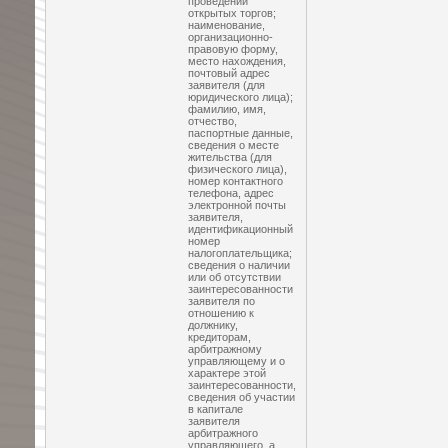
проведении
открытых торгов;
наименование,
организационно-
правовую форму,
место нахождения,
почтовый адрес
заявителя (для
юридического лица);
фамилию, имя,
отчество,
паспортные данные,
сведения о месте
жительства (для
физического лица),
номер контактного
телефона, адрес
электронной почты
заявителя,
идентификационный
номер
налогоплательщика;
сведения о наличии
или об отсутствии
заинтересованности
заявителя по
отношению к
должнику,
кредиторам,
арбитражному
управляющему и о
характере этой
заинтересованности,
сведения об участии
в капитале
заявителя
арбитражного
управляющего, а