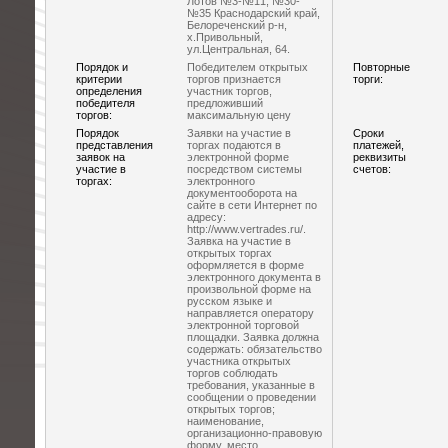
Лотов №3-№11, №30-
№35 Краснодарский край,
Белореченский р-н,
х.Привольный,
ул.Центральная, 64.
Порядок и
Победителем открытых
Повторные
критерии
торгов признается
торги:
определения
участник торгов,
победителя
предложивший
торгов:
максимальную цену
Порядок
Заявки на участие в
Сроки
представления
торгах подаются в
платежей,
заявок на
электронной форме
реквизиты
участие в
посредством системы
счетов:
торгах:
электронного
документооборота на
сайте в сети Интернет по
адресу:
http://www.vertrades.ru/.
Заявка на участие в
открытых торгах
оформляется в форме
электронного документа в
произвольной форме на
русском языке и
направляется оператору
электронной торговой
площадки. Заявка должна
содержать: обязательство
участника открытых
торгов соблюдать
требования, указанные в
сообщении о проведении
открытых торгов;
наименование,
организационно-правовую
форму, место