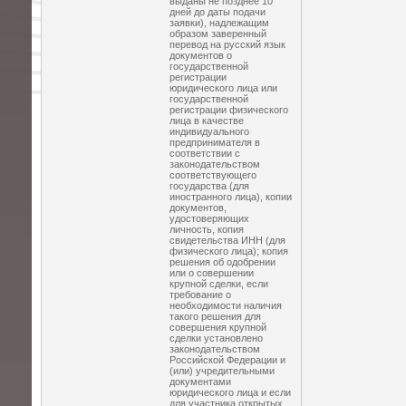
выданы не позднее 10
дней до даты подачи
заявки), надлежащим
образом заверенный
перевод на русский язык
документов о
государственной
регистрации
юридического лица или
государственной
регистрации физического
лица в качестве
индивидуального
предпринимателя в
соответствии с
законодательством
соответствующего
государства (для
иностранного лица), копии
документов,
удостоверяющих
личность, копия
свидетельства ИНН (для
физического лица); копия
решения об одобрении
или о совершении
крупной сделки, если
требование о
необходимости наличия
такого решения для
совершения крупной
сделки установлено
законодательством
Российской Федерации и
(или) учредительными
документами
юридического лица и если
для участника открытых