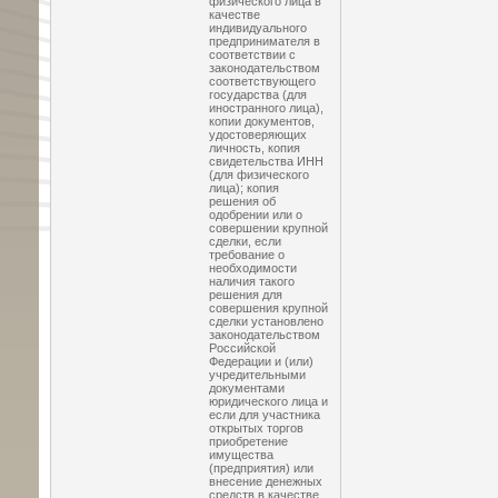
физического лица в
качестве
индивидуального
предпринимателя в
соответствии с
законодательством
соответствующего
государства (для
иностранного лица),
копии документов,
удостоверяющих
личность, копия
свидетельства ИНН
(для физического
лица); копия
решения об
одобрении или о
совершении крупной
сделки, если
требование о
необходимости
наличия такого
решения для
совершения крупной
сделки установлено
законодательством
Российской
Федерации и (или)
учредительными
документами
юридического лица и
если для участника
открытых торгов
приобретение
имущества
(предприятия) или
внесение денежных
средств в качестве