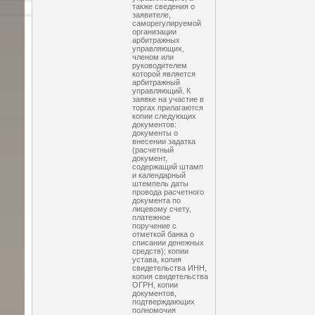
также сведения о
заявителе,
саморегулируемой
организации
арбитражных
управляющих,
членом или
руководителем
которой является
арбитражный
управляющий. К
заявке на участие в
торгах прилагаются
копии следующих
документов:
документы о
внесении задатка
(расчетный
документ,
содержащий штамп
и календарный
штемпель даты
провода расчетного
документа по
лицевому счету,
платежное
поручение с
отметкой банка о
списании денежных
средств); копии
устава, копия
свидетельства ИНН,
копия свидетельства
ОГРН, копии
документов,
подтверждающих
полномочия