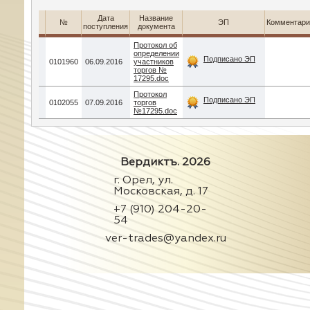
Дата
Название
№
ЭП
Комментари
поступления
документа
Протокол об
определении
Подписано ЭП
0101960
06.09.2016
участников
торгов №
17295.doc
Протокол
Подписано ЭП
0102055
07.09.2016
торгов
№17295.doc
Вердиктъ. 2026
г. Орел, ул.
Московская, д. 17
+7 (910) 204-20-
54
ver-trades@yandex.ru