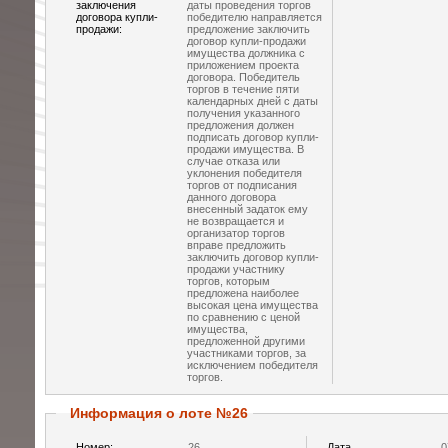
заключения
даты проведения торгов
договора купли-
победителю направляется
продажи:
предложение заключить
договор купли-продажи
имущества должника с
приложением проекта
договора. Победитель
торгов в течение пяти
календарных дней с даты
получения указанного
предложения должен
подписать договор купли-
продажи имущества. В
случае отказа или
уклонения победителя
торгов от подписания
данного договора
внесенный задаток ему
не возвращается и
организатор торгов
вправе предложить
заключить договор купли-
продажи участнику
торгов, которым
предложена наиболее
высокая цена имущества
по сравнению с ценой
имущества,
предложенной другими
участниками торгов, за
исключением победителя
торгов.
Информация о лоте №26
Номер:
26
Дата
0