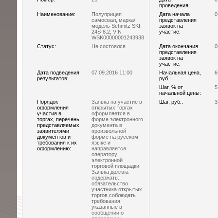
проведения:
Наименование:
Полуприцеп
Дата начала
0
самосвал, марка/
представления
модель Schmitz SKI
заявок на
24S-8.2, VIN
участие:
WSK00000001243938
Статус:
Не состоялся
Дата окончания
0
представления
заявок на
участие:
Дата подведения
07.09.2016 11:00
Начальная цена,
6
результатов:
руб.:
Шаг, % от
5
начальной цены:
Порядок
Заявка на участие в
Шаг, руб.:
3
оформления
открытых торгах
участия в
оформляется в
торгах, перечень
форме электронного
представляемых
документа в
заявителями
произвольной
документов и
форме на русском
требования к их
языке и
оформлению:
направляется
оператору
электронной
торговой площадки.
Заявка должна
содержать:
обязательство
участника открытых
торгов соблюдать
требования,
указанные в
сообщении о