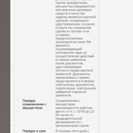
торгов приобретение
имущества (предприятия)
или внесение денежных
средств в качестве
задатка являются крупной
сделкой; нотариально
удостоверенное согласие
супруга на совершение
сделки в случаях и на
условиях,
предусмотренных
законодательством РФ;
документ,
подтверждающий
полномочия лица на
осуществление действий
от имени заявителя,
копии документов,
удостоверяющих
личность представителя
заявителя. Документы,
прилагаемые к заявке,
представляются в форме
электронных документов,
подписанных электронной
цифровой подписью
заявителя.
Порядок
Ознакомление с
ознакомления с
имуществом
имуществом:
производится в рабочие
дни вт. и чт. с 10-00 до 12-
00 часов по
предварительной
договоренности с
организатором торгов.
Порядок и срок
В течение пяти дней с