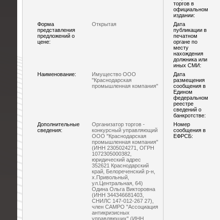
торгов в
официальном
издании:
Форма
Открытая
Дата
представления
публикации в
предложений о
печатном
цене:
органе по
месту
нахождения
должника или
иных СМИ:
Наименование:
Имущество ООО
Дата
"Краснодарская
размещения
промышленная компания"
сообщения в
Едином
федеральном
реестре
сведений о
банкротстве:
Дополнительные
Организатор торгов -
Номер
сведения:
конкурсный управляющий
сообщения в
ООО "Краснодарская
ЕФРСБ:
промышленная компания"
(ИНН 2305024271, ОГРН
1072305000382,
юридический адрес
352621 Краснодарский
край, Белореченский р-н,
х.Привольный,
ул.Центральная, 64)
Одина Ольга Викторовна
(ИНН 344346681403,
СНИЛС 147-012-267 27),
член САМРО "Ассоциация
антикризисных
управляющих" (ИНН