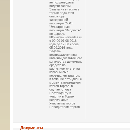
не позднее даты
подачи заявки.
Заявки на участие в
торгах подаются
оператору
электронной
площадки ООО
"Электронная
площадка "Вердиктъ"
по адресу:
http://www.vertrades.ru
с 09-00 01.08.2016
года до 17-00 часов
05.09.2016 года.
Задаток
возвращается при
наличии достаточного
количества денежных
средств на
расчетном счете, на
который был
перечислен задаток,
в течение пяти дней с
момента подведения
итогов торгов, в
случае: отказа
Претенденту в
участии в Торгах;
непризнания
Участника торгов
Победителем торгов.
Документы