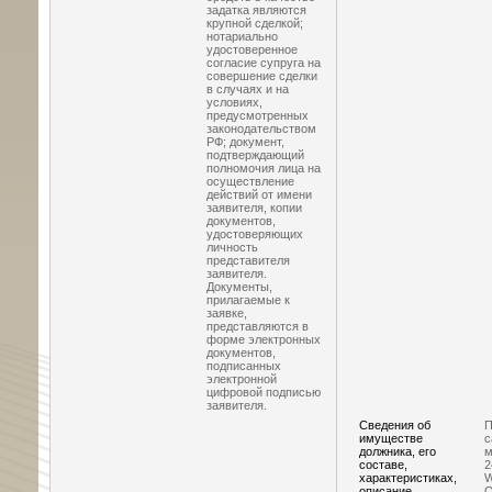
задатка являются
крупной сделкой;
нотариально
удостоверенное
согласие супруга на
совершение сделки
в случаях и на
условиях,
предусмотренных
законодательством
РФ; документ,
подтверждающий
полномочия лица на
осуществление
действий от имени
заявителя, копии
документов,
удостоверяющих
личность
представителя
заявителя.
Документы,
прилагаемые к
заявке,
представляются в
форме электронных
документов,
подписанных
электронной
цифровой подписью
заявителя.
Сведения об
П
имуществе
с
должника, его
м
составе,
2
характеристиках,
W
описание,
О