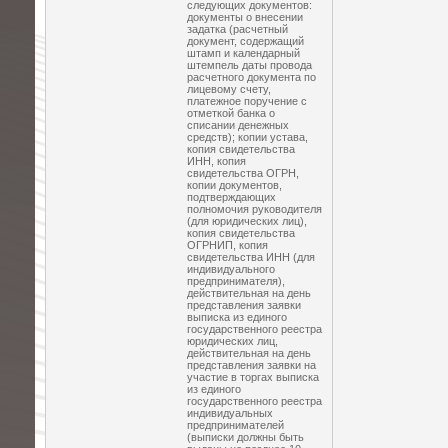
следующих документов:
документы о внесении
задатка (расчетный
документ, содержащий
штамп и календарный
штемпель даты провода
расчетного документа по
лицевому счету,
платежное поручение с
отметкой банка о
списании денежных
средств); копии устава,
копия свидетельства
ИНН, копия
свидетельства ОГРН,
копии документов,
подтверждающих
полномочия руководителя
(для юридических лиц),
копия свидетельства
ОГРНИП, копия
свидетельства ИНН (для
индивидуального
предпринимателя),
действительная на день
представления заявки
выписка из единого
государственного реестра
юридических лиц,
действительная на день
представления заявки на
участие в торгах выписка
из единого
государственного реестра
индивидуальных
предпринимателей
(выписки должны быть