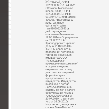
6315944042, ОГРН
1026300003751, 443072
г.Самара, Московское
шоссе, 18км, ОГРН
1026300003751 ИНН
6315944042, почт. адрес
400066, г.Волгоград, а/
я167, эл.адрес
odina_ol@mail.ru,
тел.890506208531),
действующая на
основании Решения от
12.08.2014 и Определения
от 09.12.2015 АС
Краснодарского края по
делу А32-18848/2014
43/48-Б, сообщает о
проведении повторных
торгов по реализации
имущества ООО
"Краснодарская
промышленная компания"
в форме аукциона,
открытого по составу
участников с открытой
формой подачи
предложений о цене
имущества. Имущество,
входящее в состав
Лота№3 обременено
залогом по дог. о залоге
оборудования №ДоЗ1-
726000/2010/00052 от
20.07.2010г. с доп.согл.
№1 от 16.08.2010г.
Имущество, входящее в
состав Лотов№4-№10