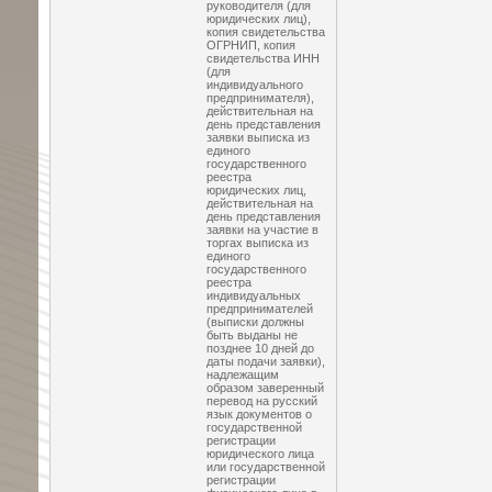
руководителя (для
юридических лиц),
копия свидетельства
ОГРНИП, копия
свидетельства ИНН
(для
индивидуального
предпринимателя),
действительная на
день представления
заявки выписка из
единого
государственного
реестра
юридических лиц,
действительная на
день представления
заявки на участие в
торгах выписка из
единого
государственного
реестра
индивидуальных
предпринимателей
(выписки должны
быть выданы не
позднее 10 дней до
даты подачи заявки),
надлежащим
образом заверенный
перевод на русский
язык документов о
государственной
регистрации
юридического лица
или государственной
регистрации