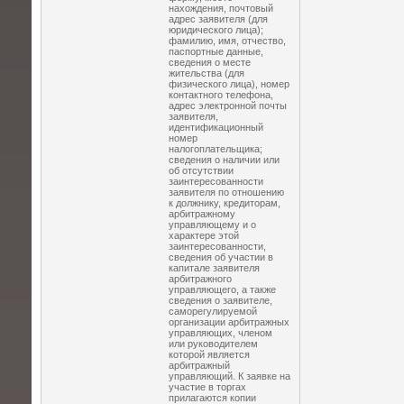
нахождения, почтовый
адрес заявителя (для
юридического лица);
фамилию, имя, отчество,
паспортные данные,
сведения о месте
жительства (для
физического лица), номер
контактного телефона,
адрес электронной почты
заявителя,
идентификационный
номер
налогоплательщика;
сведения о наличии или
об отсутствии
заинтересованности
заявителя по отношению
к должнику, кредиторам,
арбитражному
управляющему и о
характере этой
заинтересованности,
сведения об участии в
капитале заявителя
арбитражного
управляющего, а также
сведения о заявителе,
саморегулируемой
организации арбитражных
управляющих, членом
или руководителем
которой является
арбитражный
управляющий. К заявке на
участие в торгах
прилагаются копии