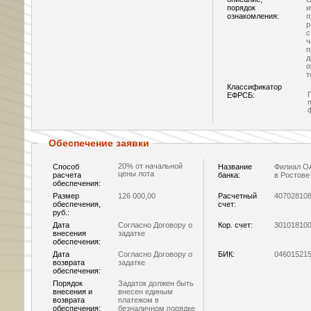
порядок
и
ознакомления:
п
р
с
ч
п
д
о
т
Классификатор
ЕФРСБ:
Обеспечение заявки
20% от начальной
Способ
Название
Филиал О
цены лота
расчета
банка:
в Ростове
обеспечения:
Размер
126 000,00
Расчетный
40702810
обеспечения,
счет:
руб.:
Дата
Согласно Договору о
Кор. счет:
30101810
внесения
задатке
обеспечения:
Дата
Согласно Договору о
БИК:
04601521
возврата
задатке
обеспечения:
Порядок
Задаток должен быть
внесения и
внесен единым
возврата
платежом в
обеспечения:
безналичном порядке