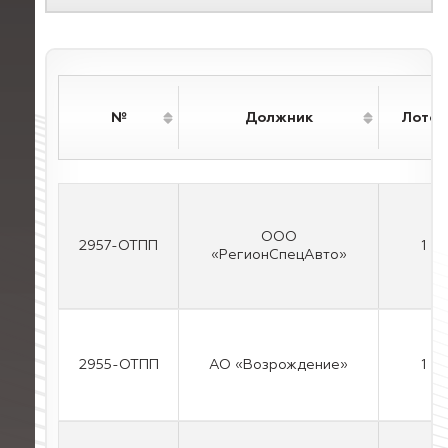
№
Должник
Лотов
ООО
2957-ОТПП
1
«РегионСпецАвто»
2955-ОТПП
АО «Возрождение»
1