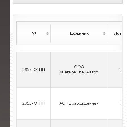
№
Должник
Лотов
ООО
2957-ОТПП
1
«РегионСпецАвто»
2955-ОТПП
АО «Возрождение»
1