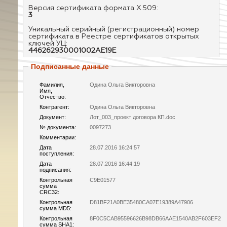
Версия сертификата формата X.509:
3
Уникальный серийный (регистрационный) номер
сертификата в Реестре сертификатов открытых
ключей УЦ:
446262930001002AE19E
Подписанные данные
Фамилия,
Одина Ольга Викторовна
Имя,
Отчество:
Контрагент:
Одина Ольга Викторовна
Документ:
Лот_003_проект договора КП.doc
№ документа:
0097273
Комментарии:
Дата
28.07.2016 16:24:57
поступления:
Дата
28.07.2016 16:44:19
подписания:
Контрольная
C9E01577
сумма
CRC32:
Контрольная
D81BF21A0BE35480CA07E19389A47906
сумма MD5:
Контрольная
8F0C5CAB95596626B98DB66AAE1540AB2F603EF2
сумма SHA1: