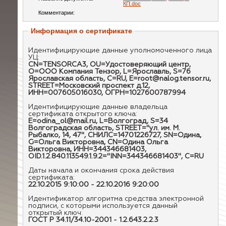
КП.doc
Комментарии:
Информация о сертификате
Идентифицирующие данные уполномоченного лица
УЦ:
CN=TENSORCA3, OU=Удостоверяющий центр,
O=ООО Компания Тензор, L=Ярославль, S=76
Ярославская область, C=RU, E=root@nalog.tensor.ru,
STREET=Московский проспект д.12,
ИНН=007605016030, ОГРН=1027600787994
Идентифицирующие данные владельца
сертификата открытого ключа:
E=odina_ol@mail.ru, L=Волгоград, S=34
Волгоградская область, STREET="ул. им. М.
Рыбалко, 14, 47", СНИЛС=14701226727, SN=Одина,
G=Ольга Викторовна, CN=Одина Ольга
Викторовна, ИНН=344346681403,
OID.1.2.840.113549.1.9.2="INN=344346681403", C=RU
Даты начала и окончания срока действия
сертификата:
22.10.2015 9:10:00 - 22.10.2016 9:20:00
Идентификатор алгоритма средства электронной
подписи, с которыми используется данный
открытый ключ:
ГОСТ Р 34.11/34.10-2001 - 1.2.643.2.2.3