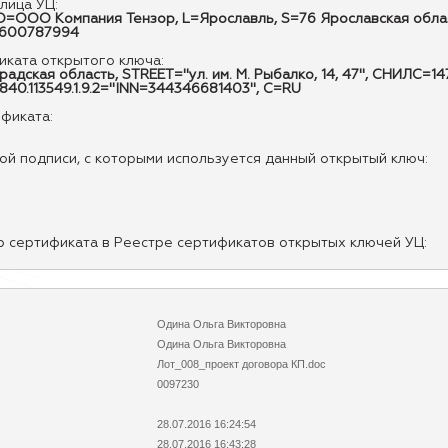
лица УЦ:
ОО Компания Тензор, L=Ярославль, S=76 Ярославская область
7600787994
ката открытого ключа:
радская область, STREET="ул. им. М. Рыбалко, 14, 47", СНИЛС
840.113549.1.9.2="INN=344346681403", C=RU
ификата:
й подписи, с которыми используется данный открытый ключ:
р сертификата в Реестре сертификатов открытых ключей УЦ:
Одина Ольга Викторовна
Одина Ольга Викторовна
Лот_008_проект договора КП.doc
0097230
28.07.2016 16:24:54
28.07.2016 16:43:28