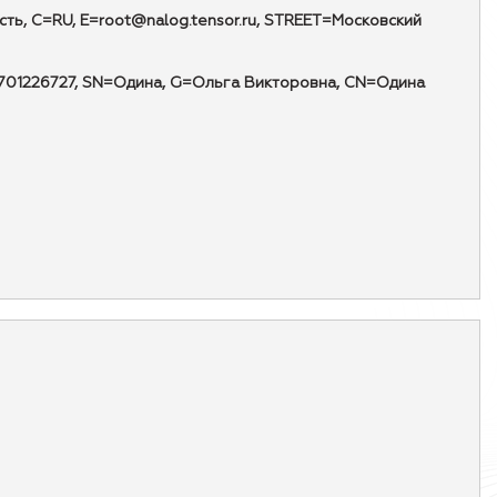
, C=RU, E=root@nalog.tensor.ru, STREET=Московский
=14701226727, SN=Одина, G=Ольга Викторовна, CN=Одина