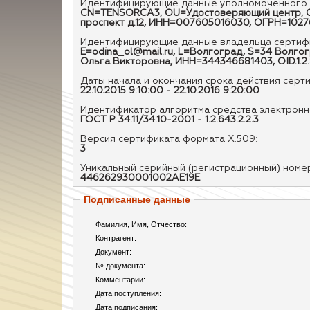
Идентифицирующие данные уполномоченного 
CN=TENSORCA3, OU=Удостоверяющий центр, O=О
проспект д.12, ИНН=007605016030, ОГРН=102
Идентифицирующие данные владельца сертифи
E=odina_ol@mail.ru, L=Волгоград, S=34 Волгог
Ольга Викторовна, ИНН=344346681403, OID.1.2.
Даты начала и окончания срока действия серт
22.10.2015 9:10:00 - 22.10.2016 9:20:00
Идентификатор алгоритма средства электронно
ГОСТ Р 34.11/34.10-2001 - 1.2.643.2.2.3
Версия сертификата формата X.509:
3
Уникальный серийный (регистрационный) номе
446262930001002AE19E
Подписанные данные
Фамилия, Имя, Отчество:
Контрагент:
Документ:
№ документа:
Комментарии:
Дата поступления:
Дата подписания: