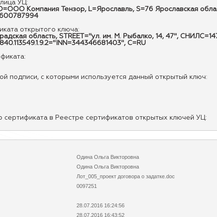
лица УЦ:
ОО Компания Тензор, L=Ярославль, S=76 Ярославская область
7600787994
ката открытого ключа:
радская область, STREET="ул. им. М. Рыбалко, 14, 47", СНИЛС
840.113549.1.9.2="INN=344346681403", C=RU
ификата:
й подписи, с которыми используется данный открытый ключ:
р сертификата в Реестре сертификатов открытых ключей УЦ:
Одина Ольга Викторовна
Одина Ольга Викторовна
Лот_005_проект договора о задатке.doc
0097251
28.07.2016 16:24:56
28.07.2016 16:43:52