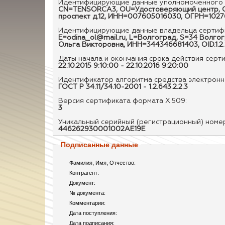
Идентифицирующие данные уполномоченного 
CN=TENSORCA3, OU=Удостоверяющий центр, O=О
проспект д.12, ИНН=007605016030, ОГРН=102
Идентифицирующие данные владельца сертифи
E=odina_ol@mail.ru, L=Волгоград, S=34 Волгог
Ольга Викторовна, ИНН=344346681403, OID.1.2.
Даты начала и окончания срока действия серт
22.10.2015 9:10:00 - 22.10.2016 9:20:00
Идентификатор алгоритма средства электронно
ГОСТ Р 34.11/34.10-2001 - 1.2.643.2.2.3
Версия сертификата формата X.509:
3
Уникальный серийный (регистрационный) номе
446262930001002AE19E
Подписанные данные
Фамилия, Имя, Отчество:
Контрагент:
Документ:
№ документа:
Комментарии:
Дата поступления:
Дата подписания: