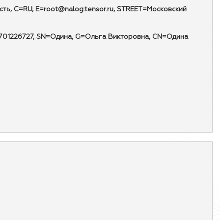
, C=RU, E=root@nalog.tensor.ru, STREET=Московский
=14701226727, SN=Одина, G=Ольга Викторовна, CN=Одина