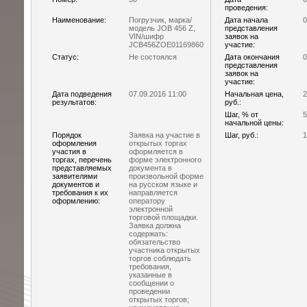
проведения:
Наименование:
Погрузчик, марка/
Дата начала
0
модель JOB 456 Z,
представления
VIN/шифр
заявок на
JCB456ZOE01169860
участие:
Статус:
Не состоялся
Дата окончания
0
представления
заявок на
участие:
Дата подведения
07.09.2016 11:00
Начальная цена,
2
результатов:
руб.:
Шаг, % от
5
начальной цены:
Порядок
Заявка на участие в
Шаг, руб.:
1
оформления
открытых торгах
участия в
оформляется в
торгах, перечень
форме электронного
представляемых
документа в
заявителями
произвольной форме
документов и
на русском языке и
требования к их
направляется
оформлению:
оператору
электронной
торговой площадки.
Заявка должна
содержать:
обязательство
участника открытых
торгов соблюдать
требования,
указанные в
сообщении о
проведении
открытых торгов;