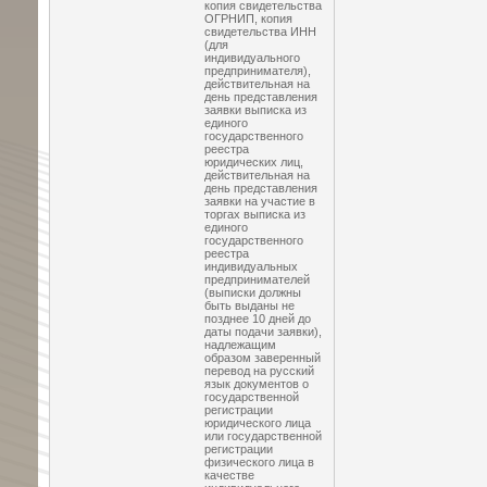
копия свидетельства
ОГРНИП, копия
свидетельства ИНН
(для
индивидуального
предпринимателя),
действительная на
день представления
заявки выписка из
единого
государственного
реестра
юридических лиц,
действительная на
день представления
заявки на участие в
торгах выписка из
единого
государственного
реестра
индивидуальных
предпринимателей
(выписки должны
быть выданы не
позднее 10 дней до
даты подачи заявки),
надлежащим
образом заверенный
перевод на русский
язык документов о
государственной
регистрации
юридического лица
или государственной
регистрации
физического лица в
качестве