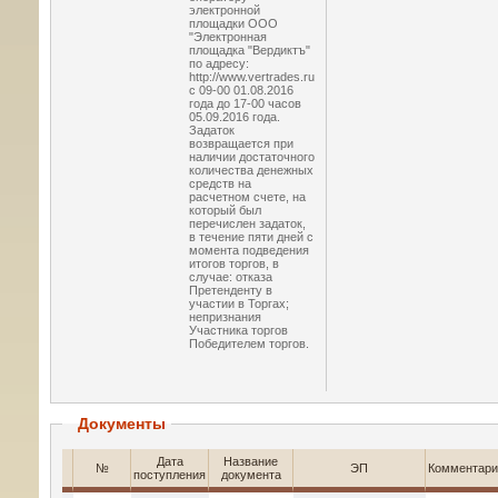
электронной
площадки ООО
"Электронная
площадка "Вердиктъ"
по адресу:
http://www.vertrades.ru
с 09-00 01.08.2016
года до 17-00 часов
05.09.2016 года.
Задаток
возвращается при
наличии достаточного
количества денежных
средств на
расчетном счете, на
который был
перечислен задаток,
в течение пяти дней с
момента подведения
итогов торгов, в
случае: отказа
Претенденту в
участии в Торгах;
непризнания
Участника торгов
Победителем торгов.
Документы
Дата
Название
№
ЭП
Комментари
поступления
документа