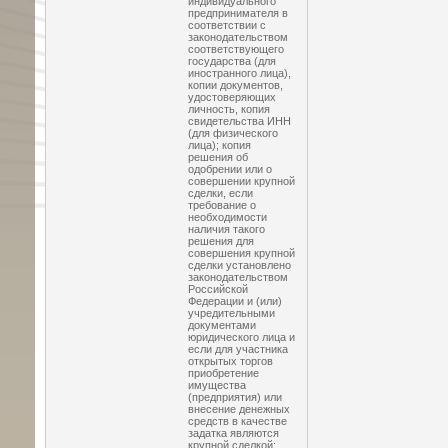
индивидуального
предпринимателя в
соответствии с
законодательством
соответствующего
государства (для
иностранного лица),
копии документов,
удостоверяющих
личность, копия
свидетельства ИНН
(для физического
лица); копия
решения об
одобрении или о
совершении крупной
сделки, если
требование о
необходимости
наличия такого
решения для
совершения крупной
сделки установлено
законодательством
Российской
Федерации и (или)
учредительными
документами
юридического лица и
если для участника
открытых торгов
приобретение
имущества
(предприятия) или
внесение денежных
средств в качестве
задатка являются
крупной сделкой;