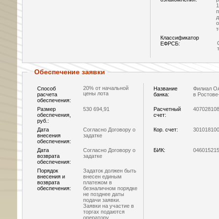
1
п
д
о
т
Классификатор
ЕФРСБ:
Обеспечение заявки
20% от начальной
Способ
Название
Филиал О
цены лота
расчета
банка:
в Ростове
обеспечения:
Размер
530 694,91
Расчетный
40702810
обеспечения,
счет:
руб.:
Дата
Согласно Договору о
Кор. счет:
30101810
внесения
задатке
обеспечения:
Дата
Согласно Договору о
БИК:
04601521
возврата
задатке
обеспечения:
Порядок
Задаток должен быть
внесения и
внесен единым
возврата
платежом в
обеспечения:
безналичном порядке
не позднее даты
подачи заявки.
Заявки на участие в
торгах подаются
оператору