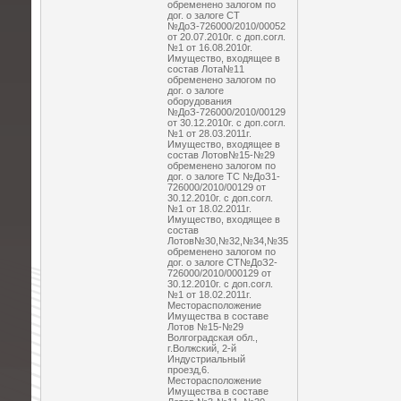
обременено залогом по
дог. о залоге СТ
№ДоЗ-726000/2010/00052
от 20.07.2010г. с доп.согл.
№1 от 16.08.2010г.
Имущество, входящее в
состав Лота№11
обременено залогом по
дог. о залоге
оборудования
№ДоЗ-726000/2010/00129
от 30.12.2010г. с доп.согл.
№1 от 28.03.2011г.
Имущество, входящее в
состав Лотов№15-№29
обременено залогом по
дог. о залоге ТС №ДоЗ1-
726000/2010/00129 от
30.12.2010г. с доп.согл.
№1 от 18.02.2011г.
Имущество, входящее в
состав
Лотов№30,№32,№34,№35
обременено залогом по
дог. о залоге СТ№ДоЗ2-
726000/2010/000129 от
30.12.2010г. с доп.согл.
№1 от 18.02.2011г.
Месторасположение
Имущества в составе
Лотов №15-№29
Волгоградская обл.,
г.Волжский, 2-й
Индустриальный
проезд,6.
Месторасположение
Имущества в составе