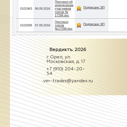
Протокол об
определении
Подписано ЭП
0101963
06.09.2016
участников
торгов №
17298.doc
Протокол
Подписано ЭП
0102058
07.09.2016
торгов
№17298.doc
Вердиктъ. 2026
г. Орел, ул.
Московская, д. 17
+7 (910) 204-20-
54
ver-trades@yandex.ru