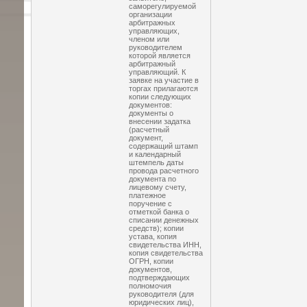
саморегулируемой
организации
арбитражных
управляющих,
членом или
руководителем
которой является
арбитражный
управляющий. К
заявке на участие в
торгах прилагаются
копии следующих
документов:
документы о
внесении задатка
(расчетный
документ,
содержащий штамп
и календарный
штемпель даты
провода расчетного
документа по
лицевому счету,
платежное
поручение с
отметкой банка о
списании денежных
средств); копии
устава, копия
свидетельства ИНН,
копия свидетельства
ОГРН, копии
документов,
подтверждающих
полномочия
руководителя (для
юридических лиц),