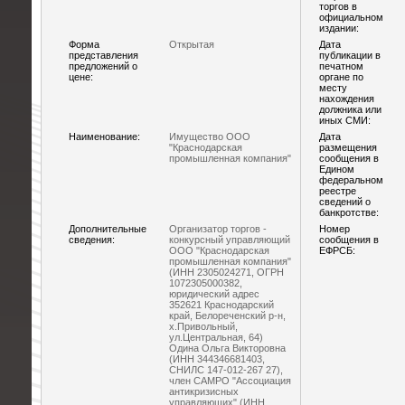
торгов в
официальном
издании:
Форма
Открытая
Дата
представления
публикации в
предложений о
печатном
цене:
органе по
месту
нахождения
должника или
иных СМИ:
Наименование:
Имущество ООО
Дата
"Краснодарская
размещения
промышленная компания"
сообщения в
Едином
федеральном
реестре
сведений о
банкротстве:
Дополнительные
Организатор торгов -
Номер
сведения:
конкурсный управляющий
сообщения в
ООО "Краснодарская
ЕФРСБ:
промышленная компания"
(ИНН 2305024271, ОГРН
1072305000382,
юридический адрес
352621 Краснодарский
край, Белореченский р-н,
х.Привольный,
ул.Центральная, 64)
Одина Ольга Викторовна
(ИНН 344346681403,
СНИЛС 147-012-267 27),
член САМРО "Ассоциация
антикризисных
управляющих" (ИНН