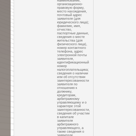
наименование,
организационно-
правовую форму,
место нахождения,
почтовый адрес
заявителя (для
юридического лица);
фамилию, имя,
отчество,
паспортные данные,
сведения о месте
жительства (для
физического лица),
номер контактного
телефона, адрес
электронной почты
заявителя,
идентификационный
номер
налогоплательщика;
сведения о наличии
или об отсутствии
заинтересованности
заявителя по
отношению к
должнику,
кредиторам,
арбитражному
управляющему и о
характере этой
заинтересованности,
сведения об участии
в капитале
заявителя
арбитражного
управляющего, а
также сведения о
заявителе,