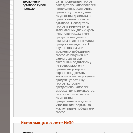
заключения
даты проведения торгов
договора купли-
победителю направляется
продажи:
предложение заключить
договор купли-продажи
имущества должника с
приложением проекта
договора. Победитель
торгов в течение пяти
календарных дней с даты
получения указанного
предложения должен
подписать договор купли-
продажи имущества. В
случае отказа или
уклонения победителя
торгов от подписания
данного договора
внесенный задаток ему
не возвращается и
организатор торгов
вправе предложить
заключить договор купли-
продажи участнику
торгов, которым
предложена наиболее
высокая цена имущества
по сравнению с ценой
имущества,
предложенной другими
участниками торгов, за
исключением победителя
торгов.
Информация о лоте №30
Номер:
30
Дата
0