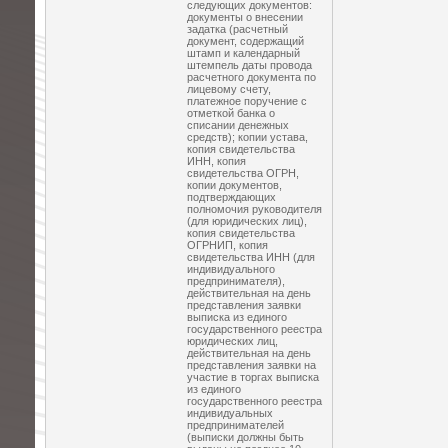
следующих документов:
документы о внесении
задатка (расчетный
документ, содержащий
штамп и календарный
штемпель даты провода
расчетного документа по
лицевому счету,
платежное поручение с
отметкой банка о
списании денежных
средств); копии устава,
копия свидетельства
ИНН, копия
свидетельства ОГРН,
копии документов,
подтверждающих
полномочия руководителя
(для юридических лиц),
копия свидетельства
ОГРНИП, копия
свидетельства ИНН (для
индивидуального
предпринимателя),
действительная на день
представления заявки
выписка из единого
государственного реестра
юридических лиц,
действительная на день
представления заявки на
участие в торгах выписка
из единого
государственного реестра
индивидуальных
предпринимателей
(выписки должны быть