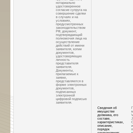
нотариально
удостоверенное
согласие супруга на
совершение сделки
в случаях и на
условиях,
предусмотренных
законодательством
РФ; документ,
подтверждающий
полномочия лица на
осуществление
действий от имени
заявителя, копии
документов,
удостоверяющих
личность
представителя
заявителя.
Документы,
прилагаемые к
заявке,
представляются в
форме электронных
документов,
подписанных
электронной
цифровой подписью
заявителя.
Сведения об
П
имуществе
м
должника, его
составе,
характеристиках,
О
описание,
порядок
п
ознакомления:
р