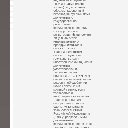
выданы не позднее 10
дней до даты подачи
заявки), надлежащим
образом заверенный
перевод на русский язык
документов о
государственной
регистрации
юридического лица или
государственной
регистрации физического
лица в качестве
индивидуального
предпринимателя в
соответствии с
законодательством
соответствующего
государства (для
иностранного лица), копии
документов,
удостоверяющих
личность, копия
свидетельства ИНН (для
физического лица); копия
решения об одобрении
или о совершении
крупной сделки, если
требование о
необходимости наличия
такого решения для
совершения крупной
сделки установлено
законодательством
Российской Федерации и
(или) учредительными
документами
юридического лица и если
для участника открытых