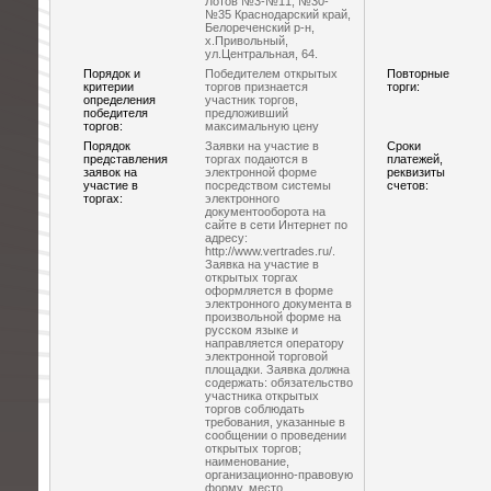
Лотов №3-№11, №30-
№35 Краснодарский край,
Белореченский р-н,
х.Привольный,
ул.Центральная, 64.
Порядок и
Победителем открытых
Повторные
критерии
торгов признается
торги:
определения
участник торгов,
победителя
предложивший
торгов:
максимальную цену
Порядок
Заявки на участие в
Сроки
представления
торгах подаются в
платежей,
заявок на
электронной форме
реквизиты
участие в
посредством системы
счетов:
торгах:
электронного
документооборота на
сайте в сети Интернет по
адресу:
http://www.vertrades.ru/.
Заявка на участие в
открытых торгах
оформляется в форме
электронного документа в
произвольной форме на
русском языке и
направляется оператору
электронной торговой
площадки. Заявка должна
содержать: обязательство
участника открытых
торгов соблюдать
требования, указанные в
сообщении о проведении
открытых торгов;
наименование,
организационно-правовую
форму, место