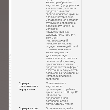
торгов приобретение
имущества (предприятия)
или внесение денежных
средств в качестве
задатка являются крупной
сделкой; нотариально
удостоверенное согласие
супруга на совершение
сделки в случаях и на
условиях,
предусмотренных
законодательством РФ;
документ,
подтверждающий
полномочия лица на
осуществление действий
от имени заявителя,
копии документов,
удостоверяющих
личность представителя
заявителя. Документы,
прилагаемые к заявке,
представляются в форме
электронных документов,
подписанных электронной
цифровой подписью
заявителя.
Порядок
Ознакомление с
ознакомления с
имуществом
имуществом:
производится в рабочие
дни вт. и чт. с 10-00 до 12-
00 часов по
предварительной
договоренности с
организатором торгов.
Порядок и срок
В течение пяти дней с