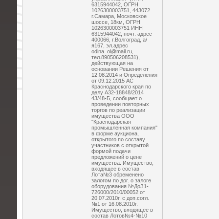
6315944042, ОГРН
1026300003751, 443072
г.Самара, Московское
шоссе, 18км, ОГРН
1026300003751 ИНН
6315944042, почт. адрес
400066, г.Волгоград, а/
я167, эл.адрес
odina_ol@mail.ru,
тел.890506208531),
действующая на
основании Решения от
12.08.2014 и Определения
от 09.12.2015 АС
Краснодарского края по
делу А32-18848/2014
43/48-Б, сообщает о
проведении повторных
торгов по реализации
имущества ООО
"Краснодарская
промышленная компания"
в форме аукциона,
открытого по составу
участников с открытой
формой подачи
предложений о цене
имущества. Имущество,
входящее в состав
Лота№3 обременено
залогом по дог. о залоге
оборудования №ДоЗ1-
726000/2010/00052 от
20.07.2010г. с доп.согл.
№1 от 16.08.2010г.
Имущество, входящее в
состав Лотов№4-№10