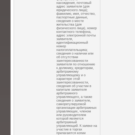
нахождения, почтовый
адрес заявителя (для
юридического лица);
фамилию, имя, отчество,
паспортные данные,
сведения о месте
жительства (для
физического лица), номер
контактного телефона,
адрес электронной почты
заявителя,
идентификационный
номер
налогоплательщика;
сведения о наличии или
об отсутствии
заинтересованности
заявителя по отношению
к должнику, кредиторам,
арбитражному
управляющему и о
характере этой
заинтересованности,
сведения об участии в
капитале заявителя
арбитражного
управляющего, а также
сведения о заявителе,
саморегулируемой
организации арбитражных
управляющих, членом
или руководителем
которой является
арбитражный
управляющий. К заявке на
участие в торгах
прилагаются копии