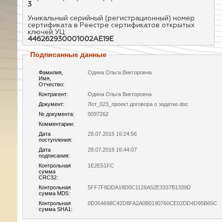
3
Уникальный серийный (регистрационный) номер
сертификата в Реестре сертификатов открытых
ключей УЦ:
446262930001002AE19E
Подписанные данные
Фамилия,
Одина Ольга Викторовна
Имя,
Отчество:
Контрагент:
Одина Ольга Викторовна
Документ:
Лот_023_проект договора о задатке.doc
№ документа:
0097262
Комментарии:
Дата
28.07.2016 16:24:56
поступления:
Дата
28.07.2016 16:44:07
подписания:
Контрольная
1E2E51FC
сумма
CRC32:
Контрольная
5FF7F8DDA18D0C1128A52E3337B1339D
сумма MD5:
Контрольная
0D354698C42D8FA2A0B0190760CE02DD4D95B65C
сумма SHA1: