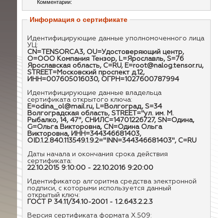
Комментарии:
Информация о сертификате
Идентифицирующие данные уполномоченного лица
УЦ:
CN=TENSORCA3, OU=Удостоверяющий центр,
O=ООО Компания Тензор, L=Ярославль, S=76
Ярославская область, C=RU, E=root@nalog.tensor.ru,
STREET=Московский проспект д.12,
ИНН=007605016030, ОГРН=1027600787994
Идентифицирующие данные владельца
сертификата открытого ключа:
E=odina_ol@mail.ru, L=Волгоград, S=34
Волгоградская область, STREET="ул. им. М.
Рыбалко, 14, 47", СНИЛС=14701226727, SN=Одина,
G=Ольга Викторовна, CN=Одина Ольга
Викторовна, ИНН=344346681403,
OID.1.2.840.113549.1.9.2="INN=344346681403", C=RU
Даты начала и окончания срока действия
сертификата:
22.10.2015 9:10:00 - 22.10.2016 9:20:00
Идентификатор алгоритма средства электронной
подписи, с которыми используется данный
открытый ключ:
ГОСТ Р 34.11/34.10-2001 - 1.2.643.2.2.3
Версия сертификата формата X.509: