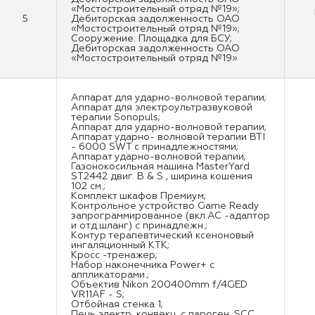
«Мостостроительный отряд №19»;
5
Дебиторская задолженность ОАО
«Мостостроительный отряд №19»;
Сооружение: Площадка для БСУ;
Дебиторская задолженность ОАО
«Мостостроительный отряд №19»
Аппарат для ударно-волновой терапии;
Аппарат для электроультразвуковой
терапии Sonopuls;
Аппарат для ударно-волновой терапии;
Аппарат ударно- волновой терапии BTI
- 6000 SWT с принадлежностями;
Аппарат ударно-волновой терапии;
Газонокосильная машина MasterYard
ST2442 двиг. B & S , ширина кошения
102 см.;
Комплект шкафов Премиум;
Контрольное устройство Game Ready
запрограммированное (вкл.АС -адаптор
и отд.шланг) с принадлежн.;
Контур терапевтический ксеноновый
ингаляционный KTK;
Кросс -тренажер;
Набор наконечника Power+ с
аппликаторами.;
Объектив Nikon 200400mm f/4GED
VR11AF - S;
Отбойная стенка 1;
Печь электр. конвекц. с пароген. SCC