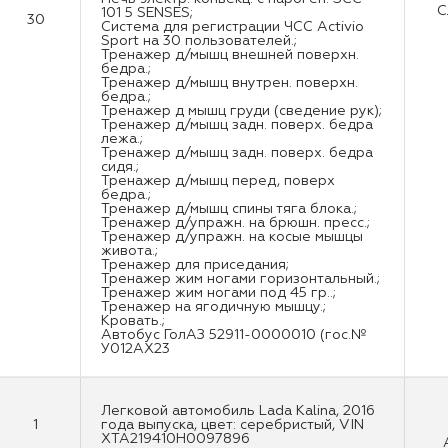
С
101 5 SENSES;
30
Система для регистрации ЧСС Aсtivio
Sport на 30 пользователей.;
Тренажер д/мышц внешней поверхн.
бедра.;
Тренажер д/мышц внутрен. поверхн.
бедра.;
Тренажер д мышц груди (сведение рук);
Тренажер д/мышц задн. поверх. бедра
лежа.;
Тренажер д/мышц задн. поверх. бедра
сидя.;
Тренажер д/мышц перед, поверх
бедра.;
Тренажер д/мышц спины тяга блока.;
Тренажер д/упражн. на брюшн. пресс.;
Тренажер д/упражн. на косые мышцы
живота.;
Тренажер для приседания;
Тренажер жим ногами горизонтальный.;
Тренажер жим ногами под 45 гр..;
Тренажер на ягодичную мышцу.;
Кровать.;
Автобус ГолАЗ 52911-0000010 (гос.№
У012АХ23
Легковой автомобиль Lada Kalina, 2016
1
года выпуска, цвет: серебристый, VIN
XTA219410H0097896