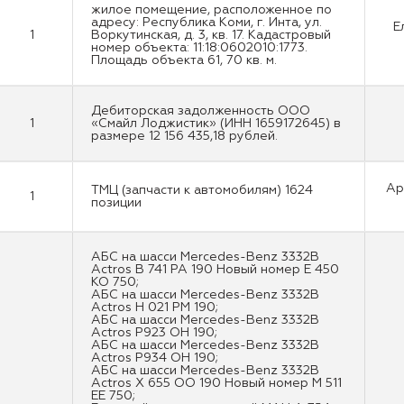
жилое помещение, расположенное по
адресу: Республика Коми, г. Инта, ул.
Е
1
Воркутинская, д. 3, кв. 17. Кадастровый
номер объекта: 11:18:0602010:1773.
Площадь объекта 61, 70 кв. м.
Дебиторская задолженность ООО
1
«Cмайл Лоджистик» (ИНН 1659172645) в
размере 12 156 435,18 рублей.
Ар
ТМЦ (запчасти к автомобилям) 1624
1
позиции
АБС на шасси Mercedes-Benz 3332B
Actros В 741 РА 190 Новый номер Е 450
КО 750;
АБС на шасси Mercedes-Benz 3332B
Actros Н 021 РМ 190;
АБС на шасси Mercedes-Benz 3332B
Actros Р923 ОН 190;
АБС на шасси Mercedes-Benz 3332B
Actros Р934 ОН 190;
АБС на шасси Mercedes-Benz 3332B
Actros Х 655 ОО 190 Новый номер М 511
ЕЕ 750;