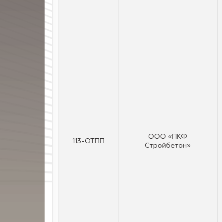
ООО «ПКФ
113-ОТПП
Стройбетон»