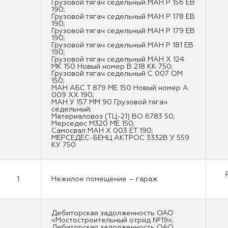
Грузовой тягач седельный МАН Р 156 ЕВ
190;
Грузовой тягач седельный МАН Р 178 ЕВ
190;
Грузовой тягач седельный МАН Р 179 ЕВ
190;
Грузовой тягач седельный МАН Р 181 ЕВ
190;
Грузовой тягач седельный МАН Х 124
МК 150 Новый номер В 218 КК 750;
Грузовой тягач седельный С 007 ОМ
150;
МАН АБС Т 879 МЕ 150 Новый номер А
009 ХХ 190;
МАН У 157 ММ 90 Грузовой тягач
седельный;
Материаловоз (ТЦ-21) ВО 6783 50;
Мерседес М320 МЕ 150;
Самосвал МАН Х 003 ЕТ 190;
МЕРСЕДЕС-БЕНЦ АКТРОС 3332В У 559
КУ 750
1
Нежилое помещение – гараж
Дебиторская задолженность ОАО
«Мостостроительный отряд №19»;
Дебиторская задолженность ОАО