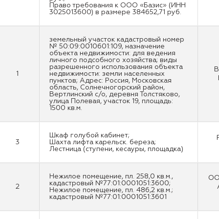
Право требования к ООО «Базис» (ИНН
3025013600) в размере 384652,71 руб.
земельный участок кадастровый номер
№ 50:09:0010601:109, назначение
объекта недвижимости: для ведения
личного подсобного хозяйства; виды
разрешенного использования объекта
В
1
недвижимости: земли населенных
пунктов; Адрес: Россия, Московская
область, Солнечногорский район,
Вертлинский с/о, деревня Толстяково,
улица Полевая, участок 19, площадь:
1500 кв.м.
Шкаф голубой кабинет;
3
Шахта лифта карельск. береза;
Лестница (ступени, кесауры, площадка)
Нежилое помещение, пл. 258,0 кв.м.,
ОО
кадастровый №77:01:0001051:3600;
2
Нежилое помещение, пл. 486,2 кв.м.;
кадастровый №77:01:0001051:3601