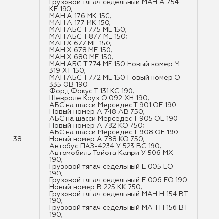
Грузовой тягач седельный МАН А 754
КЕ 190;
МАН А 176 МК 150;
МАН А 177 МК 150;
МАН АБС Т 775 МЕ 150;
МАН АБС Т 877 МЕ 150;
МАН Х 677 МЕ 150;
МАН Х 678 МЕ 150;
МАН Х 680 МЕ 150;
МАН АБС Т 774 МЕ 150 Новый номер М
319 ХТ 150;
МАН АБС Т 772 МЕ 150 Новый номер О
335 ОВ 190;
Форд Фокус Т 131 КС 190;
Шевроле Круз О 092 ХН 190;
АБС на шасси Мерседес Т 901 ОЕ 190
Новый номер А 748 АВ 750;
АБС на шасси Мерседес Т 905 ОЕ 190
Новый номер А 782 КО 750;
АБС на шасси Мерседес Т 908 ОЕ 190
38
Новый номер А 788 КО 750;
Автобус ПАЗ-4234 У 523 ВС 190;
Автомобиль Тойота Камри У 506 МХ
190;
Грузовой тягач седельный Е 005 ЕО
190;
Грузовой тягач седельный Е 006 ЕО 190
Новый номер В 225 КК 750;
Грузовой тягач седельный МАН Н 154 ВТ
190;
Грузовой тягач седельный МАН Н 156 ВТ
190;