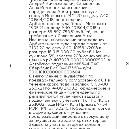
Андрей Вячеславович, Саливончик
Анна Ивановна на основании
определения Арбитражного суда
города Москвы от 24.12.20 по делу А40-
101564/2018, определения
Арбитражного суда Города Москвы от
13.05.21 по делу А40-101564/2018 в
размере 39 890 756,51 рублей, право
требование к Саливончик Анна
Ивановна на основании определения
Арбитражного суда города Москвы от
21.02.20 по делу А40-101564/2018 в
размере 18 918 000,00 рублей. Шаг
аукциона 5%, задаток 20% от начальной
цены на р/с 40702810002000002505, в
Я
Алтайском отделении №8644 ПАО
1
Сбербанк БИК 040173604 к/сч
30101810200000000604.
Ознакомление с имуществом по
предварительному согласованию с ОТ в
течение срока подачи заявок. С 09-00
26.07.21 по 14-00 27.08.21 юридические и
физические лица - претенденты по
реквизитам ОТ уплачивают задаток и
подают заявку с учетом п.11 ст. 110 ФЗ от
26.10.02 года №127-ФЗ и Приказа № 54
МЭРТ РФ от 15.02.10. Победитель торгов
в форме аукциона – участник,
предложивший наиболее высокую цену
за имущество в ходе открытых торгов.
Заявка на участие в торгах должна
соответствовать требованиям,