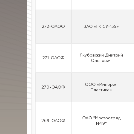
272-ОАОФ
ЗАО «ГК СУ-155»
Якубовский Дмитрий
271-ОАОФ
Олегович
ООО «Империя
270-ОАОФ
Пластика»
ОАО "Мостоотряд
269-ОАОФ
№19"