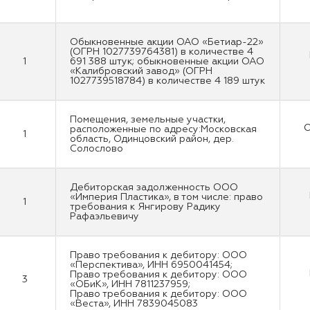
Обыкновенные акции ОАО «Бетиар-22»
(ОГРН 1027739764381) в количестве 4
1
691 388 штук; обыкновенные акции ОАО
«Калибровский завод» (ОГРН
1027739518784) в количестве 4 189 штук
Помещения, земельные участки,
О
расположенные по адресу:Московская
1
область, Одинцовский район, дер.
Солослово
Дебиторская задолженность ООО
«Империя Пластика», в том числе: право
1
требования к Янгирову Радику
Рафаэльевичу
Право требования к дебитору: ООО
«Перспектива», ИНН 6950041454;
Право требования к дебитору: ООО
3
«ОБиК», ИНН 7811237959;
Право требования к дебитору: ООО
«Веста», ИНН 7839045083