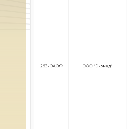
263-ОАОФ
ООО "Экомед"