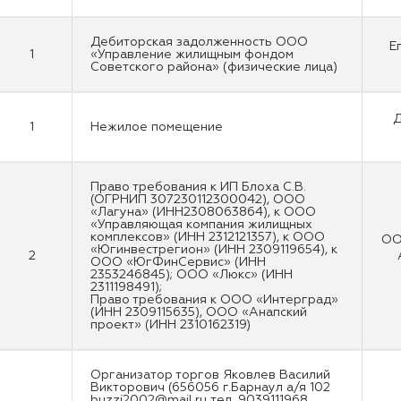
Дебиторская задолженность ООО
Е
1
«Управление жилищным фондом
Советского района» (физические лица)
Д
1
Нежилое помещение
Право требования к ИП Блоха С.В.
(ОГРНИП 307230112300042), ООО
«Лагуна» (ИНН2308063864), к ООО
«Управляющая компания жилищных
комплексов» (ИНН 2312121357), к ООО
ОО
«Югинвестрегион» (ИНН 2309119654), к
2
ООО «ЮгФинСервис» (ИНН
2353246845); ООО «Люкс» (ИНН
2311198491);
Право требования к ООО «Интерград»
(ИНН 2309115635), ООО «Анапский
проект» (ИНН 2310162319)
Организатор торгов Яковлев Василий
Викторович (656056 г.Барнаул а/я 102
buzzi2002@mail.ru тел. 9039111968