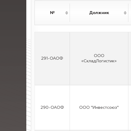
№
Должник
ООО
291-ОАОФ
«СкладЛогистик»
290-ОАОФ
ООО "Инвестсоюз"