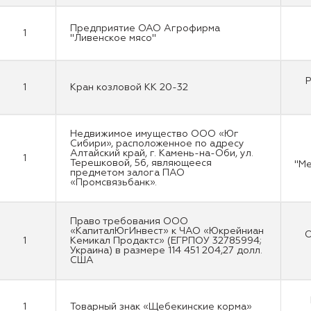
Предприятие ОАО Агрофирма
1
"Ливенское мясо"
Р
1
Кран козловой КК 20-32
Недвижимое имущество ООО «Юг
Сибири», расположенное по адресу
Алтайский край, г. Камень-на-Оби, ул.
1
Терешковой, 56, являющееся
"Ме
предметом залога ПАО
«Промсвязьбанк».
Право требования ООО
«КапиталЮгИнвест» к ЧАО «Юкрейниан
О
1
Кемикал Продактс» (ЕГРПОУ 32785994;
Украина) в размере 114 451 204,27 долл.
США
1
Товарный знак «Щебекинские корма»