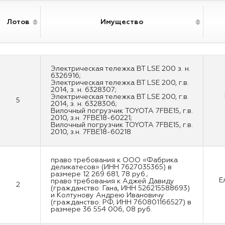
Лотов
Имущество
Электрическая тележка BT LSE 200 з. н.
6326916;
Электрическая тележка BT LSE 200, г.в.
2014, з. н. 6328307;
Электрическая тележка BT LSE 200, г.в.
5
2014, з. н. 6328306;
Вилочный погрузчик TOYOTA 7FBE15, г.в.
2010, з.н. 7FBE18-60221;
Вилочный погрузчик TOYOTA 7FBE15, г.в.
2010, з.н. 7FBE18-60218
право требования к ООО «Фабрика
деликатесов» (ИНН 7627035365) в
размере 12 269 681, 78 руб.;
Е
право требования к Аджей Давиду
2
(гражданство: Гана, ИНН 526215588693)
и Колтунову Андрею Ивановичу
(гражданство: РФ, ИНН 760801166527) в
размере 36 554 006, 08 руб.