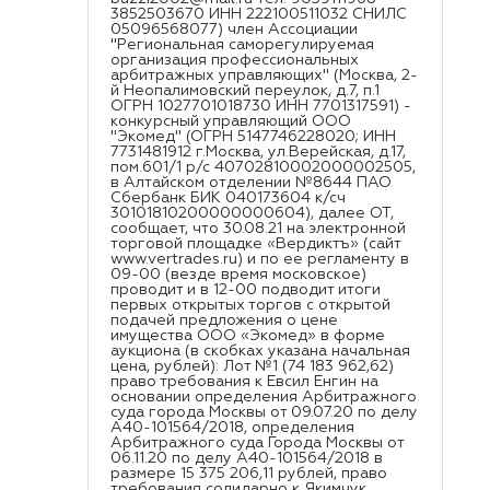
3852503670 ИНН 222100511032 СНИЛС
05096568077) член Ассоциации
"Региональная саморегулируемая
организация профессиональных
арбитражных управляющих" (Москва, 2-
й Неопалимовский переулок, д.7, п.1
ОГРН 1027701018730 ИНН 7701317591) -
конкурсный управляющий ООО
"Экомед" (ОГРН 5147746228020; ИНН
7731481912 г.Москва, ул.Верейская, д.17,
пом.601/1 р/с 40702810002000002505,
в Алтайском отделении №8644 ПАО
Сбербанк БИК 040173604 к/сч
30101810200000000604), далее ОТ,
сообщает, что 30.08.21 на электронной
торговой площадке «Вердиктъ» (сайт
www.vertrades.ru) и по ее регламенту в
09-00 (везде время московское)
проводит и в 12-00 подводит итоги
первых открытых торгов с открытой
подачей предложения о цене
имущества ООО «Экомед» в форме
аукциона (в скобках указана начальная
цена, рублей): Лот №1 (74 183 962,62)
право требования к Евсил Енгин на
основании определения Арбитражного
суда города Москвы от 09.07.20 по делу
А40-101564/2018, определения
Арбитражного суда Города Москвы от
06.11.20 по делу А40-101564/2018 в
размере 15 375 206,11 рублей, право
требования солидарно к Якимчук