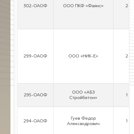
302-ОАОФ
ООО ПКФ «Фаянс»
2
299-ОАОФ
ООО «НИК-Е»
2
ООО «АБЗ
295-ОАОФ
1
Стройбетон»
Гуев Федор
294-ОАОФ
1
Александрович