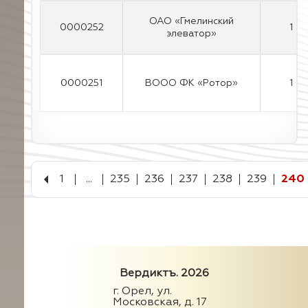
ОАО «Гмелинский
0000252
1
элеватор»
0000251
ВООО ФК «Ротор»
1
1
...
235
236
237
238
239
240
Вердиктъ. 2026
г. Орел, ул.
Московская, д. 17