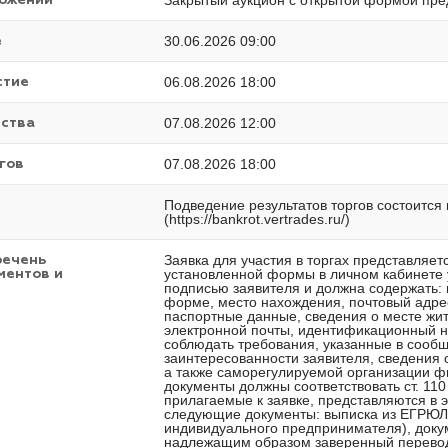
Закрытый аукцион с открытой формой пре
ложений
30.06.2026 09:00
е
06.08.2026 18:00
стие
07.08.2026 12:00
ества
07.08.2026 18:00
гов
Подведение результатов торгов состоится
(https://bankrot.vertrades.ru/)
Заявка для участия в торгах представляе
речень
установленной формы в личном кабинете 
ментов и
подписью заявителя и должна содержать:
форме, место нахождения, почтовый адрес
паспортные данные, сведения о месте жит
электронной почты, идентификационный н
соблюдать требования, указанные в сообщ
заинтересованности заявителя, сведения 
а также саморегулируемой организации ф
документы должны соответствовать ст. 11
прилагаемые к заявке, представляются в 
следующие документы: выписка из ЕГРЮЛ 
индивидуального предпринимателя), доку
надлежащим образом заверенный перевод 