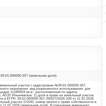
№39:01:000000:357 (земельная доля)
 земельный участок с кадастровым №39:01:000000:357,
енного назначения, вид разрешенного использования: для
щадью 11280059 кв.м., расположенный по адресу:
, АОЗТ Ильичевское: 1) доля в праве на земельный участок
ти в ЕГРН: 39:01:000000:357-39/027/2026-200 от 11.02.2026
ельный участок 1/1540, номер записи о праве собственности в
от 11.02.2026 (земельная доля). В отношении земельного