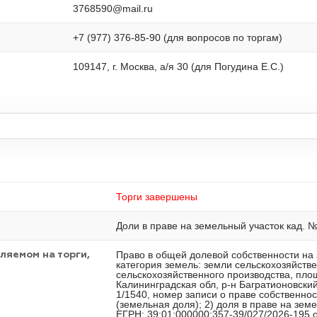
3768590@mail.ru
+7 (977) 376-85-90 (для вопросов по торгам)
109147, г. Москва, а/я 30 (для Погудина Е.С.)
Торги завершены
Доли в праве на земельный участок кад. 
Право в общей долевой собственности на
ляемом на торги,
категория земель: земли сельскохозяйств
сельскохозяйственного производства, пло
Калининградская обл, р-н Багратионовский
1/1540, номер записи о праве собственнос
(земельная доля); 2) доля в праве на зем
ЕГРН: 39:01:000000:357-39/027/2026-195 