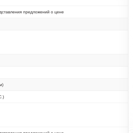
дставления предложений о цене
м)
С.)