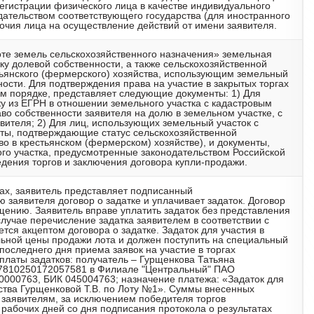
егистрации физического лица в качестве индивидуального
дательством соответствующего государства (для иностранного
очия лица на осуществление действий от имени заявителя.
ороте земель сельскохозяйственного назначения» земельная
ку долевой собственности, а также сельскохозяйственной
тьянского (фермерского) хозяйства, использующим земельный
ности. Для подтверждения права на участие в закрытых торгах
ном порядке, представляет следующие документы: 1) Для
ку из ЕГРН в отношении земельного участка с кадастровым
о собственности заявителя на долю в земельном участке, с
вителя; 2) Для лиц, использующих земельный участок с
ты, подтверждающие статус сельскохозяйственной
во в крестьянском (фермерском) хозяйстве), и документы,
о участка, предусмотренные законодательством Российской
дения торгов и заключения договора купли-продажи.
гах, заявитель представляет подписанный
заявителя договор о задатке и уплачивает задаток. Договор
щению. Заявитель вправе уплатить задаток без представления
случае перечисление задатка заявителем в соответствии с
ся акцептом договора о задатке. Задаток для участия в
льной цены продажи лота и должен поступить на специальный
 последнего дня приема заявок на участие в торгах
 оплаты задатков: получатель – Гурщенкова Татьяна
17810250172057581 в Филиале "Центральный" ПАО
40000763, БИК 045004763; назначение платежа: «Задаток для
ства Гурщенковой Т.В. по Лоту №1». Суммы внесенных
 заявителям, за исключением победителя торгов
и рабочих дней со дня подписания протокола о результатах