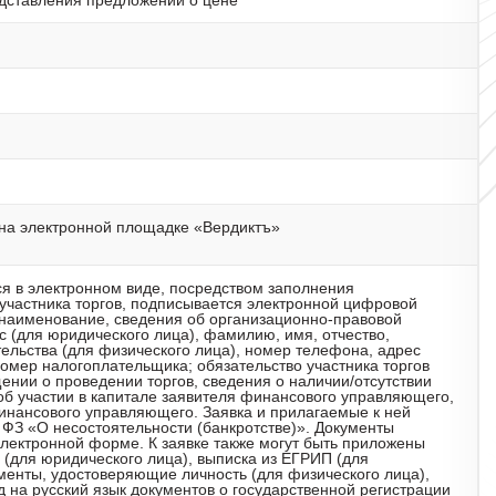
дставления предложений о цене
 на электронной площадке «Вердиктъ»
тся в электронном виде, посредством заполнения
участника торгов, подписывается электронной цифровой
 наименование, сведения об организационно-правовой
 (для юридического лица), фамилию, имя, отчество,
ельства (для физического лица), номер телефона, адрес
омер налогоплательщика; обязательство участника торгов
ении о проведении торгов, сведения о наличии/отсутствии
об участии в капитале заявителя финансового управляющего,
инансового управляющего. Заявка и прилагаемые к ней
0 ФЗ «О несостоятельности (банкротстве)». Документы
электронной форме. К заявке также могут быть приложены
(для юридического лица), выписка из ЕГРИП (для
менты, удостоверяющие личность (для физического лица),
на русский язык документов о государственной регистрации