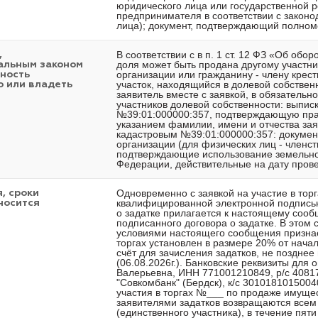
юридического лица или государственной р
предпринимателя в соответствии с законо
лица); документ, подтверждающий полном
В соответствии с в п. 1 ст. 12 ФЗ «Об об
,
доля может быть продана другому участни
альным законом
организации или гражданину - члену крес
нность
участок, находящийся в долевой собствен
 или владеть
заявитель вместе с заявкой, в обязатель
участников долевой собственности: выпис
№39:01:000000:357, подтверждающую прав
указанием фамилии, имени и отчества зая
кадастровым №39:01:000000:357: докумен
организации (для физических лиц - членст
подтверждающие использование земельног
Федерации, действительные на дату прове
Одновременно с заявкой на участие в тор
, сроки
квалифицированной электронной подписью 
носится
о задатке прилагается к настоящему сооб
подписанного договора о задатке. В этом 
условиями настоящего сообщения признает
торгах установлен в размере 20% от нача
счёт для зачисления задатков, не позднее
(06.08.2026г.). Банковские реквизиты для
Валерьевна, ИНН 771001210849, р/с 408
"Совкомбанк" (Бердск), к/с 301018101500
участия в торгах №___ по продаже имуще
заявителями задатков возвращаются всем
(единственного участника), в течение пят