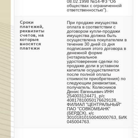
08.02.1998 №14-ФЗ "Об
обществах с ограниченной
ответственностью").
При продаже имущества
Сроки
оплата в соответствии с
платежей,
договором купли-продажи
реквизиты
имущества должна быть
счетов, на
осуществлена покупателем в
которые
течение 30 дней со дня
вносятся
подписания этого договора в
платежи
денежной форме
(нотариальное
удостоверение сделки по
продаже доли в уставном
капитале осуществляется
после полной оплаты
стоимости приобретения) по
следующим реквизитам,
получатель: Колесников
Денис Евгеньевич ИНН
254003124471, р/с
40817810050176629128,
ФИЛИАЛ "ЦЕНТРАЛЬНЫЙ"
ПАО "СОВКОМБАНК"
(БЕРДСК), к/с
30101810150040000763, БИК
045004763.