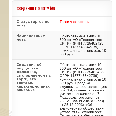
СВЕДЕНИЯ ПО ЛОТУ №4
Торги завершены
Статус торгов по
лоту
Обыкновенные акции 10
Наименование
500 шт. АО «Техноинвест
лота
СИТИ» (ИНН 7725482428,
ОГРН 1187746342739),
номинальная стоимость 10
500 руб.
Обыкновенные акции 10
Cведения об
500 шт. АО «Техноинвест
имуществе
СИТИ» (ИНН 7725482428,
должника,
ОГРН 1187746342739),
выставляемом на
номинальная стоимость 10
торги, его
500 руб. Продажа
составе,
имущества, составляющего
характеристиках,
лот №4, осуществляется с
описание
учетом положений ст. 7
Федерального закон от
26.12.1995 N 208-ФЗ (ред.
от 25.12.2023) «Об
акционерных обществах»,
устава АО «Техноинвест
Сити», т.е. с соблюдением