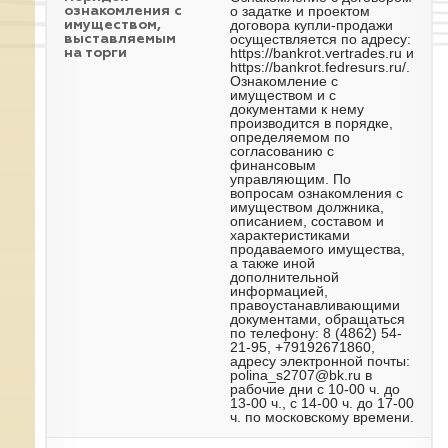
о задатке и проектом
ознакомления с
договора купли-продажи
имуществом,
осуществляется по адресу:
выставляемым
https://bankrot.vertrades.ru и
на торги
https://bankrot.fedresurs.ru/.
Ознакомление с
имуществом и с
документами к нему
производится в порядке,
определяемом по
согласованию с
финансовым
управляющим. По
вопросам ознакомления с
имуществом должника,
описанием, составом и
характеристиками
продаваемого имущества,
а также иной
дополнительной
информацией,
правоустанавливающими
документами, обращаться
по телефону: 8 (4862) 54-
21-95, +79192671860,
адресу электронной почты:
polina_s2707@bk.ru в
рабочие дни с 10-00 ч. до
13-00 ч., с 14-00 ч. до 17-00
ч. по московскому времени.