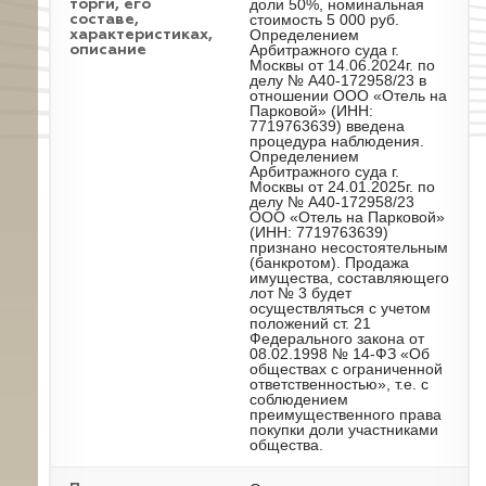
доли 50%, номинальная
торги, его
стоимость 5 000 руб.
составе,
Определением
характеристиках,
Арбитражного суда г.
описание
Москвы от 14.06.2024г. по
делу № А40-172958/23 в
отношении ООО «Отель на
Парковой» (ИНН:
7719763639) введена
процедура наблюдения.
Определением
Арбитражного суда г.
Москвы от 24.01.2025г. по
делу № А40-172958/23
ООО «Отель на Парковой»
(ИНН: 7719763639)
признано несостоятельным
(банкротом). Продажа
имущества, составляющего
лот № 3 будет
осуществляться с учетом
положений ст. 21
Федерального закона от
08.02.1998 № 14-ФЗ «Об
обществах с ограниченной
ответственностью», т.е. с
соблюдением
преимущественного права
покупки доли участниками
общества.