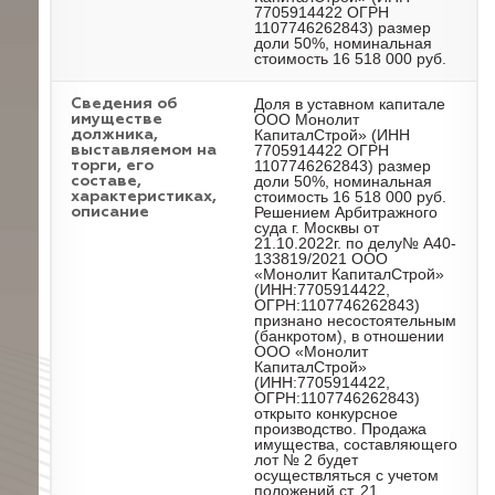
7705914422 ОГРН
1107746262843) размер
доли 50%, номинальная
стоимость 16 518 000 руб.
Доля в уставном капитале
Cведения об
ООО Монолит
имуществе
КапиталСтрой» (ИНН
должника,
7705914422 ОГРН
выставляемом на
1107746262843) размер
торги, его
доли 50%, номинальная
составе,
стоимость 16 518 000 руб.
характеристиках,
Решением Арбитражного
описание
суда г. Москвы от
21.10.2022г. по делу№ А40-
133819/2021 ООО
«Монолит КапиталСтрой»
(ИНН:7705914422,
ОГРН:1107746262843)
признано несостоятельным
(банкротом), в отношении
ООО «Монолит
КапиталСтрой»
(ИНН:7705914422,
ОГРН:1107746262843)
открыто конкурсное
производство. Продажа
имущества, составляющего
лот № 2 будет
осуществляться с учетом
положений ст. 21