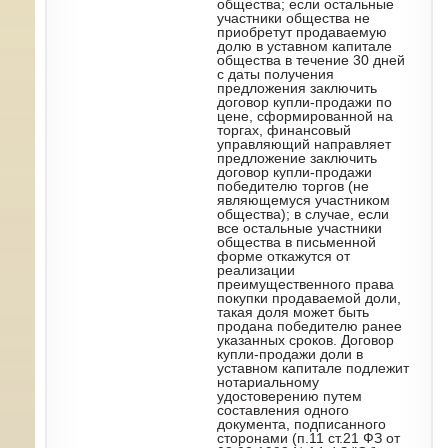
общества; если остальные
участники общества не
приобретут продаваемую
долю в уставном капитале
общества в течение 30 дней
с даты получения
предложения заключить
договор купли-продажи по
цене, сформированной на
торгах, финансовый
управляющий направляет
предложение заключить
договор купли-продажи
победителю торгов (не
являющемуся участником
общества); в случае, если
все остальные участники
общества в письменной
форме откажутся от
реализации
преимущественного права
покупки продаваемой доли,
такая доля может быть
продана победителю ранее
указанных сроков. Договор
купли-продажи доли в
уставном капитале подлежит
нотариальному
удостоверению путем
составления одного
документа, подписанного
сторонами (п.11 ст.21 ФЗ от