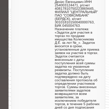
Денис Евгеньевич ИНН
254003124471, р/счет
40817810750223869445,
ФИЛИАЛ "ЦЕНТРАЛЬНЫЙ"
ПАО "СОВКОМБАНК"
(БЕРДСК), к/счет
30101810150040000763,
БИК 045004763.
Назначение платежа:
«Задаток для участия в
торгах по продаже
имущества Колесникова
Д.Е. за лот №_». Задаток
вносится в сроки,
установленные для приема
заявок на участие в торгах.
Задаток считается
внесенным с даты
поступления всей суммы
задатка на указанные
реквизиты. Поступление
задатка должно быть
подтверждено на дату
составления протокола об
определении участников
торгов. Суммы внесенных
заявителями задатков
возвращаются всем
заявителям, за
исключением победителя
торгов, в течение 5 рабочих
дней со дня подписания