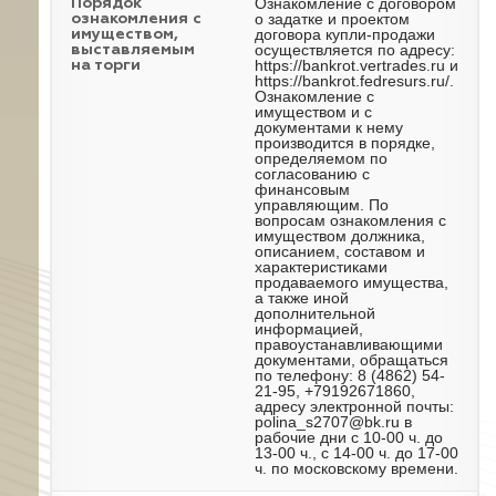
Ознакомление с договором
Порядок
о задатке и проектом
ознакомления с
договора купли-продажи
имуществом,
осуществляется по адресу:
выставляемым
https://bankrot.vertrades.ru и
на торги
https://bankrot.fedresurs.ru/.
Ознакомление с
имуществом и с
документами к нему
производится в порядке,
определяемом по
согласованию с
финансовым
управляющим. По
вопросам ознакомления с
имуществом должника,
описанием, составом и
характеристиками
продаваемого имущества,
а также иной
дополнительной
информацией,
правоустанавливающими
документами, обращаться
по телефону: 8 (4862) 54-
21-95, +79192671860,
адресу электронной почты:
polina_s2707@bk.ru в
рабочие дни с 10-00 ч. до
13-00 ч., с 14-00 ч. до 17-00
ч. по московскому времени.