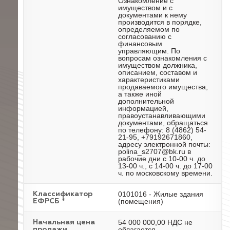
Ознакомление с
имуществом и с
документами к нему
производится в порядке,
определяемом по
согласованию с
финансовым
управляющим. По
вопросам ознакомления с
имуществом должника,
описанием, составом и
характеристиками
продаваемого имущества,
а также иной
дополнительной
информацией,
правоустанавливающими
документами, обращаться
по телефону: 8 (4862) 54-
21-95, +79192671860,
адресу электронной почты:
polina_s2707@bk.ru в
рабочие дни с 10-00 ч. до
13-00 ч., с 14-00 ч. до 17-00
ч. по московскому времени.
0101016 - Жилые здания
Классификатор
(помещения)
ЕФРСБ *
54 000 000,00 НДС не
Начальная цена
облагается
продажи