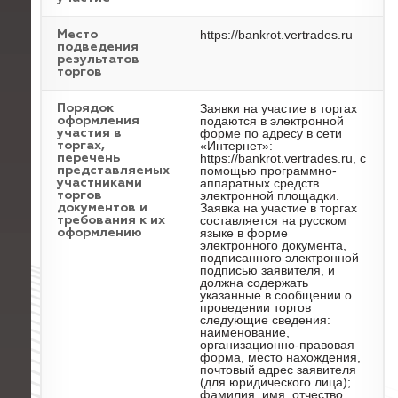
https://bankrot.vertrades.ru
Место
подведения
результатов
торгов
Заявки на участие в торгах
Порядок
подаются в электронной
оформления
форме по адресу в сети
участия в
«Интернет»:
торгах,
https://bankrot.vertrades.ru, с
перечень
помощью программно-
представляемых
аппаратных средств
участниками
электронной площадки.
торгов
Заявка на участие в торгах
документов и
составляется на русском
требования к их
языке в форме
оформлению
электронного документа,
подписанного электронной
подписью заявителя, и
должна содержать
указанные в сообщении о
проведении торгов
следующие сведения:
наименование,
организационно-правовая
форма, место нахождения,
почтовый адрес заявителя
(для юридического лица);
фамилия, имя, отчество,