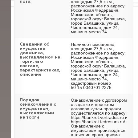
площадью 27,5 кв.м.,
лота
расположенное по адресу:
Российская Федерация,
Московская область,
городской округ Балашиха,
город Балашиха, улица
Чистопольская, дом 24,
машино-место 74.
Нежилое помещение,
Cведения об
площадью 27,5 кв.м.,
имуществе
расположенное по адресу:
должника,
Российская Федерация,
выставляемом на
Московская область,
торги, его
городской округ Балашиха,
составе,
город Балашиха, улица
характеристиках,
Чистопольская, дом 24,
описание
машино-место 74,
кадастровый номер
50:15:0040701:2375.
Ознакомление с договором
Порядок
о задатке и проектом
ознакомления с
договора купли-продажи
имуществом,
осуществляется по адресу:
выставляемым
https://bankrot.vertrades.ru и
на торги
https://bankrot.fedresurs.ru/.
Ознакомление с
имуществом производится
в течение срока приема