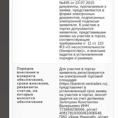
№495 от 23.07.2015
документы, прилагаемые к
заявке, представляются в
форме электронных
документов, подписанных
электронной подписью
заявителя. К участию в
торгах допускаются
заявители, представившие
заявки на участие в торгах,
соответствующие
требованиям п. 11 ст. 110
ФЗ «О несостоятельности
(банкротстве)», и внесшие
задаток в установленном
порядке и размере.
Для участия в торгах
Порядок
заявитель регистрируется
внесения и
на электронной торговой
возврата
площадке
обеспечения,
(https://bankrot.vertrades.ru),
сроки внесения,
представляет в
реквизиты
установленный срок заявку
счетов, на
на участие в торгах, вносит
которые
задаток на счет должника:
вносится
Золотухин Константин
обеспечение
Валерьевич ИНН
773464236566, р/счет
40817810200361006548,
ПАО «Банк Уралсиб», к/счет