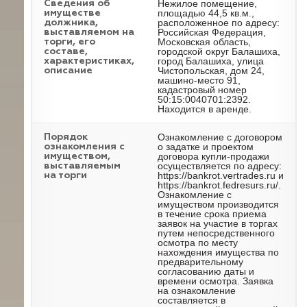
Нежилое помещение,
Cведения об
площадью 44,5 кв.м.,
имуществе
расположенное по адресу:
должника,
Российская Федерация,
выставляемом на
Московская область,
торги, его
городской округ Балашиха,
составе,
город Балашиха, улица
характеристиках,
Чистопольская, дом 24,
описание
машино-место 91,
кадастровый номер
50:15:0040701:2392.
Находится в аренде.
Ознакомление с договором
Порядок
о задатке и проектом
ознакомления с
договора купли-продажи
имуществом,
осуществляется по адресу:
выставляемым
https://bankrot.vertrades.ru и
на торги
https://bankrot.fedresurs.ru/.
Ознакомление с
имуществом производится
в течение срока приема
заявок на участие в торгах
путем непосредственного
осмотра по месту
нахождения имущества по
предварительному
согласованию даты и
времени осмотра. Заявка
на ознакомление
составляется в