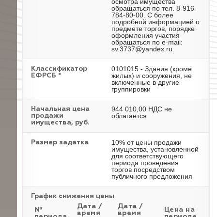
осмотра имущества
обращаться по тел. 8-916-
784-80-00. С более
подробной информацией о
предмете торгов, порядке
оформления участия
обращаться по e-mail:
sv.3737@yandex.ru.
0101015 - Здания (кроме
Классификатор
жилых) и сооружения, не
ЕФРСБ *
включенные в другие
группировки
944 010,00 НДС не
Начальная цена
облагается
продажи
имущества, руб.
10% от цены продажи
Размер задатка
имущества, установленной
для соответствующего
периода проведения
торгов посредством
публичного предложения
График снижения цены
Дата /
Дата /
№
Цена на
время
время
периода
периоде