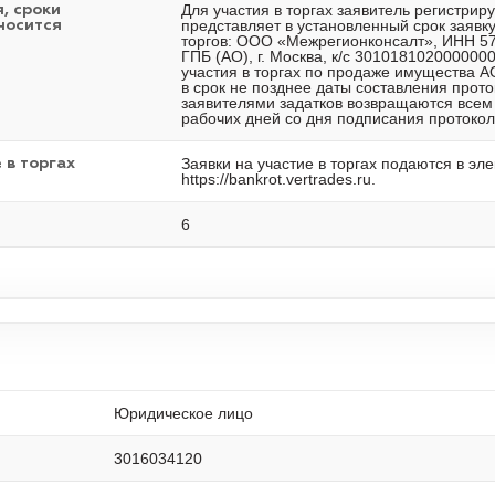
Для участия в торгах заявитель регистриру
, сроки
представляет в установленный срок заявку 
носится
торгов: ООО «Межрегионконсалт», ИНН 57
ГПБ (АО), г. Москва, к/с 30101810200000
участия в торгах по продаже имущества А
в срок не позднее даты составления прот
заявителями задатков возвращаются всем 
рабочих дней со дня подписания протокол
Заявки на участие в торгах подаются в эл
 в торгах
https://bankrot.vertrades.ru.
6
Юридическое лицо
3016034120