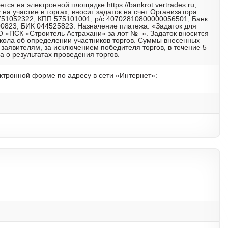
ется на электронной площадке https://bankrot.vertrades.ru,
на участие в торгах, вносит задаток на счет Организатора
51052322, КПП 575101001, р/с 40702810800000056501, Банк
000823, БИК 044525823. Назначение платежа: «Задаток для
О «ПСК «Строитель Астрахани» за лот №_». Задаток вносится
окола об определении участников торгов. Суммы внесенных
заявителям, за исключением победителя торгов, в течение 5
а о результатах проведения торгов.
ектронной форме по адресу в сети «Интернет»: