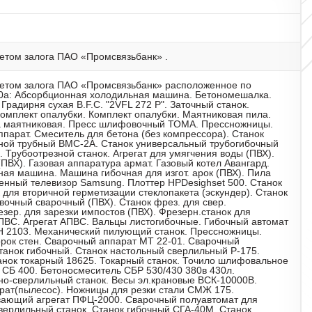
том залога ПАО «Промсвязьбанк» .
етом залога ПАО «Промсвязьбанк» расположенное по
 190а: Абсорбционная холодильная машина. Бетономешалка.
радирня сухая B.F.C. "2VFL 272 P". Заточный станок.
Комплект опалубки. Комплект опалубки. Маятниковая пила.
 маятниковая. Пресс шлифовочный ТОМА. Прессножницы.
ппарат. Смеситель для бетона (без компрессора). Станок
зной трубный ВМС-2А. Станок универсальный трубогибочный
 Трубоотрезной станок. Агрегат для умягчения воды (ПВХ).
ПВХ). Газовая аппаратура армат. Газовый котел Авангард.
ая машина. Машина гибочная для изгот. арок (ПВХ). Пила
енный телевизор Samsung. Плоттер НРDesighset 500. Станок
 для вторичной герметизации стеклопакета (эскундер). Станок
овочный сварочный (ПВХ). Станок фрез. для свер.
ер. для зарезки импостов (ПВХ). Фрезерн.станок для
АПВС. Агрегат АПВС. Вальцы листогибочные. Гибочный автомат
Н 2103. Механический пилующий станок. Прессножницы.
орок стен. Сварочный аппарат МТ 22-01. Сварочный
танок гибочный. Станок настольный сверлильный Р-175.
анок токарный 18625. Токарный станок. Точило шлифовальное
 СБ 400. Бетоносмеситель СБР 530/430 380в 430л.
но-сверлильный станок. Весы эл.крановые ВСК-10000В.
ат(пылесос). Ножницы для резки стали СМЖ 175.
ающий агрегат ПФЦ-2000. Сварочный полуавтомат для
верлильный станок. Станок гибочный СГА-40М. Станок