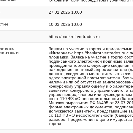
Открытые торги посредством публичного 
ложений
27.01.2025 10:00
е
10.03.2025 10:00
стие
https://bankrot.vertrades.ru
Заявки на участие в торгах и прилагаемы
речень
«Интернет»: https://bankrot.vertrades.ru
ментов и
площадки. Заявка на участие в торгах сос
подписанного электронной подписью заяв
проведении торгов следующие сведения: 
нахождения, почтовый адрес заявителя (д
данные, сведения о месте жительства зая
адрес электронной почты заявителя. Заявк
наличии или об отсутствии заинтересован
конкурсному управляющему и о характере 
заявителя конкурсного управляющего, а 
управляющих, членом или руководителем 
со ст. 110 ФЗ «О несостоятельности (банк
Минэкономразвития РФ №495 от 23.07.201
форме электронных документов, подписанн
допускаются заявители, представившие зая
ст. 110 ФЗ «О несостоятельности (банкрот
размере. Предложения о цене имущества 
торгах.