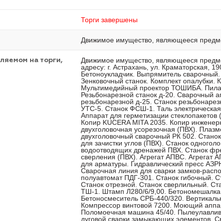
Торги завершены
Движимое имущество, являющееся предме
Движимое имущество, являющееся предм
ляемом на торги,
адресу: г. Астрахань, ул. Краматорская,
Бетоноукладчик. Выпрямитель сварочный. Г
Зенковочный станок. Комплект опалубки. 
Мультимедийный проектор ТОШИБА. Пила
Резьбонарезной станок д-20. Сварочный а
резьбонарезной д-25. Станок резьбонаре
УТС-5. Станок ФСШ-1. Таль электрическая.
Аппарат для герметизации стеклопакетов (
Копир KUCERA MITA 2035. Копир инженерн
двухголовочная усорезочная (ПВХ). Плазм
двухголовочный сварочный РК 502. Станок
для зачистки углов (ПВХ). Станок одногол
водоотводящих дренажей ПВХ. Станок фрез
сверления (ПВХ). Агрегат АПВС. Агрегат 
для арматуры. Гидравлический пресс АЗР
Сварочная линия для сварки замков-расп
полуавтомат ПДГ-301. Станок гибочный. С
Станок отрезной. Станок сверлильный. Ст
ТШ-1. Штамп Л280/6/9,00. Бетономешалка
Бетоносмеситель СРБ-440/320. Вертикаль
Компрессор винтовой 7200. Моющий аппар
Поломоечная машина 45/40. Пылеулавлив
дуговой сварки замыкающих элементов. С