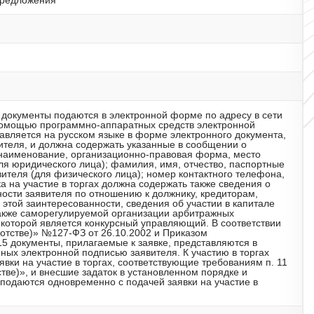
предложения
е документы подаются в электронной форме по адресу в сети
 с помощью программно-аппаратных средств электронной
тавляется на русском языке в форме электронного документа,
ителя, и должна содержать указанные в сообщении о
наименование, организационно-правовая форма, место
ля юридического лица); фамилия, имя, отчество, паспортные
вителя (для физического лица); номер контактного телефона,
а на участие в торгах должна содержать также сведения о
ности заявителя по отношению к должнику, кредиторам,
этой заинтересованности, сведения об участии в капитале
также саморегулируемой организации арбитражных
которой является конкурсный управляющий. В соответствии
ротстве)» №127-ФЗ от 26.10.2002 и Приказом
5 документы, прилагаемые к заявке, представляются в
ых электронной подписью заявителя. К участию в торгах
вки на участие в торгах, соответствующие требованиям п. 11
стве)», и внесшие задаток в установленном порядке и
подаются одновременно с подачей заявки на участие в