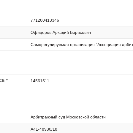
771200413346
Офицеров Аркадий Борисович
Саморегулируемая организация "Ассоциация арби
14561511
СБ *
Арбитражный суд Московской области
А41-48930/18