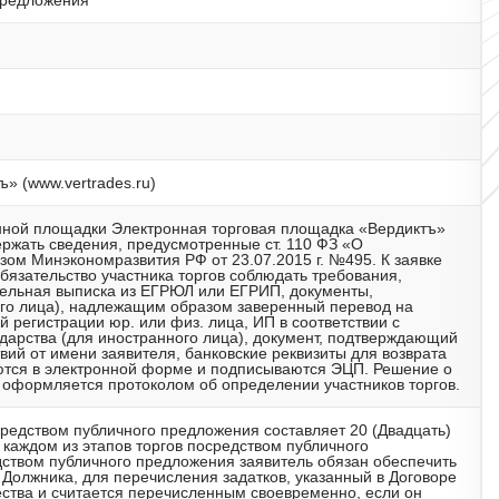
предложения
» (www.vertrades.ru)
нной площадки Электронная торговая площадка «Вердиктъ»
ержать сведения, предусмотренные ст. 110 ФЗ «О
зом Минэкономразвития РФ от 23.07.2015 г. №495. К заявке
обязательство участника торгов соблюдать требования,
ительная выписка из ЕГРЮЛ или ЕГРИП, документы,
го лица), надлежащим образом заверенный перевод на
й регистрации юр. или физ. лица, ИП в соответствии с
дарства (для иностранного лица), документ, подтверждающий
ий от имени заявителя, банковские реквизиты для возврата
яются в электронной форме и подписываются ЭЦП. Решение о
 оформляется протоколом об определении участников торгов.
осредством публичного предложения составляет 20 (Двадцать)
каждом из этапов торгов посредством публичного
дством публичного предложения заявитель обязан обеспечить
 Должника, для перечисления задатков, указанный в Договоре
ества и считается перечисленным своевременно, если он