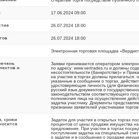
Открытые торги посредством публичного 
ложений
17.06.2024 09:00
е
26.07.2024 18:00
стие
26.07.2024 18:00
гов
Электронная торговая площадка «Вердиктъ
Заявки принимаются оператором электро
речень
по адресу: www.vertrades.ru и должны сод
ментов и
несостоятельности (банкротстве)» и Прика
на участие в торгах должны прилагаться: 
указанные в сообщении о торгах, действ
удостоверяющие личность (для физическо
русский язык документов о государственно
законодательством соответствующего госу
полномочия лица на осуществление действ
задатка участнику. Документы представл
признании заявителей участниками торгов
Задаток для участия в открытых торгах п
, сроки
процентов от цены продажи имущества на 
носится
предложения. При участии в торгах посре
поступление задатка на специальный счет
о задатке и в сообщении о продажи имущ