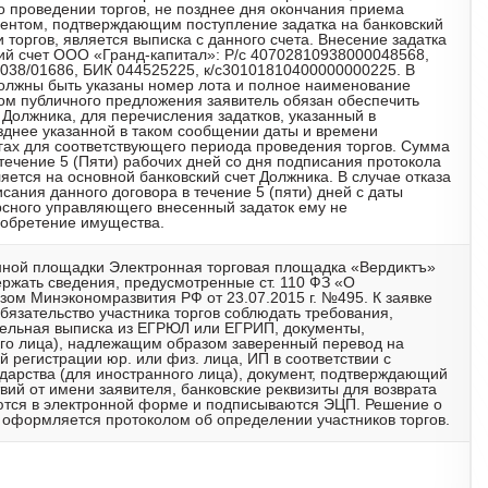
 о проведении торгов, не позднее дня окончания приема
ментом, подтверждающим поступление задатка на банковский
 торгов, является выписка с данного счета. Внесение задатка
ий счет ООО «Гранд-капитал»: Р/с 40702810938000048568,
38/01686, БИК 044525225, к/с30101810400000000225. В
должны быть указаны номер лота и полное наименование
вом публичного предложения заявитель обязан обеспечить
 Должника, для перечисления задатков, указанный в
зднее указанной в таком сообщении даты и времени
ргах для соответствующего периода проведения торгов. Сумма
 течение 5 (Пяти) рабочих дней со дня подписания протокола
яется на основной банковский счет Должника. В случае отказа
сания данного договора в течение 5 (пяти) дней с даты
рсного управляющего внесенный задаток ему не
иобретение имущества.
нной площадки Электронная торговая площадка «Вердиктъ»
ержать сведения, предусмотренные ст. 110 ФЗ «О
зом Минэкономразвития РФ от 23.07.2015 г. №495. К заявке
обязательство участника торгов соблюдать требования,
ительная выписка из ЕГРЮЛ или ЕГРИП, документы,
го лица), надлежащим образом заверенный перевод на
й регистрации юр. или физ. лица, ИП в соответствии с
дарства (для иностранного лица), документ, подтверждающий
ий от имени заявителя, банковские реквизиты для возврата
яются в электронной форме и подписываются ЭЦП. Решение о
 оформляется протоколом об определении участников торгов.