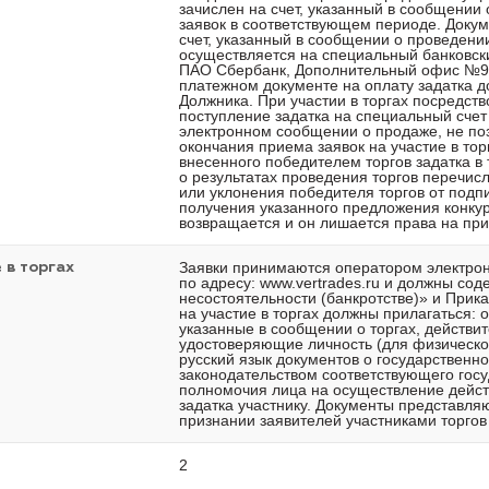
зачислен на счет, указанный в сообщении
заявок в соответствующем периоде. Доку
счет, указанный в сообщении о проведении
осуществляется на специальный банковск
ПАО Сбербанк, Дополнительный офис №90
платежном документе на оплату задатка 
Должника. При участии в торгах посредст
поступление задатка на специальный счет
электронном сообщении о продаже, не по
окончания приема заявок на участие в то
внесенного победителем торгов задатка в
о результатах проведения торгов перечисл
или уклонения победителя торгов от подпи
получения указанного предложения конку
возвращается и он лишается права на пр
Заявки принимаются оператором электро
 в торгах
по адресу: www.vertrades.ru и должны сод
несостоятельности (банкротстве)» и Прика
на участие в торгах должны прилагаться: 
указанные в сообщении о торгах, действ
удостоверяющие личность (для физическо
русский язык документов о государственно
законодательством соответствующего госу
полномочия лица на осуществление действ
задатка участнику. Документы представл
признании заявителей участниками торгов
2