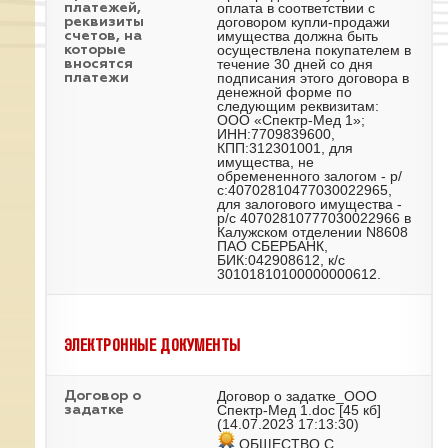
оплата в соответствии с
платежей,
договором купли-продажи
реквизиты
имущества должна быть
счетов, на
осуществлена покупателем в
которые
течение 30 дней со дня
вносятся
подписания этого договора в
платежи
денежной форме по
следующим реквизитам:
ООО «Спектр-Мед 1»;
ИНН:7709839600,
КПП:312301001, для
имущества, не
обремененного залогом - р/
с:40702810477030022965,
для залогового имущества -
р/с 40702810777030022966 в
Калужском отделении N8608
ПАО СБЕРБАНК,
БИК:042908612, к/с
30101810100000000612.
ЭЛЕКТРОННЫЕ ДОКУМЕНТЫ
Договор о задатке_ООО
Договор о
Спектр-Мед 1.doc
[45 кб]
задатке
(14.07.2023 17:13:30)
ОБЩЕСТВО С