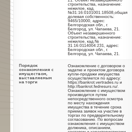
21. Объект незавершенного
строительства, назначение:
нежилое, кад.
№31:16:0101001:18508,общая
долевая собственность:
9465/10000, адрес:
Белгородская обл., г.
Белгород, ул. Чапаева, 21.
Объект незавершенного
строительства, назначение:
нежилое, кад.№
31:16:0114004:231, адрес:
Белгородская обл., г.
Белгород, ул. Чапаева, 21.
Ознакомление с договором о
Порядок
задатке и проектом договора
ознакомления с
купли-продажи имущества
имуществом,
осуществляется по адресу:
выставляемым
https://bankrot.vertrades.ru и
на торги
http://bankrot.fedresurs.ru/.
Ознакомление с имуществом
производится путем
непосредственного осмотра
по месту нахождения
имущества в течение срока
приема заявок на участие в
торгах по предварительному
согласованию. По вопросам
ознакомления с имуществом
должника, описанием,
составом и характеристиками