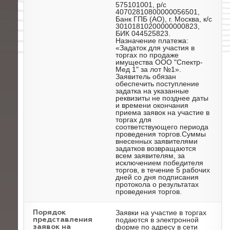
575101001, р/с
40702810800000056501,
Банк ГПБ (АО), г. Москва, к/с
30101810200000000823,
БИК 044525823.
Назначение платежа:
«Задаток для участия в
торгах по продаже
имущества ООО "Спектр-
Мед 1" за лот №1».
Заявитель обязан
обеспечить поступление
задатка на указанные
реквизиты не позднее даты
и времени окончания
приема заявок на участие в
торгах для
соответствующего периода
проведения торгов.Суммы
внесенных заявителями
задатков возвращаются
всем заявителям, за
исключением победителя
торгов, в течение 5 рабочих
дней со дня подписания
протокола о результатах
проведения торгов.
Заявки на участие в торгах
Порядок
подаются в электронной
представления
форме по адресу в сети
заявок на