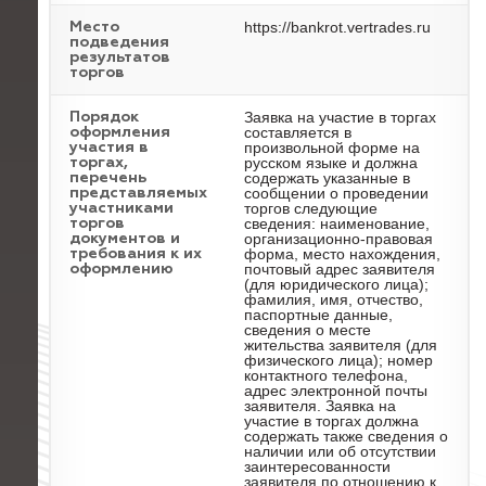
https://bankrot.vertrades.ru
Место
подведения
результатов
торгов
Заявка на участие в торгах
Порядок
составляется в
оформления
произвольной форме на
участия в
русском языке и должна
торгах,
содержать указанные в
перечень
сообщении о проведении
представляемых
торгов следующие
участниками
сведения: наименование,
торгов
организационно-правовая
документов и
форма, место нахождения,
требования к их
почтовый адрес заявителя
оформлению
(для юридического лица);
фамилия, имя, отчество,
паспортные данные,
сведения о месте
жительства заявителя (для
физического лица); номер
контактного телефона,
адрес электронной почты
заявителя. Заявка на
участие в торгах должна
содержать также сведения о
наличии или об отсутствии
заинтересованности
заявителя по отношению к