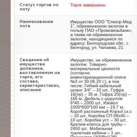
Торги завершены
Статус торгов по
лоту
Имущество ООО "Спектр-Мед
Наименование
1", обремененное залогом в
лота
пользу ПАО «Промсвязьбанк»,
а также не обремененное
залогом, находящееся по
адресу: Белгородская обл., г.
Белгород, ул. Чапаева, 21.
Имущество, не обремененное
Cведения об
залогом: Товарно-
имуществе
материальные ценности
должника,
(согласно
выставляемом на
инвентаризационной описи
торги, его
№3 от 30.06.20 г.), в том
составе,
числе: Гибкий кабельный
характеристиках,
шланг 3/4" – 10 шт., Гофра
описание
16(пр) – 35 м, Гофра 20(пр) –
165 м, Дюбель с шурупом
6*40 – 2000 шт., Изовол
1000*600*100 мм – 19,7 м,
Короб распаянный Kripsol сx.с
– 10 шт., Коробка СП 68x45 –
10 шт., Коробка уст. – 30 шт.,
Крепеж-клипса для трубы –
2450 шт., Мобильная
туалетная кабина – 1 шт.,