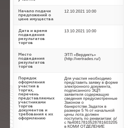
12.10.2021 10:00
Начало подачи
предложений о
цене имущества
13.10.2021 10:00
Дата и время
подведения
результатов
торгов
ЭТП «Вердиктъ»
Место
(http://vertrades.ru/)
подведения
результатов
торгов
Для участия необходимо
Порядок
представить заявку в форме
оформления
электронного документа,
участия в
подписанного ЭЦП
торгах,
заявителя содержащую
перечень
сведения предусмотренные
представляемых
Законом о
участниками
банкротстве.Задаток в
торгов
размере 5 % от начальной
документов и
цены лота должен
требования к их
поступить по реквизитам: р/
оформлению
с №40817810528781603205
в КОМИ ОТДЕЛЕНИЕ