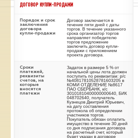
ДОГОВОР КУПЛИ-ПРОДАЖИ
Договор заключается в
Порядок и срок
течение пяти дней с даты
заключения
торгов. В течение указанного
договора
срока организатор торгов
купли-продажи
направляет победителю
торгов предложение
заключить договор купли-
продажи с приложением
проекта договора.
Задаток в размере 5 % от
Сроки
начальной цены лота должен
платежей,
поступить по реквизитам: р/с
реквизиты
№40817810528781603205 в
счетов, на
КОМИ ОТДЕЛЕНИЕ №8617
которые
ПАО СБЕРБАНК, к/с
вносятся
30101810400000000640, БИК
платежи
048702640, получатель
Кузнецов Дмитрий Юрьевич,
на дату составления
протокола об определении
участников торгов.
Покупатель обязан оплатить
имущество в течение 30 дней
со дня подписания договора
на расчетный счет, который
будет указан в договоре