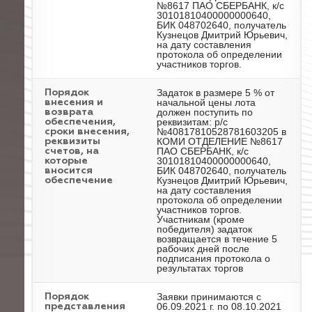
№8617 ПАО СБЕРБАНК, к/с
30101810400000000640,
БИК 048702640, получатель
Кузнецов Дмитрий Юрьевич,
на дату составления
протокола об определении
участников торгов.
Задаток в размере 5 % от
Порядок
начальной цены лота
внесения и
должен поступить по
возврата
реквизитам: р/с
обеспечения,
№40817810528781603205 в
сроки внесения,
КОМИ ОТДЕЛЕНИЕ №8617
реквизиты
ПАО СБЕРБАНК, к/с
счетов, на
30101810400000000640,
которые
БИК 048702640, получатель
вносится
Кузнецов Дмитрий Юрьевич,
обеспечение
на дату составления
протокола об определении
участников торгов.
Участникам (кроме
победителя) задаток
возвращается в течение 5
рабочих дней после
подписания протокола о
результатах торгов
Заявки принимаются с
Порядок
06.09.2021 г. по 08.10.2021
представления