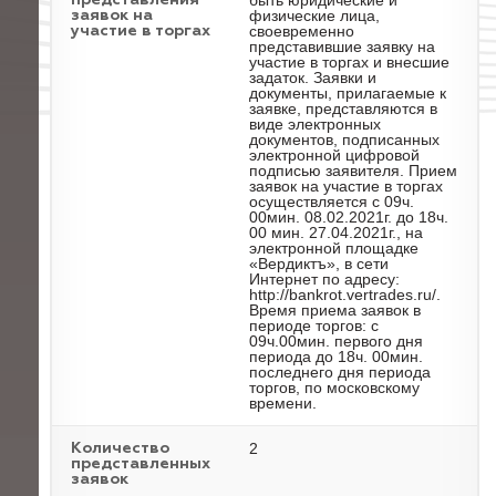
быть юридические и
представления
физические лица,
заявок на
своевременно
участие в торгах
представившие заявку на
участие в торгах и внесшие
задаток. Заявки и
документы, прилагаемые к
заявке, представляются в
виде электронных
документов, подписанных
электронной цифровой
подписью заявителя. Прием
заявок на участие в торгах
осуществляется с 09ч.
00мин. 08.02.2021г. до 18ч.
00 мин. 27.04.2021г., на
электронной площадке
«Вердиктъ», в сети
Интернет по адресу:
http://bankrot.vertrades.ru/.
Время приема заявок в
периоде торгов: с
09ч.00мин. первого дня
периода до 18ч. 00мин.
последнего дня периода
торгов, по московскому
времени.
2
Количество
представленных
заявок