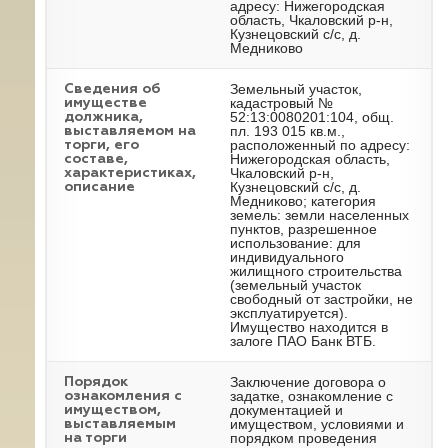
адресу: Нижегородская
область, Чкаловский р-н,
Кузнецовский с/с, д.
Медниково
Земельный участок,
Cведения об
кадастровый №
имуществе
52:13:0080201:104, общ.
должника,
пл. 193 015 кв.м.,
выставляемом на
расположенный по адресу:
торги, его
Нижегородская область,
составе,
Чкаловский р-н,
характеристиках,
Кузнецовский с/с, д.
описание
Медниково; категория
земель: земли населенных
пунктов, разрешенное
использование: для
индивидуального
жилищного строительства
(земельный участок
свободный от застройки, не
эксплуатируется).
Имущество находится в
залоге ПАО Банк ВТБ.
Заключение договора о
Порядок
задатке, ознакомление с
ознакомления с
документацией и
имуществом,
имуществом, условиями и
выставляемым
порядком проведения
на торги