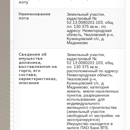
лоту
Земельный участок,
Наименование
кадастровый №
лота
52:13:0080201:103, общ.
пл. 130 375 кв.м., по
адресу: Нижегородская
область, Чкаловский р-н,
Кузнецовский с/с, д.
Медниково
Земельный участок,
Cведения об
кадастровый №
имуществе
52:13:0080201:103, общ.
должника,
пл. 130 375 кв.м.,
выставляемом на
расположенный по адресу:
торги, его
Нижегородская область,
составе,
Чкаловский р-н,
характеристиках,
Кузнецовский с/с, д.
описание
Медниково; категория
земель: земли населенных
пунктов, разрешенное
использование: для
индивидуального
жилищного строительства
(земельный участок
свободный от застройки, не
эксплуатируется).
Имущество находится в
залоге ПАО Банк ВТБ.