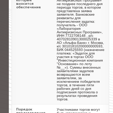
Антикризисных Программ»
которые
не позднее последнего дня
вносится
периода торгов, в котором
обеспечение
представлена заявка
заявителя. Банковские
реквизиты для
перечисления задатка:
получатель - ООО
«Лаборатория
Антикризисных Программ»,
ИНН 7722708148 , р/с
40702810901300025339 в
АО «Альфа-Банк» г. Москва,
к/с 30101810200000000593,
БИК 044525593 (назначение
платежа: «Задаток для
участия в торгах ООО
"Инвестиционная компания
"Основание» по лоту
№__»). Суммы внесенных
заявителями задатков
возвращаются всем
заявителям, за
исключением победителя
торгов, в течение пяти
рабочих дней со дня
подписания протокола о
результатах проведения
торгов.
Участниками торгов могут
Порядок