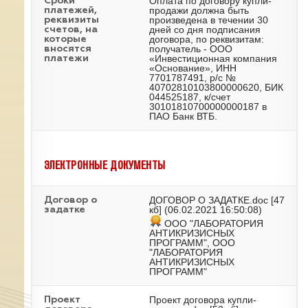
Оплата по договору купли-
Сроки
продажи должна быть
платежей,
произведена в течении 30
реквизиты
дней со дня подписания
счетов, на
договора, по реквизитам:
которые
получатель - ООО
вносятся
«Инвестиционная компания
платежи
«Основание», ИНН
7701787491, р/с №
40702810103800000620, БИК
044525187, к/счет
30101810700000000187 в
ПАО Банк ВТБ.
ЭЛЕКТРОННЫЕ ДОКУМЕНТЫ
ДОГОВОР О ЗАДАТКЕ.doc
[47
Договор о
кб] (06.02.2021 16:50:08)
задатке
ООО "ЛАБОРАТОРИЯ
АНТИКРИЗИСНЫХ
ПРОГРАММ", ООО
"ЛАБОРАТОРИЯ
АНТИКРИЗИСНЫХ
ПРОГРАММ"
Проект договора купли-
Проект