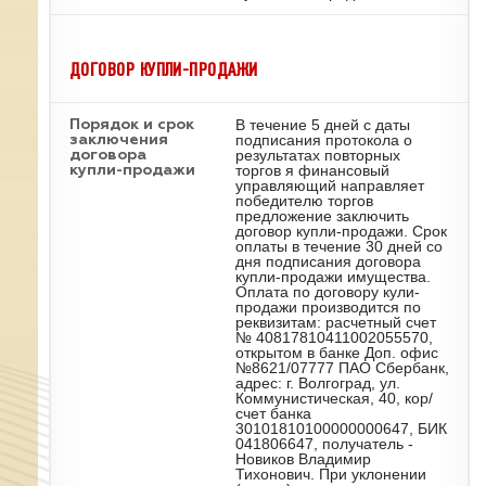
ДОГОВОР КУПЛИ-ПРОДАЖИ
В течение 5 дней с даты
Порядок и срок
подписания протокола о
заключения
результатах повторных
договора
торгов я финансовый
купли-продажи
управляющий направляет
победителю торгов
предложение заключить
договор купли-продажи. Срок
оплаты в течение 30 дней со
дня подписания договора
купли-продажи имущества.
Оплата по договору кули-
продажи производится по
реквизитам: расчетный счет
№ 40817810411002055570,
открытом в банке Доп. офис
№8621/07777 ПАО Сбербанк,
адрес: г. Волгоград, ул.
Коммунистическая, 40, кор/
счет банка
30101810100000000647, БИК
041806647, получатель -
Новиков Владимир
Тихонович. При уклонении