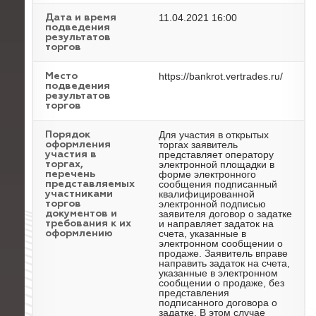
11.04.2021 16:00
Дата и время
подведения
результатов
торгов
https://bankrot.vertrades.ru/
Место
подведения
результатов
торгов
Для участия в открытых
Порядок
торгах заявитель
оформления
представляет оператору
участия в
электронной площадки в
торгах,
форме электронного
перечень
сообщения подписанный
представляемых
квалифицированной
участниками
электронной подписью
торгов
заявителя договор о задатке
документов и
и направляет задаток на
требования к их
счета, указанные в
оформлению
электронном сообщении о
продаже. Заявитель вправе
направить задаток на счета,
указанные в электронном
сообщении о продаже, без
представления
подписанного договора о
задатке. В этом случае