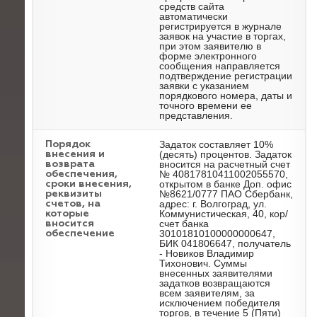
средств сайта
автоматически
регистрируется в журнале
заявок на участие в торгах,
при этом заявителю в
форме электронного
сообщения направляется
подтверждение регистрации
заявки с указанием
порядкового номера, даты и
точного времени ее
представления.
Задаток составляет 10%
Порядок
(десять) процентов. Задаток
внесения и
вносится на расчетный счет
возврата
№ 40817810411002055570,
обеспечения,
открытом в банке Доп. офис
сроки внесения,
№8621/0777 ПАО Сбербанк,
реквизиты
адрес: г. Волгоград, ул.
счетов, на
Коммунистическая, 40, кор/
которые
счет банка
вносится
30101810100000000647,
обеспечение
БИК 041806647, получатель
- Новиков Владимир
Тихонович. Суммы
внесенных заявителями
задатков возвращаются
всем заявителям, за
исключением победителя
торгов, в течение 5 (Пяти)