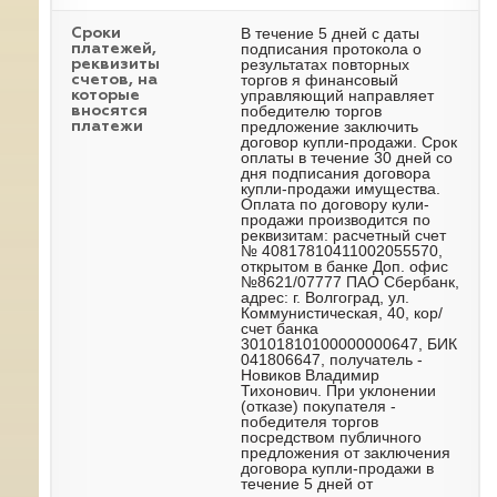
В течение 5 дней с даты
Сроки
подписания протокола о
платежей,
результатах повторных
реквизиты
торгов я финансовый
счетов, на
управляющий направляет
которые
победителю торгов
вносятся
предложение заключить
платежи
договор купли-продажи. Срок
оплаты в течение 30 дней со
дня подписания договора
купли-продажи имущества.
Оплата по договору кули-
продажи производится по
реквизитам: расчетный счет
№ 40817810411002055570,
открытом в банке Доп. офис
№8621/07777 ПАО Сбербанк,
адрес: г. Волгоград, ул.
Коммунистическая, 40, кор/
счет банка
30101810100000000647, БИК
041806647, получатель -
Новиков Владимир
Тихонович. При уклонении
(отказе) покупателя -
победителя торгов
посредством публичного
предложения от заключения
договора купли-продажи в
течение 5 дней от