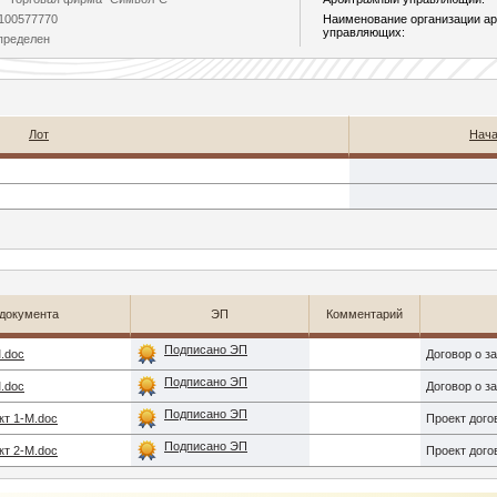
100577770
Наименование организации а
управляющих:
пределен
Лот
Нача
документа
ЭП
Комментарий
Подписано ЭП
М.doc
Договор о з
Подписано ЭП
М.doc
Договор о з
Подписано ЭП
т 1-М.doc
Проект дого
Подписано ЭП
т 2-М.doc
Проект дого