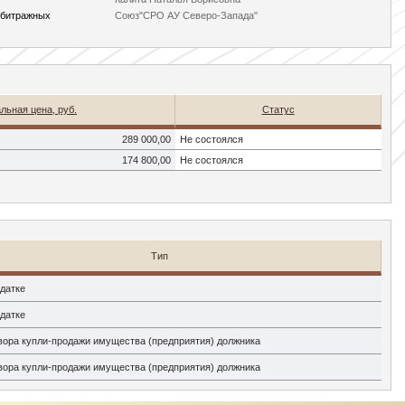
рбитражных
Союз"СРО АУ Северо-Запада"
льная цена, руб.
Статус
289 000,00
Не состоялся
174 800,00
Не состоялся
Тип
адатке
адатке
вора купли-продажи имущества (предприятия) должника
вора купли-продажи имущества (предприятия) должника