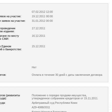
07.02.2012 12:00
явок на участие:
19.12.2011 00:00
 заявок на участие:
31.01.2012 00:00
 проведении
17.12.2011
ом издании:
ргане по месту
16.12.2011
ых СМИ:
в Едином
15.12.2011
й о банкротстве:
Нет
етов:
Оплата в течение 30 дней с даты заключения договора
ргов (реквизиты
Положение о порядке продажи имущества,
уда):
утвержденное собранием кредиторов от 15.11.2011.
уда:
Арбитражный суд Республики Коми
А29-4088/2011
Калита Наталья Борисовна