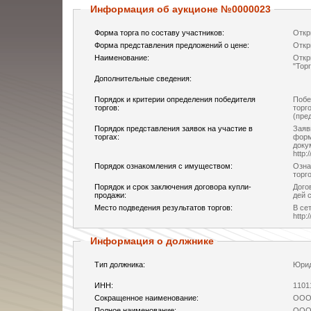
Информация об аукционе №0000023
Форма торга по составу участников:
Откр
Форма представления предложений о цене:
Откр
Наименование:
Откр
"Тор
Дополнительные сведения:
Порядок и критерии определения победителя
Побе
торгов:
торг
(пре
Порядок представления заявок на участие в
Заяв
торгах:
форм
доку
http:
Порядок ознакомления с имуществом:
Озна
торг
Порядок и срок заключения договора купли-
Дого
продажи:
дей 
Место подведения результатов торгов:
В се
http:
Информация о должнике
Тип должника:
Юрид
ИНН:
1101
Сокращенное наименование:
ООО 
Полное наименование:
ООО 