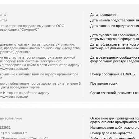
ытая
Дата проведения:
ытая
Дата начала представления за
ытые торги по продаже имущества ООО
Дата окончания представления
говая фирма "Символ-С"
Дата публикации сообщения о
открытых торгов в официальн
дителем открытых торгов признается участник
Дата публикации в печатном о
ов, предложивший максимальную цену имущества
нахождения должника или ин
дприятия) должника.
ки на участие в торгах подаются в электронной
Дата размещения сообщения 
е посредством системы электронного
федеральном реестре сведени
ментооборота на сайте в сети Интернет по адресу:
//www.vertrades.ru/.
комление с имуществом по адресу организатора
Номер сообщения в ЕФРСБ:
ов
вор с победителем торгов заключается в течение 5
Повторные торги:
с даты проведения торгов
ти Интернет на сайте по адресу
Сроки платежей, реквизиты сч
//www.vertrades.ru/
ическое лицо
Основание для проведения то
судебного акта арбитражного с
123931
Наименование арбитражного с
"ТФ "Символ-С"
Номер дела о банкротстве:
"Торговая фирма "Символ-С"
Арбитражный управляющий: