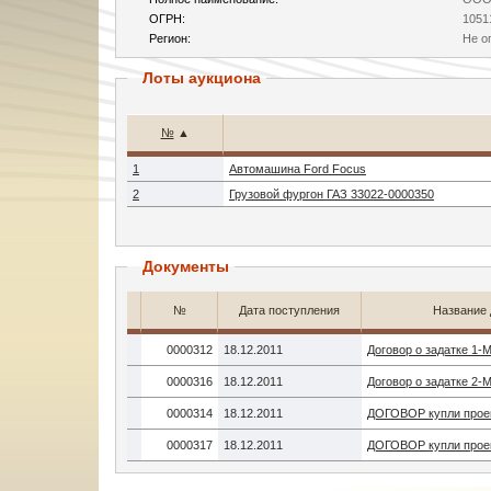
ОГРН:
1051
Регион:
Не о
Лоты аукциона
№
▲
1
Автомашина Ford Focus
2
Грузовой фургон ГАЗ 33022-0000350
Документы
№
Дата поступления
Название 
0000312
18.12.2011
Договор о задатке 1-
0000316
18.12.2011
Договор о задатке 2-
0000314
18.12.2011
ДОГОВОР купли проек
0000317
18.12.2011
ДОГОВОР купли проек