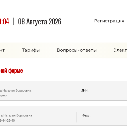
0:04
08 Августа 2026
Регистрация
нт
Тарифы
Вопросы-ответы
Элек
нной форме
а Наталья Борисовна
ИНН:
дано
та Наталья Борисовна
Факс:
2-44-25-40