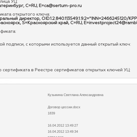
лица УЦ:
еринбург, C=RU, E=ca@sertum-pro.ru
ката открытого ключа:
альный директор, OID.1.2.840.113549.1.9.2="INN=2466245120/
ноярск, S=Красноярский край, C=RU, E=investproject24@rambl
ификата:
й подписи, с которыми используется данный открытый ключ:
р сертификата в Реестре сертификатов открытых ключей УЦ:
Кузьмина Светлана Александровна
Договор цессии.docx
1839
16.04.2012 13:49:27
16.04.2012 13:49:34