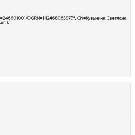
KPP=246601001/OGRN=1112468065973", CN=Кузьмина Светлана
er.ru