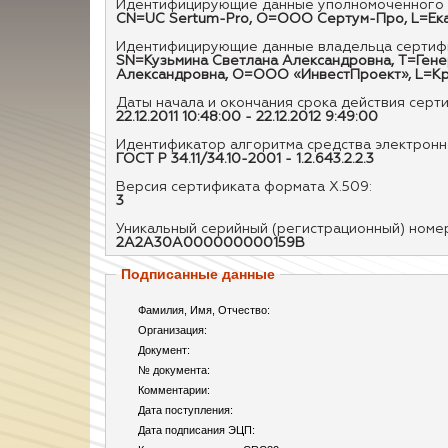
Идентифицирующие данные уполномоченного 
CN=UC Sertum-Pro, O=ООО Сертум-Про, L=Екат
Идентифицирующие данные владельца сертифи
SN=Кузьмина Светлана Александровна, T=Генер
Александровна, O=ООО «ИнвестПроект», L=Крас
Даты начала и окончания срока действия серт
22.12.2011 10:48:00 - 22.12.2012 9:49:00
Идентификатор алгоритма средства электронно
ГОСТ Р 34.11/34.10-2001 - 1.2.643.2.2.3
Версия сертификата формата X.509:
3
Уникальный серийный (регистрационный) номе
2A2A30A000000000159B
Подписанные данные
Фамилия, Имя, Отчество:
Организация:
Документ:
№ документа:
Комментарии:
Дата поступления:
Дата подписания ЭЦП: