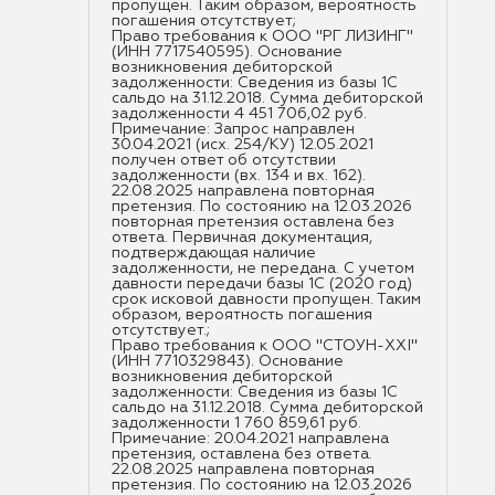
пропущен. Таким образом, вероятность
погашения отсутствует;
Право требования к ООО "РГ ЛИЗИНГ"
(ИНН 7717540595). Основание
возникновения дебиторской
задолженности: Сведения из базы 1С
сальдо на 31.12.2018. Сумма дебиторской
задолженности 4 451 706,02 руб.
Примечание: Запрос направлен
30.04.2021 (исх. 254/КУ) 12.05.2021
получен ответ об отсутствии
задолженности (вх. 134 и вх. 162).
22.08.2025 направлена повторная
претензия. По состоянию на 12.03.2026
повторная претензия оставлена без
ответа. Первичная документация,
подтверждающая наличие
задолженности, не передана. С учетом
давности передачи базы 1С (2020 год)
срок исковой давности пропущен. Таким
образом, вероятность погашения
отсутствует.;
Право требования к ООО "СТОУН-XXI"
(ИНН 7710329843). Основание
возникновения дебиторской
задолженности: Сведения из базы 1С
сальдо на 31.12.2018. Сумма дебиторской
задолженности 1 760 859,61 руб.
Примечание: 20.04.2021 направлена
претензия, оставлена без ответа.
22.08.2025 направлена повторная
претензия. По состоянию на 12.03.2026