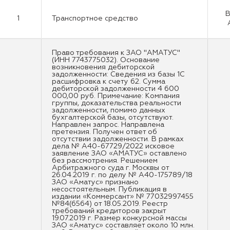
В
1
Транспортное средство
Право требования к ЗАО "АМАТУС"
(ИНН 7743775032). Основание
возникновения дебиторской
задолженности: Сведения из базы 1С
расшифровка к счету 62. Сумма
дебиторской задолженности 4 600
000,00 руб. Примечание: Компания
группы, доказательства реальности
задолженности, помимо данных
бухгалтерской базы, отсутствуют.
Направлен запрос. Направлена
претензия. Получен ответ об
отсутствии задолженности. В рамках
дела № А40-67729/2022 исковое
заявление ЗАО «АМАТУС» оставлено
без рассмотрения. Решением
Арбитражного суда г. Москвы от
26.04.2019 г. по делу № А40-175789/18
ЗАО «Аматус» признано
несостоятельным. Публикация в
издании «Коммерсант» № 77032997455
№84(6564) от 18.05.2019. Реестр
требований кредиторов закрыт
19.07.2019 г. Размер конкурсной массы
ЗАО «Аматус» составляет около 10 млн.