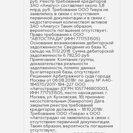
руб. Реестр требований кредиторов
ЗАО «Аматус» составляет около 3,8
млрд. руб. Требования ООО Тиера не
заявлялись в связи с отсутствием
первичной документации и в связи с
недостаточным количеством активов
ЗАО «Аматус» Таким образом,
вероятность погашения отсутствует.;
Право требования к ООО
"АВТОСТРАДА" (ИНН 7717531505).
Основание возникновения дебиторской
задолженности: Сведения из базы 1С
сальдо на 31.12.2018. Сумма дебиторской
задолженности 6 782,50 руб.
Примечание: Компания группы,
доказательства реальности
задолженности, помимо данных
бухгалтерской базы, отсутствуют.
Решением Арбитражного суда города
Москвы от 06.08.2018г. по делу № А40-
184370/2017-184-227 ООО
«Автострада» (ОГРН 1057746803003,
ИНН 7717531505, место нахождения: г.
Москва, ул. Кусковская, 16) признано
несостоятельным (банкротом) Дата
закрытия реестра требований
кредиторов должника – 18.10.2018г.
Требование ООО «Тиера» к ООО
«Автострада» не заявлялось в связи с
отсутствием первичной документации.
Таким образом, вероятность погашения
отсутствует.;