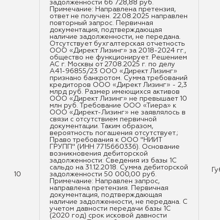
задолженности 66 728,88 руб.
Примечание: Направлена претензия,
ответ не получен. 22.08.2025 направлен
повторный запрос. Первичная
документация, подтверждающая
наличие задолженности, не передана.
Отсутствует бухгалтерская отчетность
ООО «Директ Лизинг» за 2018-2024 гг.,
общество не функционирует. Решением
АС г. Москвы от 27.08.2025 г. по делу
А41-96855/23 ООО «Директ Лизинг»
признано банкротом. Сумма требований
кредиторов ООО «Директ Лизинг» - 2,3
млрд руб. Размер имеющихся активов
ООО «Директ Лизинг» не превышает 10
млн руб. Требование ООО «Тиера» к
ООО «Директ-Лизинг» не заявлялось в
связи с отсутствием первичной
документации. Таким образом,
вероятность погашения отсутствует.;
Право требования к ООО "НИИТ
ГРУПП" (ИНН 7715660336). Основание
возникновения дебиторской
задолженности: Сведения из базы 1С
сальдо на 31.12.2018. Сумма дебиторской
Гу
10
задолженности 50 000,00 руб.
Примечание: Направлен запрос,
направлена претензия. Первичная
документация, подтверждающая
наличие задолженности, не передана. С
учетом давности передачи базы 1С
(2020 год) срок исковой давности