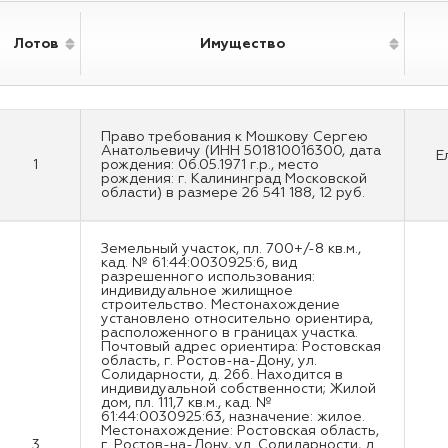
Лотов
Имущество
Право требования к Мошкову Сергею
Анатольевичу (ИНН 501810016300, дата
Е
1
рождения: 06.05.1971 г.р., место
рождения: г. Калининград Московской
области) в размере 26 541 188, 12 руб.
Земельный участок, пл. 700+/-8 кв.м.,
кад. № 61:44:0030925:6, вид
разрешенного использования:
индивидуальное жилищное
строительство. Местонахождение
установлено относительно ориентира,
расположенного в границах участка.
Почтовый адрес ориентира: Ростовская
область, г. Ростов-на-Дону, ул.
Солидарности, д. 266. Находится в
индивидуальной собственности; Жилой
дом, пл. 111,7 кв.м., кад. №
61:44:0030925:63, назначение: жилое.
Местонахождение: Ростовская область,
3
г. Ростов-на-Дону, ул. Солидарности, д.