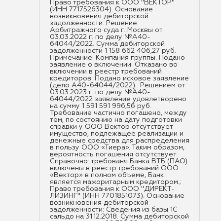
Право требования к ООО "ВЕКТОР"
(ИНН 7717526304). Основание
возникновения дебиторской
задолженности: Решение
Арбитражного суда г. Москвы от
03.03.2022 г. по делу №А40-
64044/2022. Сумма дебиторской
задолженности 1 158 662 406,27 руб.
Примечание: Компания группы. Подано
заявление о включении. Отказано во
включении в реестр требований
кредиторов. Подано исковое заявление
(дело А40-64044/2022).. Решением от
03.03.2023 г. по делу №А40-
64044/2022 заявление удовлетворено
на сумму 1 591 591 996,56 руб.
Требование частично погашено, между
тем, по состоянию на дату подготовки
справки у ООО Вектор отсутствует
имущество, подлежащее реализации и
денежные средства для распределения
в пользу ООО «Тиера». Таким образом,
вероятность погашения отсутствует.
Справочно: требованя Банка ВТБ (ПАО)
включены в реестр требований ООО
«Вектор» в полном объеме, Банк
является мажоритарным кредитором.;
Право требования к ООО "ДИРЕКТ-
ЛИЗИНГ" (ИНН 7701851073). Основание
возникновения дебиторской
задолженности: Сведения из базы 1С
сальдо на 31.12.2018. Сумма дебиторской