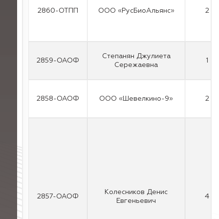
2860-ОТПП
ООО «РусБиоАльянс»
2
Степанян Джулиета
2859-ОАОФ
1
Сережаевна
2858-ОАОФ
ООО «Шевелкино-9»
2
Колесников Денис
2857-ОАОФ
4
Евгеньевич