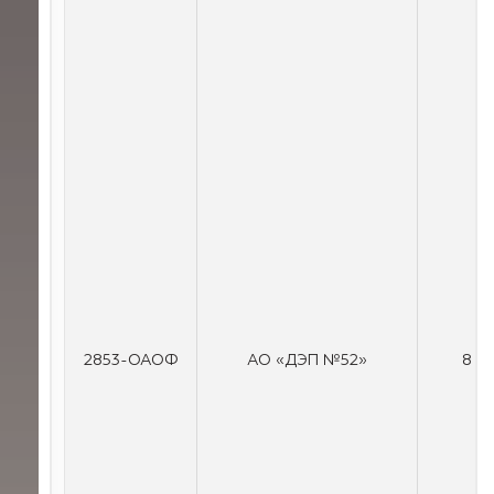
2853-ОАОФ
АО «ДЭП №52»
8