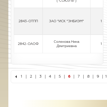
("СОЮЗ-В")
2843-ОТПП
ЗАО "ИСК "ЭНБИЭМ"
1
Соленова Нина
2842-ОАОФ
1
Дмитриевна
1
2
3
4
5
6
7
8
9