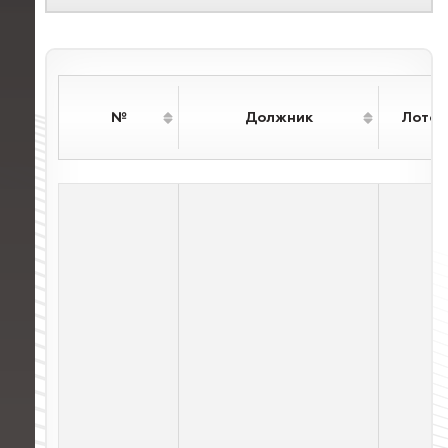
№
Должник
Лотов