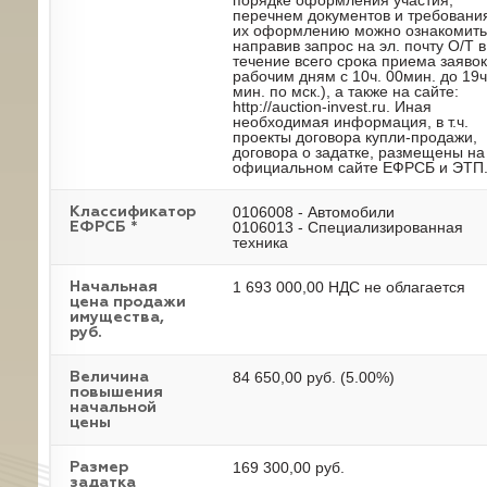
порядке оформления участия,
перечнем документов и требовани
их оформлению можно ознакомить
направив запрос на эл. почту О/Т в
течение всего срока приема заявок
рабочим дням с 10ч. 00мин. до 19ч
мин. по мск.), а также на сайте:
http://auction-invest.ru. Иная
необходимая информация, в т.ч.
проекты договора купли-продажи,
договора о задатке, размещены на
официальном сайте ЕФРСБ и ЭТП
0106008 - Автомобили
Классификатор
0106013 - Специализированная
ЕФРСБ *
техника
1 693 000,00 НДС не облагается
Начальная
цена продажи
имущества,
руб.
84 650,00 руб. (5.00%)
Величина
повышения
начальной
цены
169 300,00 руб.
Размер
задатка