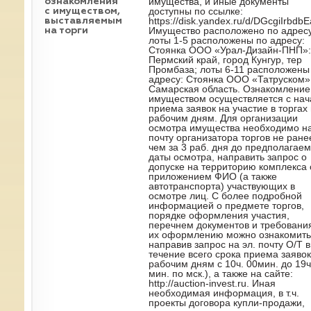
имущества, и иные документы
ознакомления
доступны по ссылке:
с имуществом,
https://disk.yandex.ru/d/DGcgiIrbdb
выставляемым
Имущество расположено по адресу
на торги
лоты 1-5 расположены по адресу:
Стоянка ООО «Урал-Дизайн-ПНП»:
Пермский край, город Кунгур, тер
Промбаза; лоты 6-11 расположены
адресу: Стоянка ООО «Татруском»
Самарская область. Ознакомление
имуществом осуществляется с нач
приема заявок на участие в торгах
рабочим дням. Для организации
осмотра имущества необходимо на
почту организатора торгов не ране
чем за 3 раб. дня до предполагае
даты осмотра, направить запрос о
допуске на территорию комплекса 
приложением ФИО (а также
автотранспорта) участвующих в
осмотре лиц. С более подробной
информацией о предмете торгов,
порядке оформления участия,
перечнем документов и требовани
их оформлению можно ознакомить
направив запрос на эл. почту О/Т в
течение всего срока приема заявок
рабочим дням с 10ч. 00мин. до 19ч
мин. по мск.), а также на сайте:
http://auction-invest.ru. Иная
необходимая информация, в т.ч.
проекты договора купли-продажи,