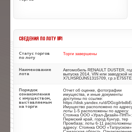
СВЕДЕНИЯ ПО ЛОТУ №1
Торги завершены
Статус торгов
по лоту
Автомобиль RENAULT DUSTER, го
Наименование
выпуска 2014, VIN или заводской 
лота
X7LHSRDJN51315709, г.р.з Е755Т
Отчет об оценке, фотографии
Порядок
имущества, и иные документы
ознакомления
доступны по ссылке:
с имуществом,
https://disk.yandex.ru/d/DGcgiIrbdb
выставляемым
Имущество расположено по адресу
на торги
лоты 1-5 расположены по адресу:
Стоянка ООО «Урал-Дизайн-ПНП»:
Пермский край, город Кунгур, тер
Промбаза; лоты 6-11 расположены
адресу: Стоянка ООО «Татруском»
Самарская область. Ознакомление