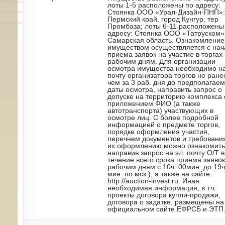
лоты 1-5 расположены по адресу:
Стоянка ООО «Урал-Дизайн-ПНП»:
Пермский край, город Кунгур, тер
Промбаза; лоты 6-11 расположены
адресу: Стоянка ООО «Татруском»
Самарская область. Ознакомление
имуществом осуществляется с нач
приема заявок на участие в торгах
рабочим дням. Для организации
осмотра имущества необходимо на
почту организатора торгов не ране
чем за 3 раб. дня до предполагае
даты осмотра, направить запрос о
допуске на территорию комплекса 
приложением ФИО (а также
автотранспорта) участвующих в
осмотре лиц. С более подробной
информацией о предмете торгов,
порядке оформления участия,
перечнем документов и требовани
их оформлению можно ознакомить
направив запрос на эл. почту О/Т в
течение всего срока приема заявок
рабочим дням с 10ч. 00мин. до 19ч
мин. по мск.), а также на сайте:
http://auction-invest.ru. Иная
необходимая информация, в т.ч.
проекты договора купли-продажи,
договора о задатке, размещены на
официальном сайте ЕФРСБ и ЭТП