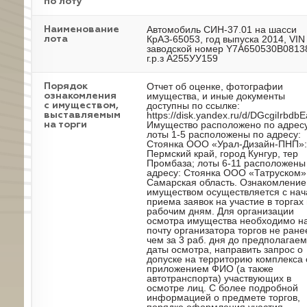
по лоту
Автомобиль СИН-37.01 на шасси
Наименование
КрАЗ-65053, год выпуска 2014, VIN
лота
заводской номер Y7A650530B0813
г.р.з А255УУ159
Отчет об оценке, фотографии
Порядок
имущества, и иные документы
ознакомления
доступны по ссылке:
с имуществом,
https://disk.yandex.ru/d/DGcgiIrbdb
выставляемым
Имущество расположено по адресу
на торги
лоты 1-5 расположены по адресу:
Стоянка ООО «Урал-Дизайн-ПНП»:
Пермский край, город Кунгур, тер
Промбаза; лоты 6-11 расположены
адресу: Стоянка ООО «Татруском»
Самарская область. Ознакомление
имуществом осуществляется с нач
приема заявок на участие в торгах
рабочим дням. Для организации
осмотра имущества необходимо на
почту организатора торгов не ране
чем за 3 раб. дня до предполагае
даты осмотра, направить запрос о
допуске на территорию комплекса 
приложением ФИО (а также
автотранспорта) участвующих в
осмотре лиц. С более подробной
информацией о предмете торгов,