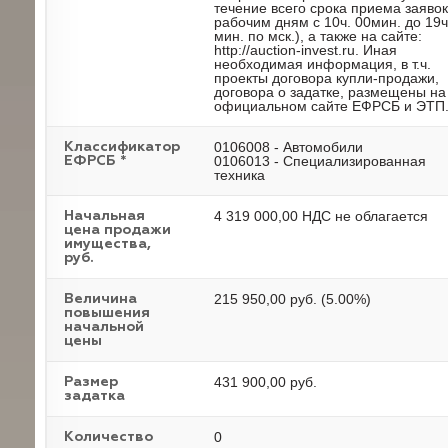
течение всего срока приема заявок
рабочим дням с 10ч. 00мин. до 19ч
мин. по мск.), а также на сайте:
http://auction-invest.ru. Иная
необходимая информация, в т.ч.
проекты договора купли-продажи,
договора о задатке, размещены на
официальном сайте ЕФРСБ и ЭТП
0106008 - Автомобили
Классификатор
0106013 - Специализированная
ЕФРСБ *
техника
4 319 000,00 НДС не облагается
Начальная
цена продажи
имущества,
руб.
215 950,00 руб. (5.00%)
Величина
повышения
начальной
цены
431 900,00 руб.
Размер
задатка
0
Количество