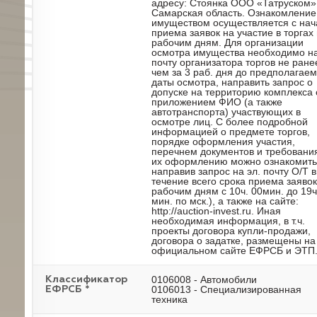
адресу: Стоянка ООО «Татруском»
Самарская область. Ознакомление
имуществом осуществляется с нач
приема заявок на участие в торгах
рабочим дням. Для организации
осмотра имущества необходимо на
почту организатора торгов не ране
чем за 3 раб. дня до предполагае
даты осмотра, направить запрос о
допуске на территорию комплекса 
приложением ФИО (а также
автотранспорта) участвующих в
осмотре лиц. С более подробной
информацией о предмете торгов,
порядке оформления участия,
перечнем документов и требовани
их оформлению можно ознакомить
направив запрос на эл. почту О/Т в
течение всего срока приема заявок
рабочим дням с 10ч. 00мин. до 19ч
мин. по мск.), а также на сайте:
http://auction-invest.ru. Иная
необходимая информация, в т.ч.
проекты договора купли-продажи,
договора о задатке, размещены на
официальном сайте ЕФРСБ и ЭТП
0106008 - Автомобили
Классификатор
0106013 - Специализированная
ЕФРСБ *
техника