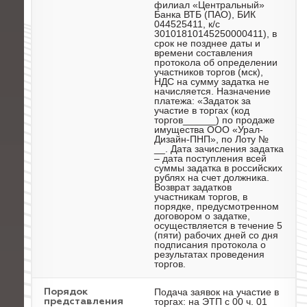
филиал «Центральный»
Банка ВТБ (ПАО), БИК
044525411, к/с
30101810145250000411), в
срок не позднее даты и
времени составления
протокола об определении
участников торгов (мск),
НДС на сумму задатка не
начисляется. Назначение
платежа: «Задаток за
участие в торгах (код
торгов______) по продаже
имущества ООО «Урал-
Дизайн-ПНП», по Лоту №
__. Дата зачисления задатка
– дата поступления всей
суммы задатка в российских
рублях на счет должника.
Возврат задатков
участникам торгов, в
порядке, предусмотренном
договором о задатке,
осуществляется в течение 5
(пяти) рабочих дней со дня
подписания протокола о
результатах проведения
торгов.
Подача заявок на участие в
Порядок
торгах: на ЭТП с 00 ч. 01
представления