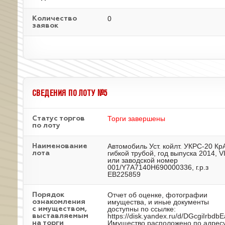
0
Количество
заявок
СВЕДЕНИЯ ПО ЛОТУ №5
Торги завершены
Статус торгов
по лоту
Автомобиль Уст. койлт. УКРС-20 Кр
Наименование
гибкой трубой, год выпуска 2014, V
лота
или заводской номер
001/Y7A7140H690000336, г.р.з
ЕВ225859
Отчет об оценке, фотографии
Порядок
имущества, и иные документы
ознакомления
доступны по ссылке:
с имуществом,
https://disk.yandex.ru/d/DGcgiIrbdb
выставляемым
Имущество расположено по адресу
на торги