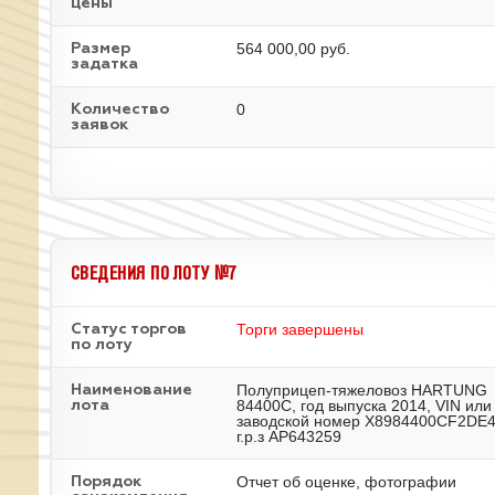
цены
564 000,00 руб.
Размер
задатка
0
Количество
заявок
СВЕДЕНИЯ ПО ЛОТУ №7
Торги завершены
Статус торгов
по лоту
Полуприцеп-тяжеловоз HARTUNG
Наименование
84400С, год выпуска 2014, VIN или
лота
заводской номер X8984400CF2DE4
г.р.з АР643259
Отчет об оценке, фотографии
Порядок