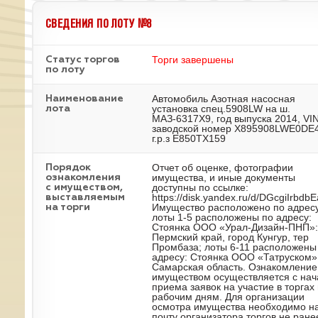
СВЕДЕНИЯ ПО ЛОТУ №8
Торги завершены
Статус торгов
по лоту
Автомобиль Азотная насосная
Наименование
установка спец.5908LW на ш.
лота
МАЗ-6317Х9, год выпуска 2014, VI
заводской номер X895908LWE0DE4
г.р.з Е850ТХ159
Отчет об оценке, фотографии
Порядок
имущества, и иные документы
ознакомления
доступны по ссылке:
с имуществом,
https://disk.yandex.ru/d/DGcgiIrbdb
выставляемым
Имущество расположено по адресу
на торги
лоты 1-5 расположены по адресу:
Стоянка ООО «Урал-Дизайн-ПНП»:
Пермский край, город Кунгур, тер
Промбаза; лоты 6-11 расположены
адресу: Стоянка ООО «Татруском»
Самарская область. Ознакомление
имуществом осуществляется с нач
приема заявок на участие в торгах
рабочим дням. Для организации
осмотра имущества необходимо на
почту организатора торгов не ране