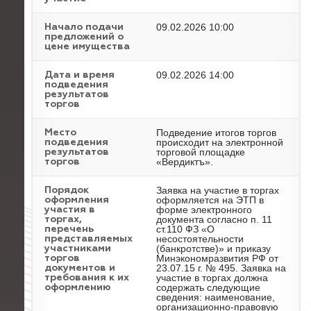
09.02.2026 10:00
Начало подачи
предложений о
цене имущества
09.02.2026 14:00
Дата и время
подведения
результатов
торгов
Подведение итогов торгов
Место
происходит на электронной
подведения
торговой площадке
результатов
«Вердиктъ».
торгов
Заявка на участие в торгах
Порядок
оформляется на ЭТП в
оформления
форме электронного
участия в
документа согласно п. 11
торгах,
ст.110 ФЗ «О
перечень
несостоятельности
представляемых
(банкротстве)» и приказу
участниками
Минэкономразвития РФ от
торгов
23.07.15 г. № 495. Заявка на
документов и
участие в торгах должна
требования к их
содержать следующие
оформлению
сведения: наименование,
организационно-правовую