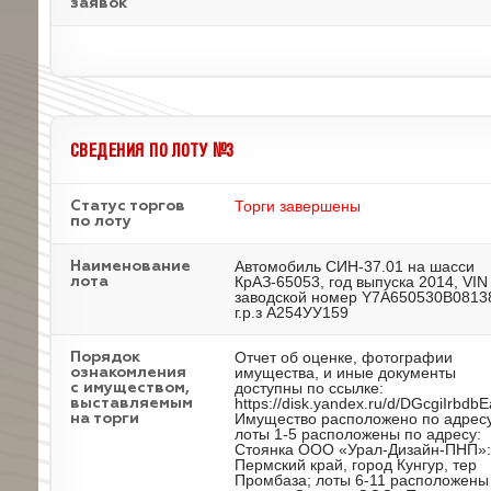
заявок
СВЕДЕНИЯ ПО ЛОТУ №3
Торги завершены
Статус торгов
по лоту
Автомобиль СИН-37.01 на шасси
Наименование
КрАЗ-65053, год выпуска 2014, VIN
лота
заводской номер Y7A650530B0813
г.р.з А254УУ159
Отчет об оценке, фотографии
Порядок
имущества, и иные документы
ознакомления
доступны по ссылке:
с имуществом,
https://disk.yandex.ru/d/DGcgiIrbdb
выставляемым
Имущество расположено по адресу
на торги
лоты 1-5 расположены по адресу:
Стоянка ООО «Урал-Дизайн-ПНП»:
Пермский край, город Кунгур, тер
Промбаза; лоты 6-11 расположены