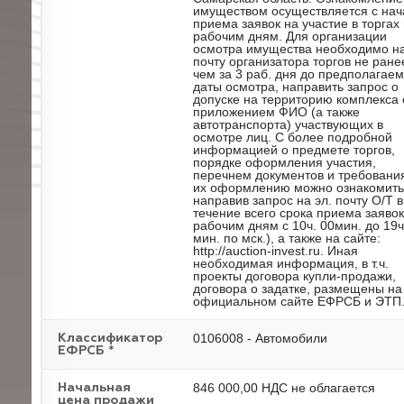
имуществом осуществляется с нач
приема заявок на участие в торгах
рабочим дням. Для организации
осмотра имущества необходимо на
почту организатора торгов не ране
чем за 3 раб. дня до предполагае
даты осмотра, направить запрос о
допуске на территорию комплекса 
приложением ФИО (а также
автотранспорта) участвующих в
осмотре лиц. С более подробной
информацией о предмете торгов,
порядке оформления участия,
перечнем документов и требовани
их оформлению можно ознакомить
направив запрос на эл. почту О/Т в
течение всего срока приема заявок
рабочим дням с 10ч. 00мин. до 19ч
мин. по мск.), а также на сайте:
http://auction-invest.ru. Иная
необходимая информация, в т.ч.
проекты договора купли-продажи,
договора о задатке, размещены на
официальном сайте ЕФРСБ и ЭТП
0106008 - Автомобили
Классификатор
ЕФРСБ *
846 000,00 НДС не облагается
Начальная
цена продажи