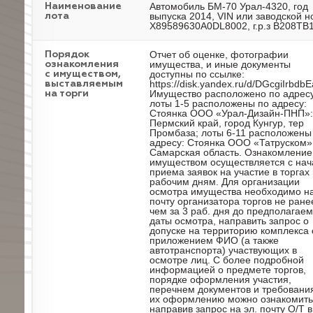
Автомобиль БМ-70 Урал-4320, год
Наименование
выпуска 2014, VIN или заводской 
лота
X89589630A0DL8002, г.р.з В208ТВ
Отчет об оценке, фотографии
Порядок
имущества, и иные документы
ознакомления
доступны по ссылке:
с имуществом,
https://disk.yandex.ru/d/DGcgiIrbdb
выставляемым
Имущество расположено по адресу
на торги
лоты 1-5 расположены по адресу:
Стоянка ООО «Урал-Дизайн-ПНП»:
Пермский край, город Кунгур, тер
Промбаза; лоты 6-11 расположены
адресу: Стоянка ООО «Татруском»
Самарская область. Ознакомление
имуществом осуществляется с нач
приема заявок на участие в торгах
рабочим дням. Для организации
осмотра имущества необходимо на
почту организатора торгов не ране
чем за 3 раб. дня до предполагае
даты осмотра, направить запрос о
допуске на территорию комплекса 
приложением ФИО (а также
автотранспорта) участвующих в
осмотре лиц. С более подробной
информацией о предмете торгов,
порядке оформления участия,
перечнем документов и требовани
их оформлению можно ознакомить
направив запрос на эл. почту О/Т в