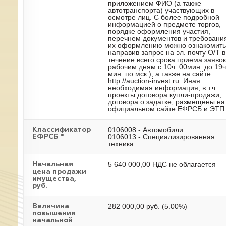
приложением ФИО (а также
автотранспорта) участвующих в
осмотре лиц. С более подробной
информацией о предмете торгов,
порядке оформления участия,
перечнем документов и требовани
их оформлению можно ознакомить
направив запрос на эл. почту О/Т в
течение всего срока приема заявок
рабочим дням с 10ч. 00мин. до 19ч
мин. по мск.), а также на сайте:
http://auction-invest.ru. Иная
необходимая информация, в т.ч.
проекты договора купли-продажи,
договора о задатке, размещены на
официальном сайте ЕФРСБ и ЭТП
0106008 - Автомобили
Классификатор
0106013 - Специализированная
ЕФРСБ *
техника
5 640 000,00 НДС не облагается
Начальная
цена продажи
имущества,
руб.
282 000,00 руб. (5.00%)
Величина
повышения
начальной