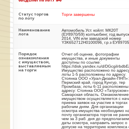
Торги завершены
Статус торгов
по лоту
Автомобиль Уст. койлт. МК20Т
Наименование
(ЕУ8970/59) колтьюбинг, год выпус
лота
2014, VIN или заводской номер
Y3K652712H0100096, г.р.з ЕУ8970
Отчет об оценке, фотографии
Порядок
имущества, и иные документы
ознакомления
доступны по ссылке:
с имуществом,
https://disk.yandex.ru/d/DGcgiIrbdb
выставляемым
Имущество расположено по адресу
на торги
лоты 1-5 расположены по адресу:
Стоянка ООО «Урал-Дизайн-ПНП»:
Пермский край, город Кунгур, тер
Промбаза; лоты 6-11 расположены
адресу: Стоянка ООО «Татруском»
Самарская область. Ознакомление
имуществом осуществляется с нач
приема заявок на участие в торгах
рабочим дням. Для организации
осмотра имущества необходимо на
почту организатора торгов не ране
чем за 3 раб. дня до предполагае
даты осмотра, направить запрос о
допуске на территорию комплекса 