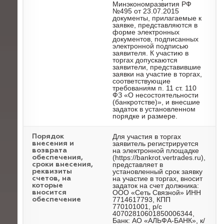
Минэкономразвития РФ
№495 от 23.07.2015
документы, прилагаемые к
заявке, представляются в
форме электронных
документов, подписанных
электронной подписью
заявителя. К участию в
торгах допускаются
заявители, представившие
заявки на участие в торгах,
соответствующие
требованиям п. 11 ст. 110
ФЗ «О несостоятельности
(банкротстве)», и внесшие
задаток в установленном
порядке и размере.
Для участия в торгах
Порядок
заявитель регистрируется
внесения и
на электронной площадке
возврата
(https://bankrot.vertrades.ru),
обеспечения,
представляет в
сроки внесения,
установленный срок заявку
реквизиты
на участие в торгах, вносит
счетов, на
задаток на счет должника:
которые
ООО «Сеть Связной» ИНН
вносится
7714617793, КПП
обеспечение
770101001, р/с
40702810601850006344,
Банк: АО «АЛЬФА-БАНК», к/