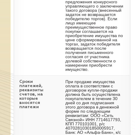
предложения конкурсного
управляющего о заключении
такого договора (внесенный
задаток не возвращается
победителю торгов). Если
лицо имеющее
преимущественное право
покупки соглашается на
приобретение имущества по
цене сформированной на
торгах, задаток победителя
возвращается после
получения письменного
согласия от участника
долевой собственности о
намерении приобрести
имущество.
При продаже имущества
Сроки
оплата в соответствии с
платежей,
договором купли-продажи
реквизиты
должна быть осуществлена
счетов, на
покупателем в течение 30
которые
дней со дня подписания
вносятся
этого договора в денежной
платежи
форме по следующим
реквизитам: ООО «Сеть
Связной» ИНН 7714617793,
КПП 770101001, р/с
40702810301850005917,
Банк: АО «Альфа-Банк», к/с