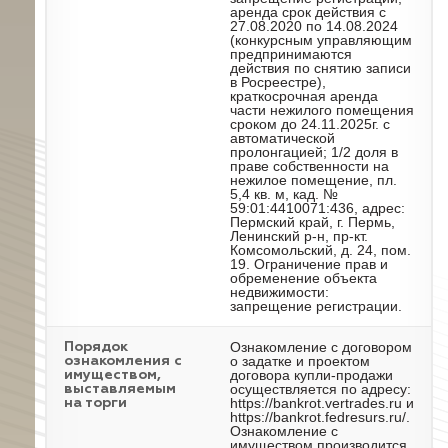
аренда срок действия с
27.08.2020 по 14.08.2024
(конкурсным управляющим
предпринимаются
действия по снятию записи
в Росреестре),
краткосрочная аренда
части нежилого помещения
сроком до 24.11.2025г. с
автоматической
пролонгацией; 1/2 доля в
праве собственности на
нежилое помещение, пл.
5,4 кв. м, кад. №
59:01:4410071:436, адрес:
Пермский край, г. Пермь,
Ленинский р-н, пр-кт.
Комсомольский, д. 24, пом.
19. Ограничение прав и
обременение объекта
недвижимости:
запрещение регистрации.
Ознакомление с договором
Порядок
о задатке и проектом
ознакомления с
договора купли-продажи
имуществом,
осуществляется по адресу:
выставляемым
https://bankrot.vertrades.ru и
на торги
https://bankrot.fedresurs.ru/.
Ознакомление с
имуществом производится