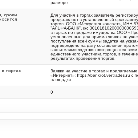
размере.
Для участия в торгах заявитель регистрируе
, сроки
представляет в установленный срок заявку 
носится
торгов: ООО «Межрегионконсалт», ИНН 5
"АЛЬФА-БАНК", к/с 30101810200000000593
в торгах по продаже имущества ООО «Пром
установленные для приема заявок на участ
поступления всей суммы задатка на указа
подтверждено на дату составления прото
заявителями задатков возвращаются всем 
единственного участника торгов, в течени
результатах проведения торгов.
Заявки на участие в торгах и прилагаемы
 в торгах
«Интернет»: https://bankrot.vertrades.ru
площадки.
0