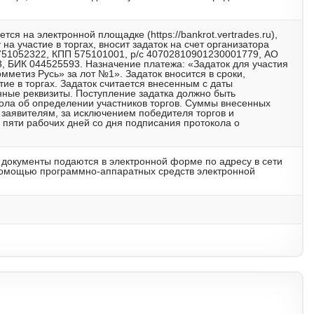
тся на электронной площадке (https://bankrot.vertrades.ru),
на участие в торгах, вносит задаток на счет организатора
751052322, КПП 575101001, р/с 40702810901230001779, АО
, БИК 044525593. Назначение платежа: «Задаток для участия
метиз Русь» за лот №1». Задаток вносится в сроки,
ие в торгах. Задаток считается внесенным с даты
нные реквизиты. Поступление задатка должно быть
кола об определении участников торгов. Суммы внесенных
заявителям, за исключением победителя торгов и
е пяти рабочих дней со дня подписания протокола о
е документы подаются в электронной форме по адресу в сети
 с помощью программно-аппаратных средств электронной