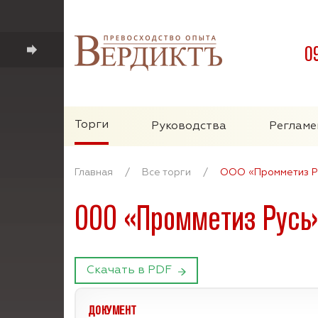
0
Торги
Руководства
Регламе
Главная
/
Все торги
/
ООО «Промметиз Р
ООО «Промметиз Русь
Скачать в PDF
ДОКУМЕНТ