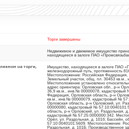
Торги завершены
Недвижимое и движимое имущество прина
находящееся в залоге ПАО «Промсвязьбанк
Имущество, находящееся в залоге ПАО «Промсвязьбанк»: Недвижимое имущество: Подъездной железнодорожный путь, протяженность 816 м., инв.№ 00000042, кадастровый № 57:25:0000000:341. Местоположение: Российская Федерация, Орловская область, г. Орёл, ул. Раздольная, д. 101б; Земельный участок, общ. пл. 30453 кв.м., инв.№ 00000022, кадастровый № 57:10:0040101:44. Местоположение установлено относительно ориентира, расположенного в границах участка. Почтовый адрес ориентира: Орловская обл., р-н Орловский, ул. Раздольная, д. 101 "Б"; КТП-2х1600 кв, общ. пл. 36,9 кв.м., инв.№ 00000078, кадастровый № 57:10:0040101:5459. Местоположение: Российская Федерация, Орловская область, р-н Орловский, ул. Раздольная, д. 101Б; КТП-2х1250 кв, общ. пл. 57,6 кв.м., инв.№ 00000079, кадастровый № 57:10:0040101:5460. Местоположение: Российская Федерация, Орловская область, р-н Орловский, ул. Раздольная, д. 101Б; КТП-1х630 кв, общ. пл. 7 кв.м., инв.№ 00000080, кадастровый № 57:10:0040101:5461. Местоположение: Российская Федерация, Орловская область, р-н Орловский, ул. Раздольная, д. 101Б; Гараж, общ.пл. 177,9 кв.м., инв.№ 00000039, кадастровый № 57:25:0000000:342. Местоположение: Российская Федерация, Орловская область, г. Орёл, ул. Раздольная, д. 101б; Бассейн, общ.пл. 1680,8 кв.м., инв.№ 00000038, кадастровый № 57:10:0040101:5609. Местоположение: Российская Федерация, Орловская область, р-н Орловский, ул. Раздольная, д. 101Б; Производственное здание, общ.пл. 5853,5 кв.м., инв.№ 00000041, кадастровый № 57:25:0000000:343. Местоположение: Российская Федерация, Орловская область, г. Орёл, ул. Раздольная, д. 101б; Земельный участок, общ.пл. 221+/-5 кв.м., инв.№ 00000431, кадастровый № 57:10:0040101:6836. Местоположение: Российская Федерация, Орловская область, р-н Орловский, с/п Платоновское, ул. Раздольная, 101; Производственный цех ООО "Промметиз Русь", пл. 3809,1 кв.м., инв.№ 00000433, кадастровый № 57:10:0040101:7338. Местоположение: Российская Федерация, Орловская область, р-н Орловский, с/п Платоновское, ул. Раздольная, д. 101г; Градирня, пл. 117,1 кв.м., инв.№ 00000405, кадастровый № 57:10:0040101:7007. Местоположение: Российская Федерация, Орловская область, р-н Орловский, с/п Платоновское, ул. Раздольная, д. 101в. В помещениях вмонтировано оборудование, принадлежащее ООО «Орелметаллторг» и не являющееся предметом настоящих торгов. В отношении недвижимого имущества имеются ограничения: запрещение регистрации. Конкурсным управляющим предпринимаются действия по снятию ограничений. Движимое имущество: Принтер/сканер/копир/факс, инв.№00000007; Компьютер (комплект 2), инв.№00000048; Компьютер (комплект), инв.№00000036; Монтаж системы охранно-пожарной сигнал.в АБК, инв.№00000290; Компьютер LG (комплект), инв.№00000006; Копировальный аппарат КМ 1635 пусковой комплект, инв.№00000043; Ноутбук HP Compag, инв.№00000197; Сервер Prolifnt DL180R06, инв.№00000278; Компьютер HP (№2), инв.№00000196; Компьютер HP (№1), инв.№00000195; Источник бесперебойного питания UPS, инв.№00000288; Кран козловой двухкос.самомонтир.(ККС-10), инв.№00000037; Металлический пандус, инв.№00000206; Оборудование локальной сети (сервер), инв.№00000169; Компьютер "USN"Е4600, инв.№00000153; Л.Дистилятор ДЭ-25, инв.№00000228; Л.Стол -мойка одинарнаяЛАБ-РRO-МО120-PР, инв.№00000230; Л.Стол титровальный ЛАБ-РRO-CT120-PR, инв.№00000229; Л.Шкаф вытяжной ЛАБ-PRO-ШВ90/70-TR, инв.№00000231; Микроскоп инвертиров.Метам РВ-21-1, инв.№00000156; Весы KЕRN EG 4200-2NМ, инв.№00000159; Разрывная машина Н10К-Т, инв.№00000199; Рефлактометр лабораторный ИРФ-454Б2М, инв.№00000108; РН- метр Меттлер Толедо S 20К, инв.№00000158; Станок фрезерно-вертикал. Кратон MMM-02!00000237; Контейнер для технологических отходов 0,98 куб.м., инв.№00000170; Контейнер для технологич. отходов 0,98 куб.м.(4), инв.№00000173; Пожарный водопровод цеха №2, инв.№00000404; Контейнер для технологич. отходов 0,98 куб.м.(3), инв.№00000172; Контейнер для технологич. отходов 0,98 куб.м.(2), инв.№00000171; Конструкция для сбора шлама(9), инв.№00000273; Подъездной путь переезд через ж/ дорогу Цех №2, инв.№00000379; Конструкция для сбора шлама(8), инв.№00000272; Платформа уравнит.с поворотной аппарелью встроен.типа, инв.№00000381; Конструкция для сбора шлама(7), инв.№00000271; Конструкция для сбора шлама(6), инв.№00000270; Конструкция для сбора шлама(5), инв.№00000267; Конструкция для сбора шлама(4), инв.№00000266; Конструкция для сбора шлама(3), инв
ляемом на торги,