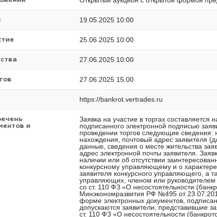
Открытый аукцион с открытой формой пре
ложений
19.05.2025 10:00
е
25.06.2025 10:00
стие
27.06.2025 10:00
ества
27.06.2025 15:00
гов
https://bankrot.vertrades.ru
Заявка на участие в торгах составляется 
речень
подписанного электронной подписью заяв
ментов и
проведении торгов следующие сведения: 
нахождения, почтовый адрес заявителя (д
данные, сведения о месте жительства зая
адрес электронной почты заявителя. Заявк
наличии или об отсутствии заинтересован
конкурсному управляющему и о характере 
заявителя конкурсного управляющего, а 
управляющих, членом или руководителем 
со ст. 110 ФЗ «О несостоятельности (банк
Минэкономразвития РФ №495 от 23.07.201
форме электронных документов, подписанн
допускаются заявители, представившие зая
ст. 110 ФЗ «О несостоятельности (банкрот