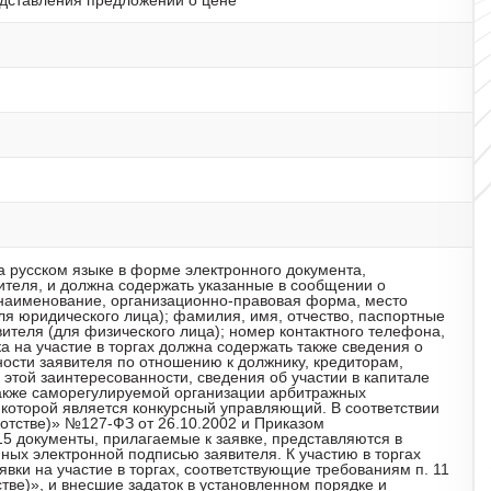
дставления предложений о цене
на русском языке в форме электронного документа,
ителя, и должна содержать указанные в сообщении о
наименование, организационно-правовая форма, место
ля юридического лица); фамилия, имя, отчество, паспортные
вителя (для физического лица); номер контактного телефона,
а на участие в торгах должна содержать также сведения о
ности заявителя по отношению к должнику, кредиторам,
этой заинтересованности, сведения об участии в капитале
также саморегулируемой организации арбитражных
которой является конкурсный управляющий. В соответствии
ротстве)» №127-ФЗ от 26.10.2002 и Приказом
5 документы, прилагаемые к заявке, представляются в
ых электронной подписью заявителя. К участию в торгах
вки на участие в торгах, соответствующие требованиям п. 11
стве)», и внесшие задаток в установленном порядке и