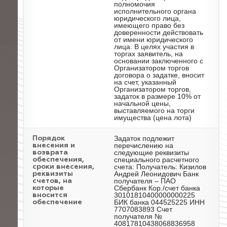
полномочия
исполнительного органа
юридического лица,
имеющего право без
доверенности действовать
от имени юридического
лица. В целях участия в
торгах заявитель, на
основании заключенного с
Организатором торгов
договора о задатке, вносит
на счет, указанный
Организатором торгов,
задаток в размере 10% от
начальной цены,
выставляемого на торги
имущества (цена лота)
Задаток подлежит
Порядок
перечислению на
внесения и
следующие реквизиты
возврата
специального расчетного
обеспечения,
счета: Получатель: Кизилов
сроки внесения,
Андрей Леонидович Банк
реквизиты
получателя – ПАО
счетов, на
Сбербанк Кор./счет банка
которые
30101810400000000225
вносится
БИК банка 044525225 ИНН
обеспечение
7707083893 Счет
получателя №
40817810438068836958