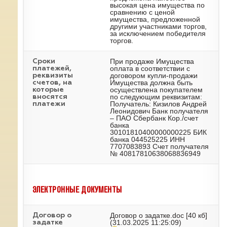
высокая цена имущества по
сравнению с ценой
имущества, предложенной
другими участниками торгов,
за исключением победителя
торгов.
При продаже Имущества
Сроки
оплата в соответствии с
платежей,
договором купли-продажи
реквизиты
Имущества должна быть
счетов, на
осуществлена покупателем
которые
по следующим реквизитам:
вносятся
Получатель: Кизилов Андрей
платежи
Леонидович Банк получателя
– ПАО Сбербанк Кор./счет
банка
30101810400000000225 БИК
банка 044525225 ИНН
7707083893 Счет получателя
№ 40817810638068836949
ЭЛЕКТРОННЫЕ ДОКУМЕНТЫ
Договор о задатке.doc
[40 кб]
Договор о
(31.03.2025 11:25:09)
задатке