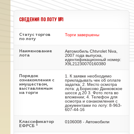
СВЕДЕНИЯ ПО ЛОТУ №1
Торги завершены
Статус торгов
по лоту
Автомобиль Chtvrolet Niva,
Наименование
2007 года выпуска,
лота
идентификационный номер:
X9L21230070160380
1. К заявке необходимо
Порядок
прикладывать чек об оплате
ознакомления с
задатка; 2. Место осмотра
имуществом,
лота: д.Борисово Данковское
выставляемым
шоссе д.20 3. Фото лота во
на торги
вложении; 4. Телефон для
осмотра и ознакомления с
документами по лоту: 8-963-
607-44-16
0106008 - Автомобили
Классификатор
ЕФРСБ *