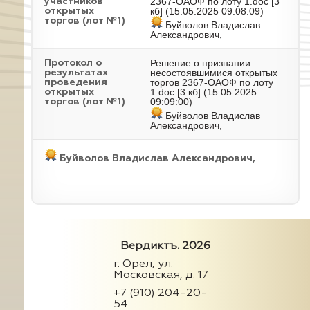
2367-ОАОФ по лоту 1.doc
[3
участников
кб] (15.05.2025 09:08:09)
открытых
торгов (лот №1)
Буйволов Владислав
Александрович,
Решение о признании
Протокол о
несостоявшимися открытых
результатах
торгов 2367-ОАОФ по лоту
проведения
1.doc
[3 кб] (15.05.2025
открытых
09:09:00)
торгов (лот №1)
Буйволов Владислав
Александрович,
Буйволов Владислав Александрович,
Вердиктъ. 2026
г. Орел, ул.
Московская, д. 17
+7 (910) 204-20-
54