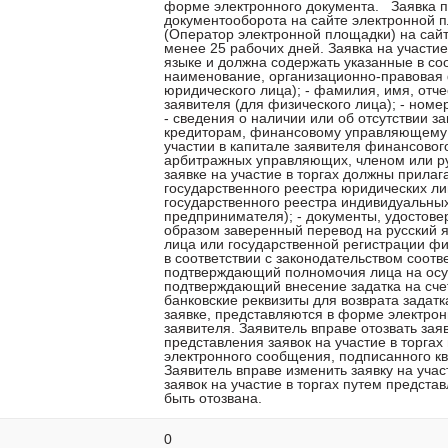
форме электронного документа. Заявка п
документооборота на сайте электронной
(Оператор электронной площадки) на сайте 
менее 25 рабочих дней. Заявка на участие
языке и должна содержать указанные в со
наименование, организационно-правовая 
юридического лица); - фамилия, имя, отч
заявителя (для физического лица); - номе
- сведения о наличии или об отсутствии з
кредиторам, финансовому управляющему и
участии в капитале заявителя финансово
арбитражных управляющих, членом или р
заявке на участие в торгах должны прилаг
государственного реестра юридических лиц
государственного реестра индивидуальны
предпринимателя); - документы, удостов
образом заверенный перевод на русский я
лица или государственной регистрации фи
в соответствии с законодательством соотв
подтверждающий полномочия лица на осущ
подтверждающий внесение задатка на счет
банковские реквизиты для возврата задат
заявке, представляются в форме электро
заявителя. Заявитель вправе отозвать заяв
представления заявок на участие в торга
электронного сообщения, подписанного к
Заявитель вправе изменить заявку на учас
заявок на участие в торгах путем предста
быть отозвана.
0