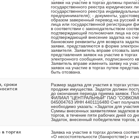
заявке на участие в торгах должны прилаг
государственного реестра юридических лиц
государственного реестра индивидуальны
предпринимателя); - документы, удостов
образом заверенный перевод на русский я
лица или государственной регистрации фи
в соответствии с законодательством соотв
подтверждающий полномочия лица на осущ
подтверждающий внесение задатка на счет
банковские реквизиты для возврата задат
заявке, представляются в форме электро
заявителя. Заявитель вправе отозвать заяв
представления заявок на участие в торга
электронного сообщения, подписанного к
Заявитель вправе изменить заявку на учас
заявок на участие в торгах путем предста
быть отозвана.
Размер задатка для участия в торгах уста
, сроки
продажи имущества. Задаток должен пост
носится
до окончания периода приема заявок. Пол
ФИЛИАЛ "ЦЕНТРАЛЬНЫЙ" ПАО "СОВКОМБАН
045004763 ИНН 4401116480 Счет получат
необходимо указать: «Задаток для участия
Суммы внесенных заявителями задатков в
торгов, в течение пяти рабочих дней со д
Задаток, внесенный победителем торгов, 
Заявка на участие в торгах должна соотве
 в торгах
«О несостоятельности (банкротстве)» и у