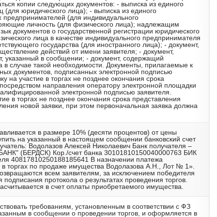
аться копии следующих документов: - выписка из единого
 (для юридического лица); - выписка из единого
х предпринимателей (для индивидуального
еряющие личность (для физического лица); надлежащим
зык документов о государственной регистрации юридического
зического лица в качестве индивидуального предпринимателя
етствующего государства (для иностранного лица); - документ,
ествление действий от имени заявителя; - документ,
, указанный в сообщении; - документ, содержащий
ка в случае такой необходимости. Документы, прилагаемые к
нных документов, подписанных электронной подписью
ку на участие в торгах не позднее окончания срока
х посредством направления оператору электронной площадки
валифицированной электронной подписью заявителя.
тие в торгах не позднее окончания срока представления
вления новой заявки, при этом первоначальная заявка должна
навливается в размере 10% (десяти процентов) от цены
упить на указанный в настоящем сообщении банковский счет
учатель: Водолазов Алексей Николаевич Банк получателя –
К" (БЕРДСК) Кор./счет банка 30101810150040000763 БИК
еля 40817810250188185641 В назначении платежа
 в торгах по продаже имущества Водолазова А.Н., Лот № 1».
озвращаются всем заявителям, за исключением победителя
ня подписания протокола о результатах проведения торгов.
засчитывается в счет оплаты приобретаемого имущества.
тствовать требованиям, установленным в соответствии с ФЗ
казанным в сообщении о проведении торгов, и оформляется в