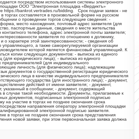
одается посредством использования системы электронного
 площадки ООО "Электронная площадка «Вердиктъ»
https://bankrot.vertrades.ru/bidding. Срок подачи заявок - не
 в торгах составляется в произвольной форме на русском
общении о проведении торгов следующие сведения: -
форма, место нахождения, почтовый адрес заявителя (для
ество, паспортные данные, сведения о месте жительства
р контактного телефона, адрес электронной почты заявителя;
аинтересованности заявителя по отношению к должнику,
 о характере этой заинтересованности; - сведения об
го управляющего, а также саморегулируемой организации
уководителем которой является финансовый управляющий. К
аться копии следующих документов: - выписка из единого
 (для юридического лица); - выписка из единого
х предпринимателей (для индивидуального
еряющие личность (для физического лица); надлежащим
зык документов о государственной регистрации юридического
зического лица в качестве индивидуального предпринимателя
етствующего государства (для иностранного лица); - документ,
ествление действий от имени заявителя; - документ,
, указанный в сообщении; - документ, содержащий
ка в случае такой необходимости. Документы, прилагаемые к
нных документов, подписанных электронной подписью
ку на участие в торгах не позднее окончания срока
х посредством направления оператору электронной площадки
валифицированной электронной подписью заявителя.
тие в торгах не позднее окончания срока представления
вления новой заявки, при этом первоначальная заявка должна