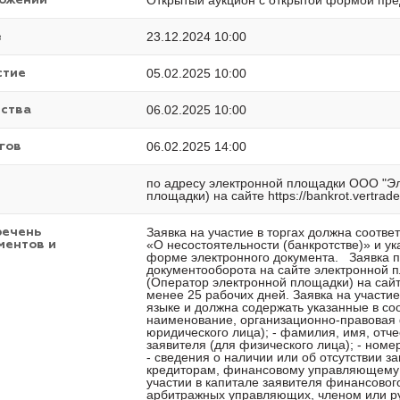
Открытый аукцион с открытой формой пре
ложений
23.12.2024 10:00
е
05.02.2025 10:00
стие
06.02.2025 10:00
ества
06.02.2025 14:00
гов
по адресу электронной площадки ООО "Э
площадки) на сайте https://bankrot.vertrade
Заявка на участие в торгах должна соотве
речень
«О несостоятельности (банкротстве)» и у
ментов и
форме электронного документа. Заявка п
документооборота на сайте электронной
(Оператор электронной площадки) на сайте 
менее 25 рабочих дней. Заявка на участие
языке и должна содержать указанные в со
наименование, организационно-правовая 
юридического лица); - фамилия, имя, отч
заявителя (для физического лица); - номе
- сведения о наличии или об отсутствии з
кредиторам, финансовому управляющему и
участии в капитале заявителя финансово
арбитражных управляющих, членом или р