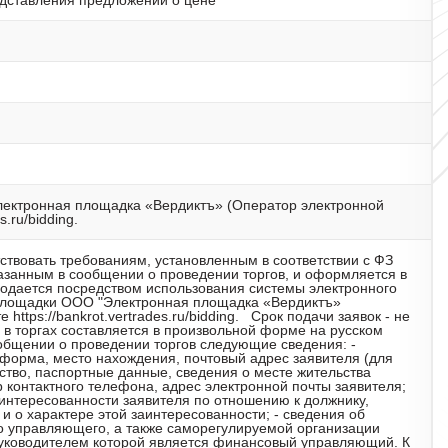
дставления предложений о цене
лектронная площадка «Вердиктъ» (Оператор электронной
s.ru/bidding.
тствовать требованиям, установленным в соответствии с ФЗ
казанным в сообщении о проведении торгов, и оформляется в
одается посредством использования системы электронного
 площадки ООО "Электронная площадка «Вердиктъ»
https://bankrot.vertrades.ru/bidding. Срок подачи заявок - не
 в торгах составляется в произвольной форме на русском
общении о проведении торгов следующие сведения: -
форма, место нахождения, почтовый адрес заявителя (для
ество, паспортные данные, сведения о месте жительства
р контактного телефона, адрес электронной почты заявителя;
аинтересованности заявителя по отношению к должнику,
 о характере этой заинтересованности; - сведения об
го управляющего, а также саморегулируемой организации
уководителем которой является финансовый управляющий. К