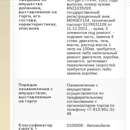
ХОНДА СТРИМ, 2001 года
Cведения об
выпуска, номер кузова
имуществе
RN11039269,
должника,
государственный
выставляемом на
регистрационный знак
торги, его
М045ЕУ154, технический
составе,
паспорт 61УК531108 от
характеристиках,
11.12.2021., - кузов, 5
описание
элементов под ремонт; -
ходовая часть, замена 4
стоек; двигатель, течь
масла, расход масла 1
литр на 100км, требуется
замена либо капитальный
ремонт двигателя; коробка,
пинается, затягивает
переключение скоростей,
требуется ремонт либо
замена коробки.
Ознакомление с
Порядок
имуществом
ознакомления с
осуществляется по
имуществом,
предварительному
выставляемым
согласованию с
на торги
организатором торгов по
телефону +7-913-951-31-
46
0106008 - Автомобили
Классификатор
ЕФРСБ *