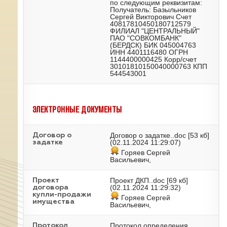
по следующим реквизитам:
Получатель: Базыльников
Сергей Викторович Счет
40817810450180712579
ФИЛИАЛ "ЦЕНТРАЛЬНЫЙ"
ПАО "СОВКОМБАНК"
(БЕРДСК) БИК 045004763
ИНН 4401116480 ОГРН
1144400000425 Корр/счет
30101810150040000763 КПП
544543001
ЭЛЕКТРОННЫЕ ДОКУМЕНТЫ
Договор о задатке..doc
[53 кб]
Договор о
(02.11.2024 11:29:07)
задатке
Горяев Сергей
Васильевич,
Проект ДКП..doc
[69 кб]
Проект
(02.11.2024 11:29:32)
договора
купли-продажи
Горяев Сергей
имущества
Васильевич,
Протокол определения
Протокол