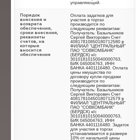
управляющий.
Оплата задатков для
Порядок
участия в торгах
внесения и
производится по
возврата
следующим реквизитам:
обеспечения,
Получатель: Базыльников
сроки внесения,
Сергей Викторович Счет
реквизиты
40817810850180712580 в
счетов, на
ФИЛИАЛ "ЦЕНТРАЛЬНЫЙ"
которые
ПАО "СОВКОМБАНК"
вносится
(БЕРДСК) к/с
обеспечение
30101810150040000763,
БИК 045004763, ИНН
БАНКА 4401116480. Оплата
цены имущества по
договору купли-продажи
производится по
следующим реквизитам:
Получатель: Базыльников
Сергей Викторович Счет
40817810450180712579 в
ФИЛИАЛ "ЦЕНТРАЛЬНЫЙ"
ПАО "СОВКОМБАНК"
(БЕРДСК) к/с
30101810150040000763,
БИК 045004763, ИНН
БАНКА 4401116480. Задаток
для участия в торгах
устанавливается в размере
10% от начальной цены