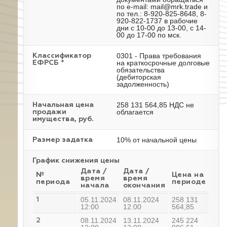
по e-mail: mail@mrk.trade и
по тел.: 8-920-825-8648, 8-
920-822-1737 в рабочие
дни с 10-00 до 13-00, с 14-
00 до 17-00 по мск.
0301 - Права требования
Классификатор
на краткосрочные долговые
ЕФРСБ *
обязательства
(дебиторская
задолженность)
258 131 564,85 НДС не
Начальная цена
облагается
продажи
имущества, руб.
10% от начальной цены
Размер задатка
График снижения цены
Дата /
Дата /
№
Цена на
время
время
периода
периоде
начала
окончания
05.11.2024
08.11.2024
258 131
1
12:00
12:00
564,85
08.11.2024
13.11.2024
245 224
2