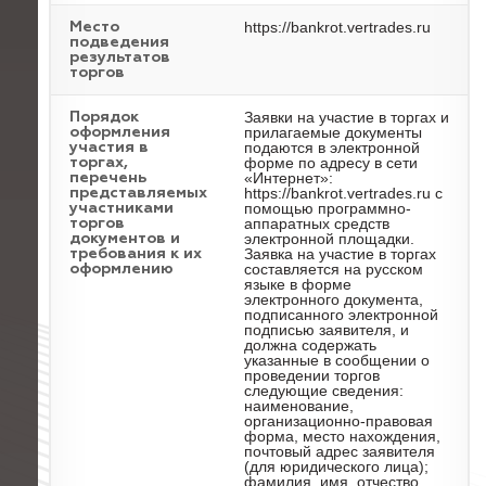
https://bankrot.vertrades.ru
Место
подведения
результатов
торгов
Заявки на участие в торгах и
Порядок
прилагаемые документы
оформления
подаются в электронной
участия в
форме по адресу в сети
торгах,
«Интернет»:
перечень
https://bankrot.vertrades.ru с
представляемых
помощью программно-
участниками
аппаратных средств
торгов
электронной площадки.
документов и
Заявка на участие в торгах
требования к их
составляется на русском
оформлению
языке в форме
электронного документа,
подписанного электронной
подписью заявителя, и
должна содержать
указанные в сообщении о
проведении торгов
следующие сведения:
наименование,
организационно-правовая
форма, место нахождения,
почтовый адрес заявителя
(для юридического лица);
фамилия, имя, отчество,