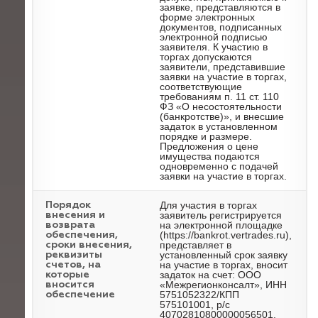
заявке, представляются в
форме электронных
документов, подписанных
электронной подписью
заявителя. К участию в
торгах допускаются
заявители, представившие
заявки на участие в торгах,
соответствующие
требованиям п. 11 ст. 110
ФЗ «О несостоятельности
(банкротстве)», и внесшие
задаток в установленном
порядке и размере.
Предложения о цене
имущества подаются
одновременно с подачей
заявки на участие в торгах.
Для участия в торгах
Порядок
заявитель регистрируется
внесения и
на электронной площадке
возврата
(https://bankrot.vertrades.ru),
обеспечения,
представляет в
сроки внесения,
установленный срок заявку
реквизиты
на участие в торгах, вносит
счетов, на
задаток на счет: ООО
которые
«Межрегионконсалт», ИНН
вносится
5751052322/КПП
обеспечение
575101001, р/с
40702810800000056501,