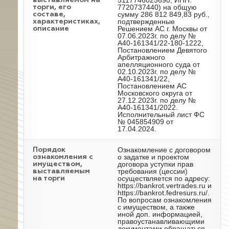
5117746025690, ИНН:
выставляемом на
7720737440) на общую
торги, его
сумму 286 812 849,83 руб.,
составе,
подтвержденные
характеристиках,
Решением АС г. Москвы от
описание
07.06.2023г. по делу №
А40-161341/22-180-1222,
Постановлением Девятого
Арбитражного
апелляционного суда от
02.10.2023г. по делу №
А40-161341/22,
Постановлением АС
Московского округа от
27.12.2023г. по делу №
А40-161341/2022.
Исполнительный лист ФС
№ 045854909 от
17.04.2024.
Ознакомление с договором
Порядок
о задатке и проектом
ознакомления с
договора уступки прав
имуществом,
требования (цессии)
выставляемым
осуществляется по адресу:
на торги
https://bankrot.vertrades.ru и
https://bankrot.fedresurs.ru/.
По вопросам ознакомления
с имуществом, а также
иной доп. информацией,
правоустанавливающими
документами обращаться