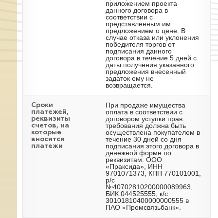
приложением проекта
данного договора в
соответствии с
представленным им
предложением о цене. В
случае отказа или уклонения
победителя торгов от
подписания данного
договора в течение 5 дней с
даты получения указанного
предложения внесенный
задаток ему не
возвращается.
При продаже имущества
Сроки
оплата в соответствии с
платежей,
договором уступки прав
реквизиты
требования должна быть
счетов, на
осуществлена покупателем в
которые
течение 30 дней со дня
вносятся
подписания этого договора в
платежи
денежной форме по
реквизитам: ООО
«Праксида», ИНН
9701071373, КПП 770101001,
р/с
№40702810200000089963,
БИК 044525555, к/с
30101810400000000555 в
ПАО «Промсвязьбанк».