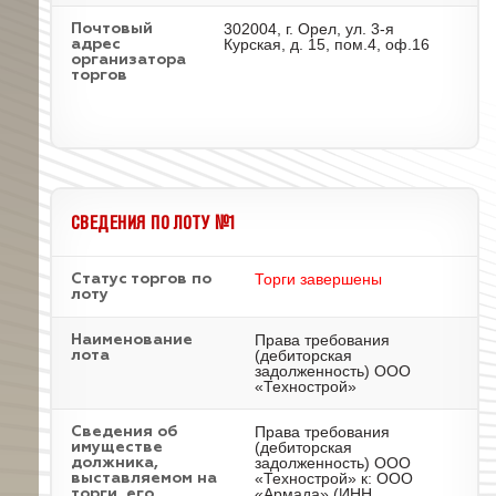
302004, г. Орел, ул. 3-я
Почтовый
Курская, д. 15, пом.4, оф.16
адрес
организатора
торгов
СВЕДЕНИЯ ПО ЛОТУ №1
Торги завершены
Статус торгов по
лоту
Права требования
Наименование
(дебиторская
лота
задолженность) ООО
«Технострой»
Права требования
Cведения об
(дебиторская
имуществе
задолженность) ООО
должника,
«Технострой» к: ООО
выставляемом на
«Армада» (ИНН
торги, его