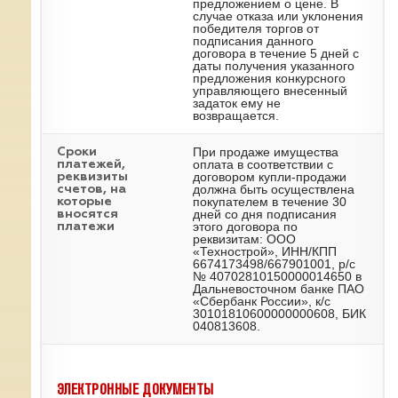
предложением о цене. В
случае отказа или уклонения
победителя торгов от
подписания данного
договора в течение 5 дней с
даты получения указанного
предложения конкурсного
управляющего внесенный
задаток ему не
возвращается.
При продаже имущества
Сроки
оплата в соответствии с
платежей,
договором купли-продажи
реквизиты
должна быть осуществлена
счетов, на
покупателем в течение 30
которые
дней со дня подписания
вносятся
этого договора по
платежи
реквизитам: ООО
«Технострой», ИНН/КПП
6674173498/667901001, р/с
№ 40702810150000014650 в
Дальневосточном банке ПАО
«Сбербанк России», к/с
30101810600000000608, БИК
040813608.
ЭЛЕКТРОННЫЕ ДОКУМЕНТЫ