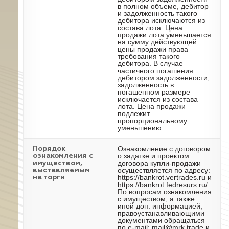
в полном объеме, дебитор
и задолженность такого
дебитора исключаются из
состава лота. Цена
продажи лота уменьшается
на сумму действующей
цены продажи права
требования такого
дебитора. В случае
частичного погашения
дебитором задолженности,
задолженность в
погашенном размере
исключается из состава
лота. Цена продажи
подлежит
пропорциональному
уменьшению.
Ознакомление с договором
Порядок
о задатке и проектом
ознакомления с
договора купли-продажи
имуществом,
осуществляется по адресу:
выставляемым
https://bankrot.vertrades.ru и
на торги
https://bankrot.fedresurs.ru/.
По вопросам ознакомления
с имуществом, а также
иной доп. информацией,
правоустанавливающими
документами обращаться
по e-mail: mail@mrk.trade и