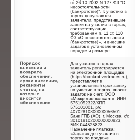
от 26.10.2002 N 127-ФЗ "О
несостоятельности
(банкротстве)". К участию в
торгах допускаются
заявители, представившие
заявки на участие в торгах,
соответствующие
требованиям п. 11 ст. 110
ФЗ «О несостоятельности
(банкротстве)», и внесшие
задаток в установленном
порядке и размере.
Для участия в торгах
Порядок
заявитель регистрируется
внесения и
на электронной площадке
возврата
(https://bankrot.vertrades.ru),
обеспечения,
представляет в
сроки внесения,
установленный срок заявку
реквизиты
на участие в торгах, вносит
счетов, на
задаток на счет: ООО
которые
«Межрегионконсалт», ИНН
вносится
5751052322/КПП
обеспечение
575101001, р/с
40702810800000056501,
Банк ГПБ (АО), г. Москва, к/с
30101810200000000823,
БИК 044525823.
Назначение платежа:
«Задаток для участия в
торгах по продаже