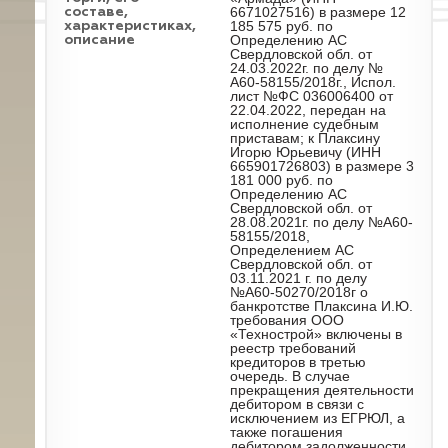
6671027516) в размере 12
составе,
185 575 руб. по
характеристиках,
Определению АС
описание
Свердловской обл. от
24.03.2022г. по делу №
А60-58155/2018г., Испол.
лист №ФС 036006400 от
22.04.2022, передан на
исполнение судебным
приставам; к Плаксину
Игорю Юрьевичу (ИНН
665901726803) в размере 3
181 000 руб. по
Определению АС
Свердловской обл. от
28.08.2021г. по делу №А60-
58155/2018,
Определением АС
Свердловской обл. от
03.11.2021 г. по делу
№А60-50270/2018г о
банкротстве Плаксина И.Ю.
требования ООО
«Технострой» включены в
реестр требований
кредиторов в третью
очередь. В случае
прекращения деятельности
дебитором в связи с
исключением из ЕГРЮЛ, а
также погашения
дебитором задолженности