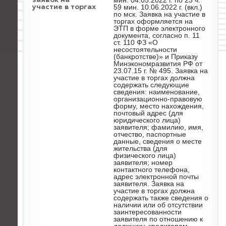
мин. 04.05.2022 г. по 23 ч.
заявок на
59 мин. 10.06.2022 г. (вкл.)
участие в торгах
по мск. Заявка на участие в
торгах оформляется на
ЭТП в форме электронного
документа, согласно п. 11
ст. 110 ФЗ «О
несостоятельности
(банкротстве)» и Приказу
Минэкономразвития РФ от
23.07.15 г. № 495. Заявка на
участие в торгах должна
содержать следующие
сведения: наименование,
организационно-правовую
форму, место нахождения,
почтовый адрес (для
юридического лица)
заявителя; фамилию, имя,
отчество, паспортные
данные, сведения о месте
жительства (для
физического лица)
заявителя; номер
контактного телефона,
адрес электронной почты
заявителя. Заявка на
участие в торгах должна
содержать также сведения о
наличии или об отсутствии
заинтересованности
заявителя по отношению к