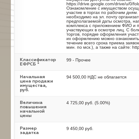
https://drive.google.com/drive/u/
Ознакомление с имуществом осуще
участие в торгах по рабочим дням
необходимо на эл. почту организат
предполагаемой даты осмотра, нап
комплекса с приложением ФИО и п
участвующих в осмотре лиц. С бо
торгов, порядке оформления участ
их оформлению можно ознакомиться
течение всего срока приема заявок
мин. по мск.), а также на сайте: http:
99 - Прочее
Классификатор
ЕФРСБ *
94 500,00 НДС не облагается
Начальная
цена продажи
имущества,
руб.
4 725,00 руб. (5.00%)
Величина
повышения
начальной
цены
9 450,00 руб.
Размер
задатка