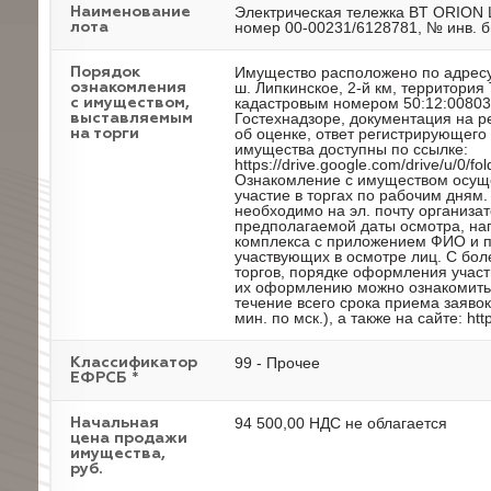
Электрическая тележка BT ORION 
Наименование
номер 00-00231/6128781, № инв. б
лота
Имущество расположено по адресу
Порядок
ш. Липкинское, 2-й км, территория
ознакомления
кадастровым номером 50:12:00803
с имуществом,
Гостехнадзоре, документация на р
выставляемым
об оценке, ответ регистрирующег
на торги
имущества доступны по ссылке:
https://drive.google.com/drive/u/
Ознакомление с имуществом осуще
участие в торгах по рабочим дням
необходимо на эл. почту организат
предполагаемой даты осмотра, нап
комплекса с приложением ФИО и п
участвующих в осмотре лиц. С бо
торгов, порядке оформления участ
их оформлению можно ознакомиться
течение всего срока приема заявок
мин. по мск.), а также на сайте: http:
99 - Прочее
Классификатор
ЕФРСБ *
94 500,00 НДС не облагается
Начальная
цена продажи
имущества,
руб.