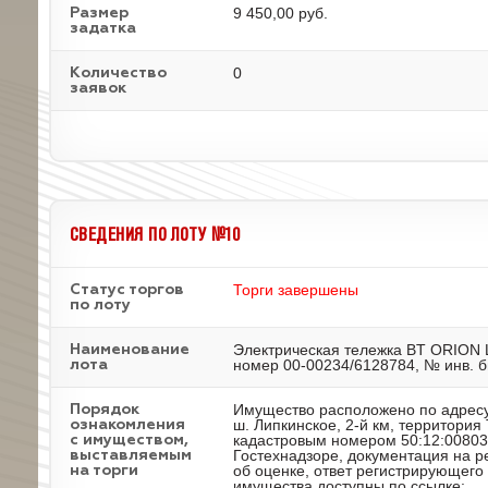
9 450,00 руб.
Размер
задатка
0
Количество
заявок
СВЕДЕНИЯ ПО ЛОТУ №10
Торги завершены
Статус торгов
по лоту
Электрическая тележка BT ORION 
Наименование
номер 00-00234/6128784, № инв. б
лота
Имущество расположено по адресу
Порядок
ш. Липкинское, 2-й км, территория
ознакомления
кадастровым номером 50:12:00803
с имуществом,
Гостехнадзоре, документация на р
выставляемым
об оценке, ответ регистрирующег
на торги
имущества доступны по ссылке: