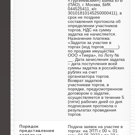
«Тургеневский») Банка ВТБ
(ПАО), г. Москва, БИК
044525411, к/с
30101810145250000411), в
срок не позднее
составления протокола об
определении участников
торгов, НДС на сумму
задатка не начисляется.
Назначение платежа:
«Задаток за участие в
торгах (код торгов______)
по продаже имущества
ООО «Тиера», по Лоту №
__. Дата зачисления задатка
– дата поступления всей
суммы задатка в российских
рублях на счет
организатора торгов.
Возврат задатков
участникам торгов, в
порядке, предусмотренном
договором о задатке,
осуществляется в течение 5
(пяти) рабочих дней со дня
подписания протокола о
результатах проведения
торгов.
Подача заявок на участие в
Порядок
торгах: на ЭТП с 00 ч. 01
представления