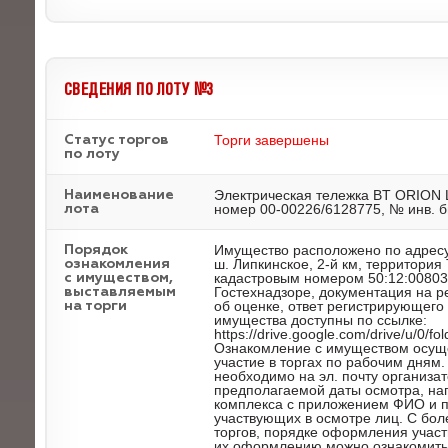
СВЕДЕНИЯ ПО ЛОТУ №3
Торги завершены
Статус торгов
по лоту
Электрическая тележка BT ORION 
Наименование
номер 00-00226/6128775, № инв. б
лота
Имущество расположено по адресу
Порядок
ш. Липкинское, 2-й км, территория
ознакомления
кадастровым номером 50:12:00803
с имуществом,
Гостехнадзоре, документация на р
выставляемым
об оценке, ответ регистрирующег
на торги
имущества доступны по ссылке:
https://drive.google.com/drive/u/
Ознакомление с имуществом осуще
участие в торгах по рабочим дням
необходимо на эл. почту организат
предполагаемой даты осмотра, нап
комплекса с приложением ФИО и п
участвующих в осмотре лиц. С бо
торгов, порядке оформления участ
их оформлению можно ознакомиться