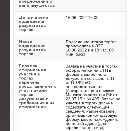
предложений о
цене имущества
16.06.2022 18:00
Дата и время
подведения
результатов
торгов
Подведение итогов торгов
Место
происходит на ЭТП
подведения
16.06.2022 г. в 18 час. 00
результатов
мин. (мск).
торгов
Заявка на участие в торгах
Порядок
оформляется на ЭТП в
оформления
форме электронного
участия в
документа согласно п. 11
торгах,
ст.110 ФЗ «О
перечень
несостоятельности
представляемых
(банкротстве)» и приказу
участниками
Минэкономразвития РФ от
торгов
23.07.15 г. № 495. Заявка на
документов и
участие в торгах должна
требования к их
содержать следующие
оформлению
сведения: наименование,
организационно-правовую
форму, место нахождения,
почтовый адрес (для
юридического лица)