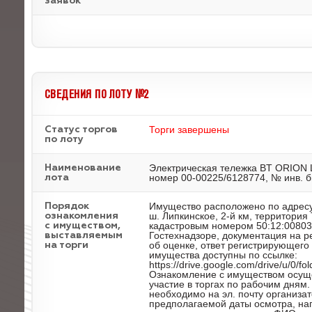
заявок
СВЕДЕНИЯ ПО ЛОТУ №2
Торги завершены
Статус торгов
по лоту
Электрическая тележка BT ORION 
Наименование
номер 00-00225/6128774, № инв. б
лота
Имущество расположено по адресу
Порядок
ш. Липкинское, 2-й км, территория
ознакомления
кадастровым номером 50:12:00803
с имуществом,
Гостехнадзоре, документация на р
выставляемым
об оценке, ответ регистрирующег
на торги
имущества доступны по ссылке:
https://drive.google.com/drive/u/
Ознакомление с имуществом осуще
участие в торгах по рабочим дням
необходимо на эл. почту организат
предполагаемой даты осмотра, нап