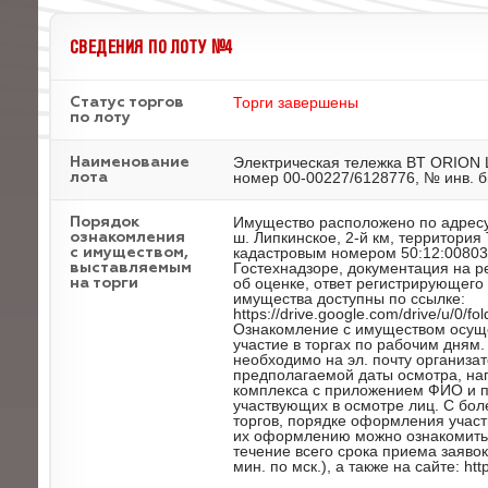
СВЕДЕНИЯ ПО ЛОТУ №4
Торги завершены
Статус торгов
по лоту
Электрическая тележка BT ORION 
Наименование
номер 00-00227/6128776, № инв. б
лота
Имущество расположено по адресу
Порядок
ш. Липкинское, 2-й км, территория
ознакомления
кадастровым номером 50:12:00803
с имуществом,
Гостехнадзоре, документация на р
выставляемым
об оценке, ответ регистрирующег
на торги
имущества доступны по ссылке:
https://drive.google.com/drive/u/
Ознакомление с имуществом осуще
участие в торгах по рабочим дням
необходимо на эл. почту организат
предполагаемой даты осмотра, нап
комплекса с приложением ФИО и п
участвующих в осмотре лиц. С бо
торгов, порядке оформления участ
их оформлению можно ознакомиться
течение всего срока приема заявок
мин. по мск.), а также на сайте: http: