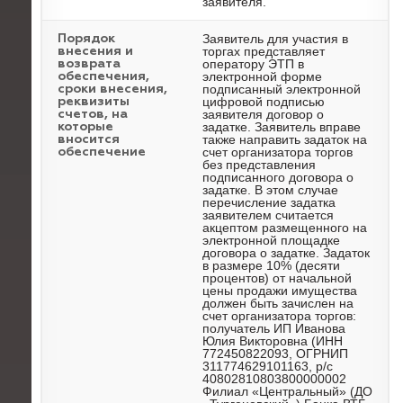
заявителя.
Заявитель для участия в
Порядок
торгах представляет
внесения и
оператору ЭТП в
возврата
электронной форме
обеспечения,
подписанный электронной
сроки внесения,
цифровой подписью
реквизиты
заявителя договор о
счетов, на
задатке. Заявитель вправе
которые
также направить задаток на
вносится
счет организатора торгов
обеспечение
без представления
подписанного договора о
задатке. В этом случае
перечисление задатка
заявителем считается
акцептом размещенного на
электронной площадке
договора о задатке. Задаток
в размере 10% (десяти
процентов) от начальной
цены продажи имущества
должен быть зачислен на
счет организатора торгов:
получатель ИП Иванова
Юлия Викторовна (ИНН
772450822093, ОГРНИП
311774629101163, р/с
40802810803800000002
Филиал «Центральный» (ДО