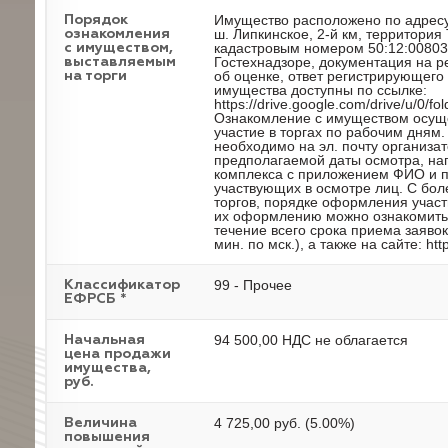
Имущество расположено по адресу
Порядок
ш. Липкинское, 2-й км, территория
ознакомления
кадастровым номером 50:12:00803
с имуществом,
Гостехнадзоре, документация на р
выставляемым
об оценке, ответ регистрирующег
на торги
имущества доступны по ссылке:
https://drive.google.com/drive/u/
Ознакомление с имуществом осуще
участие в торгах по рабочим дням
необходимо на эл. почту организат
предполагаемой даты осмотра, нап
комплекса с приложением ФИО и п
участвующих в осмотре лиц. С бо
торгов, порядке оформления участ
их оформлению можно ознакомиться
течение всего срока приема заявок
мин. по мск.), а также на сайте: http:
99 - Прочее
Классификатор
ЕФРСБ *
94 500,00 НДС не облагается
Начальная
цена продажи
имущества,
руб.
4 725,00 руб. (5.00%)
Величина
повышения