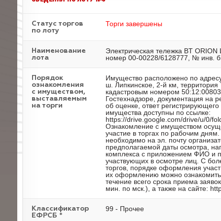
Торги завершены
Статус торгов
по лоту
Электрическая тележка BT ORION 
Наименование
номер 00-00228/6128777, № инв. б
лота
Имущество расположено по адресу
Порядок
ш. Липкинское, 2-й км, территория
ознакомления
кадастровым номером 50:12:00803
с имуществом,
Гостехнадзоре, документация на р
выставляемым
об оценке, ответ регистрирующег
на торги
имущества доступны по ссылке:
https://drive.google.com/drive/u/
Ознакомление с имуществом осуще
участие в торгах по рабочим дням
необходимо на эл. почту организат
предполагаемой даты осмотра, нап
комплекса с приложением ФИО и п
участвующих в осмотре лиц. С бо
торгов, порядке оформления участ
их оформлению можно ознакомиться
течение всего срока приема заявок
мин. по мск.), а также на сайте: http:
99 - Прочее
Классификатор
ЕФРСБ *