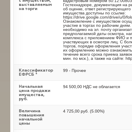
кадастровым номером 50:12:00803
с имуществом,
Гостехнадзоре, документация на р
выставляемым
об оценке, ответ регистрирующег
на торги
имущества доступны по ссылке:
https://drive.google.com/drive/u/
Ознакомление с имуществом осуще
участие в торгах по рабочим дням
необходимо на эл. почту организат
предполагаемой даты осмотра, нап
комплекса с приложением ФИО и п
участвующих в осмотре лиц. С бо
торгов, порядке оформления участ
их оформлению можно ознакомиться
течение всего срока приема заявок
мин. по мск.), а также на сайте: http:
99 - Прочее
Классификатор
ЕФРСБ *
94 500,00 НДС не облагается
Начальная
цена продажи
имущества,
руб.
4 725,00 руб. (5.00%)
Величина
повышения
начальной
цены