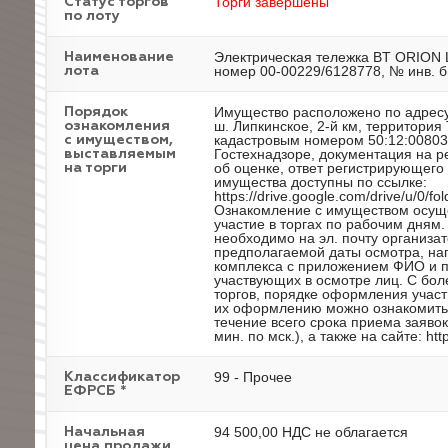
Торги завершены
Статус торгов
по лоту
Электрическая тележка BT ORION 
Наименование
номер 00-00229/6128778, № инв. б
лота
Имущество расположено по адресу
Порядок
ш. Липкинское, 2-й км, территория
ознакомления
кадастровым номером 50:12:00803
с имуществом,
Гостехнадзоре, документация на р
выставляемым
об оценке, ответ регистрирующег
на торги
имущества доступны по ссылке:
https://drive.google.com/drive/u/
Ознакомление с имуществом осуще
участие в торгах по рабочим дням
необходимо на эл. почту организат
предполагаемой даты осмотра, нап
комплекса с приложением ФИО и п
участвующих в осмотре лиц. С бо
торгов, порядке оформления участ
их оформлению можно ознакомиться
течение всего срока приема заявок
мин. по мск.), а также на сайте: http:
99 - Прочее
Классификатор
ЕФРСБ *
94 500,00 НДС не облагается
Начальная
цена продажи