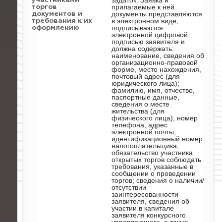
задаток. Заявка и
участниками
прилагаемые к ней
торгов
документы представляются
документов и
в электронном виде,
требования к их
подписываются
оформлению
электронной цифровой
подписью заявителя и
должна содержать:
наименование, сведения об
организационно-правовой
форме, место нахождения,
почтовый адрес (для
юридического лица);
фамилию, имя, отчество,
паспортные данные,
сведения о месте
жительства (для
физического лица); номер
телефона, адрес
электронной почты,
идентификационный номер
налогоплательщика;
обязательство участника
открытых торгов соблюдать
требования, указанные в
сообщении о проведении
торгов; сведения о наличии/
отсутствии
заинтересованности
заявителя, сведения об
участии в капитале
заявителя конкурсного