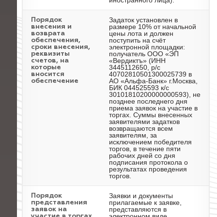
иностранного лица).
Задаток установлен в
Порядок
размере 10% от начальной
внесения и
цены лота и должен
возврата
поступить на счёт
обеспечения,
электронной площадки:
сроки внесения,
получатель ООО «ЭП
реквизиты
«Вердиктъ» (ИНН
счетов, на
3445112650, р/с
которые
40702810501300025739 в
вносится
АО «Альфа-Банк» г.Москва,
обеспечение
БИК 044525593 к/с
30101810200000000593), не
позднее последнего дня
приема заявок на участие в
торгах. Суммы внесенных
заявителями задатков
возвращаются всем
заявителям, за
исключением победителя
торгов, в течение пяти
рабочих дней со дня
подписания протокола о
результатах проведения
торгов.
Заявки и документы
Порядок
прилагаемые к заявке,
представления
представляются в
заявок на
электронном виде,
участие в торгах