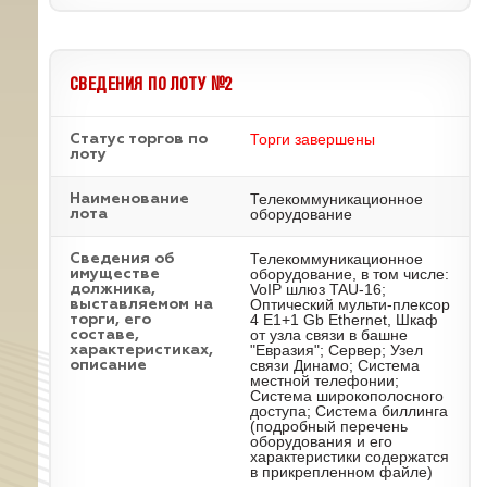
СВЕДЕНИЯ ПО ЛОТУ №2
Торги завершены
Статус торгов по
лоту
Телекоммуникационное
Наименование
оборудование
лота
Телекоммуникационное
Cведения об
оборудование, в том числе:
имуществе
VoIP шлюз TAU-16;
должника,
Оптический мульти-плексор
выставляемом на
4 Е1+1 Gb Ethernet, Шкаф
торги, его
от узла связи в башне
составе,
"Евразия"; Сервер; Узел
характеристиках,
связи Динамо; Система
описание
местной телефонии;
Система широкополосного
доступа; Система биллинга
(подробный перечень
оборудования и его
характеристики содержатся
в прикрепленном файле)