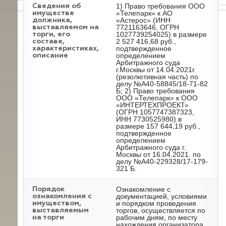
1) Право требования ООО
Cведения об
«Телепарк» к АО
имуществе
«Астерос» (ИНН
должника,
7721163646, ОГРН
выставляемом на
1027739254025) в размере
торги, его
2 527 416,68 руб.,
составе,
подтвержденное
характеристиках,
определением
описание
Арбитражного суда
г.Москвы от 14.04.2021г.
(резолютивная часть) по
делу №А40-58845/18-71-82
Б; 2) Право требования
ООО «Телепарк» к ООО
«ИНТЕРТЕХПРОЕКТ»
(ОГРН 1057747387323,
ИНН 7730525980) в
размере 157 644,19 руб.,
подтвержденное
определением
Арбитражного суда г.
Москвы от 16.04.2021. по
делу №А40-229328/17-179-
321 Б.
Ознакомление с
Порядок
документацией, условиями
ознакомления с
и порядком проведения
имуществом,
торгов, осуществляется по
выставляемым
рабочим дням, по месту
на торги
нахождения организатора