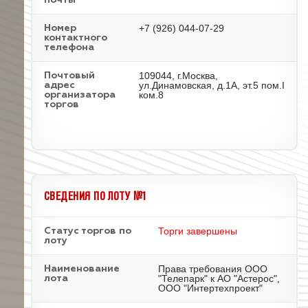
почты
+7 (926) 044-07-29
Номер
контактного
телефона
109044, г.Москва,
Почтовый
ул.Динамовская, д.1А, эт.5 пом.I
адрес
ком.8
организатора
торгов
СВЕДЕНИЯ ПО ЛОТУ №1
Торги завершены
Статус торгов по
лоту
Права требования ООО
Наименование
"Телепарк" к АО "Астерос",
лота
ООО "Интертехпроект"