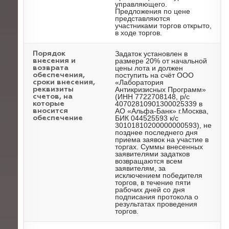
управляющего.
Предложения по цене
представляются
участниками торгов открыто,
в ходе торгов.
Задаток установлен в
Порядок
размере 20% от начальной
внесения и
цены лота и должен
возврата
поступить на счёт ООО
обеспечения,
«Лаборатория
сроки внесения,
Антикризисных Программ»
реквизиты
(ИНН 7722708148, р/с
счетов, на
40702810901300025339 в
которые
АО «Альфа-Банк» г.Москва,
вносится
БИК 044525593 к/с
обеспечение
30101810200000000593), не
позднее последнего дня
приема заявок на участие в
торгах. Суммы внесенных
заявителями задатков
возвращаются всем
заявителям, за
исключением победителя
торгов, в течение пяти
рабочих дней со дня
подписания протокола о
результатах проведения
торгов.