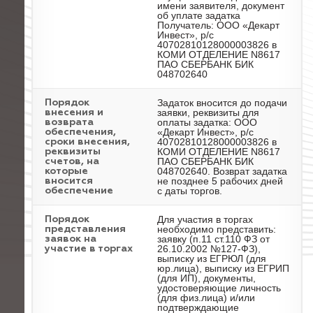
имени заявителя, документ
об уплате задатка
Получатель: ООО «Декарт
Инвест», р/с
40702810128000003826 в
КОМИ ОТДЕЛЕНИЕ N8617
ПАО СБЕРБАНК БИК
048702640
Задаток вносится до подачи
Порядок
заявки, реквизиты для
внесения и
оплаты задатка: ООО
возврата
«Декарт Инвест», р/с
обеспечения,
40702810128000003826 в
сроки внесения,
КОМИ ОТДЕЛЕНИЕ N8617
реквизиты
ПАО СБЕРБАНК БИК
счетов, на
048702640. Возврат задатка
которые
не позднее 5 рабочих дней
вносится
с даты торгов.
обеспечение
Для участия в торгах
Порядок
необходимо представить:
представления
заявку (п.11 ст.110 ФЗ от
заявок на
26.10.2002 №127-ФЗ),
участие в торгах
выписку из ЕГРЮЛ (для
юр.лица), выписку из ЕГРИП
(для ИП), документы,
удостоверяющие личность
(для физ.лица) и/или
подтверждающие