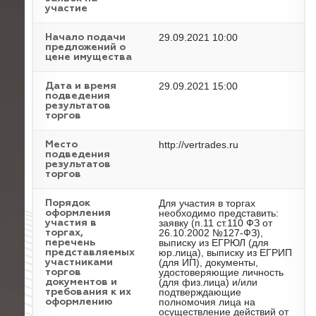
участие
29.09.2021 10:00
Начало подачи
предложений о
цене имущества
29.09.2021 15:00
Дата и время
подведения
результатов
торгов
http://vertrades.ru
Место
подведения
результатов
торгов
Для участия в торгах
Порядок
необходимо представить:
оформления
заявку (п.11 ст.110 ФЗ от
участия в
26.10.2002 №127-ФЗ),
торгах,
выписку из ЕГРЮЛ (для
перечень
юр.лица), выписку из ЕГРИП
представляемых
(для ИП), документы,
участниками
удостоверяющие личность
торгов
(для физ.лица) и/или
документов и
подтверждающие
требования к их
полномочия лица на
оформлению
осуществление действий от