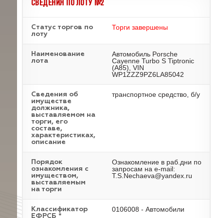
СВЕДЕНИЯ ПО ЛОТУ №2
Торги завершены
Статус торгов по
лоту
Автомобиль Porsche
Наименование
Cayenne Turbo S Tiptronic
лота
(A85), VIN
WP1ZZZ9PZ6LA85042
транспортное средство, б/у
Cведения об
имуществе
должника,
выставляемом на
торги, его
составе,
характеристиках,
описание
Ознакомление в раб.дни по
Порядок
запросам на e-mail:
ознакомления с
T.S.Nechaeva@yandex.ru
имуществом,
выставляемым
на торги
0106008 - Автомобили
Классификатор
ЕФРСБ *