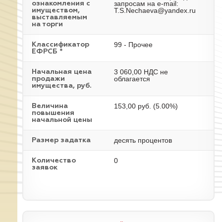
запросам на e-mail:
ознакомления с
T.S.Nechaeva@yandex.ru
имуществом,
выставляемым
на торги
99 - Прочее
Классификатор
ЕФРСБ *
3 060,00 НДС не
Начальная цена
облагается
продажи
имущества, руб.
153,00 руб. (5.00%)
Величина
повышения
начальной цены
десять процентов
Размер задатка
0
Количество
заявок