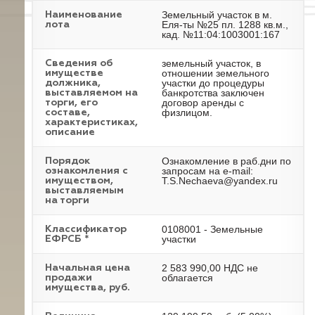
Земельный участок в м.
Наименование
Еля-ты №25 пл. 1288 кв.м.,
лота
кад. №11:04:1003001:167
земельный участок, в
Cведения об
отношении земельного
имуществе
участки до процедуры
должника,
банкротства заключен
выставляемом на
договор аренды с
торги, его
физлицом.
составе,
характеристиках,
описание
Ознакомление в раб.дни по
Порядок
запросам на e-mail:
ознакомления с
T.S.Nechaeva@yandex.ru
имуществом,
выставляемым
на торги
0108001 - Земельные
Классификатор
участки
ЕФРСБ *
2 583 990,00 НДС не
Начальная цена
облагается
продажи
имущества, руб.