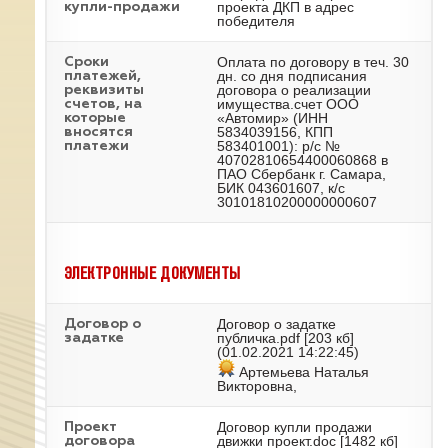
проекта ДКП в адрес
купли-продажи
победителя
Оплата по договору в теч. 30
Сроки
дн. со дня подписания
платежей,
договора о реализации
реквизиты
имущества.счет ООО
счетов, на
«Автомир» (ИНН
которые
5834039156, КПП
вносятся
583401001): р/с №
платежи
40702810654400060868 в
ПАО Сбербанк г. Самара,
БИК 043601607, к/с
30101810200000000607
ЭЛЕКТРОННЫЕ ДОКУМЕНТЫ
Договор о задатке
Договор о
публичка.pdf
[203 кб]
задатке
(01.02.2021 14:22:45)
Артемьева Наталья
Викторовна,
Договор купли продажи
Проект
движки проект.doc
[1482 кб]
договора