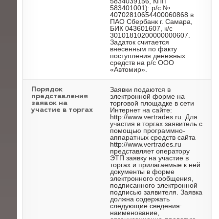
5834039156, КПП
583401001): р/с №
40702810654400060868 в
ПАО Сбербанк г. Самара,
БИК 043601607, к/с
30101810200000000607.
Задаток считается
внесенным по факту
поступления денежных
средств на р/с ООО
«Автомир».
Заявки подаются в
Порядок
электронной форме на
представления
торговой площадке в сети
заявок на
Интернет на сайте:
участие в торгах
http://www.vertrades.ru. Для
участия в торгах заявитель с
помощью программно-
аппаратных средств сайта
http://www.vertrades.ru
представляет оператору
ЭТП заявку на участие в
торгах и прилагаемые к ней
документы в форме
электронного сообщения,
подписанного электронной
подписью заявителя. Заявка
должна содержать
следующие сведения:
наименование,