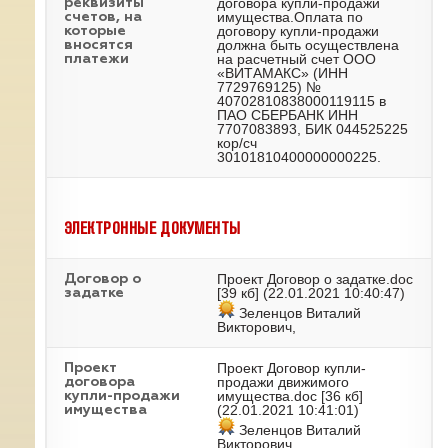
договора купли-продажи
реквизиты
имущества.Оплата по
счетов, на
договору купли-продажи
которые
должна быть осуществлена
вносятся
на расчетный счет ООО
платежи
«ВИТАМАКС» (ИНН
7729769125) №
40702810838000119115 в
ПАО СБЕРБАНК ИНН
7707083893, БИК 044525225
кор/сч
30101810400000000225.
ЭЛЕКТРОННЫЕ ДОКУМЕНТЫ
Проект Договор о задатке.doc
Договор о
[39 кб] (22.01.2021 10:40:47)
задатке
Зеленцов Виталий
Викторович,
Проект Договор купли-
Проект
продажи движимого
договора
имущества.doc
[36 кб]
купли-продажи
(22.01.2021 10:41:01)
имущества
Зеленцов Виталий
Викторович,