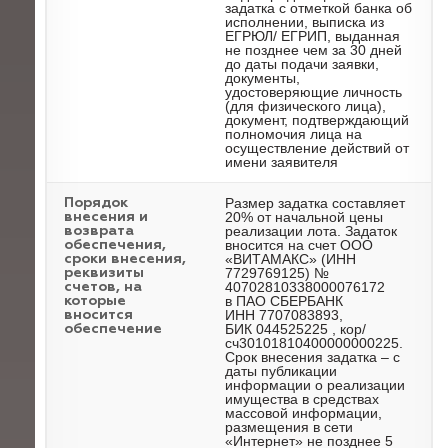
задатка с отметкой банка об
исполнении, выписка из
ЕГРЮЛ/ ЕГРИП, выданная
не позднее чем за 30 дней
до даты подачи заявки,
документы,
удостоверяющие личность
(для физического лица),
документ, подтверждающий
полномочия лица на
осуществление действий от
имени заявителя
Размер задатка составляет
Порядок
20% от начальной цены
внесения и
реализации лота. Задаток
возврата
вносится на счет ООО
обеспечения,
«ВИТАМАКС» (ИНН
сроки внесения,
7729769125) №
реквизиты
40702810338000076172
счетов, на
в ПАО СБЕРБАНК
которые
ИНН 7707083893,
вносится
БИК 044525225 , кор/
обеспечение
сч30101810400000000225.
Срок внесения задатка – с
даты публикации
информации о реализации
имущества в средствах
массовой информации,
размещения в сети
«Интернет» не позднее 5