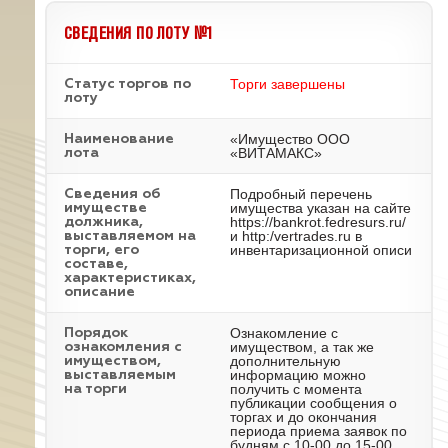
СВЕДЕНИЯ ПО ЛОТУ №1
Торги завершены
Статус торгов по
лоту
«Имущество ООО
Наименование
«ВИТАМАКС»
лота
Подробный перечень
Cведения об
имущества указан на сайте
имуществе
https://bankrot.fedresurs.ru/
должника,
и http:/vertrades.ru в
выставляемом на
инвентаризационной описи
торги, его
составе,
характеристиках,
описание
Ознакомление с
Порядок
имуществом, а так же
ознакомления с
дополнительную
имуществом,
информацию можно
выставляемым
получить с момента
на торги
публикации сообщения о
торгах и до окончания
периода приема заявок по
будням с 10-00 до 15-00,