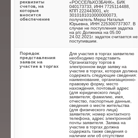
«РОССЕЛЬХОЗБАНК», БИК
реквизиты
040173733, ИНН 7725114488,
счетов, на
КПП 222443001, к/с
которые
3010181010000000073,
вносится
получатель Мерш Наталья
обеспечение
Юрьевна, ИНН 225300737307. В
случае не поступления задатка
на р/с Должника на 05.00
24.02.2021г. задаток считается не
поступившим.
Для участия в торгах заявителю
Порядок
необходимо представить
представления
Организатору торгов в
заявок на
электронном виде заявку на
участие в торгах
участие в торгах, которая должна
содержать следующие сведения:
наименование, организационно-
правовую форму, место
нахождения, почтовый адрес
(для юридического лица)
заявителя; фамилию, имя,
отчество, паспортные данные,
сведения о месте жительства
(для физического лица)
заявителя; номер контактного
телефона, адрес электронной
почты заявителя. Заявка на
участие в торгах должна
содержать также сведения о
наличии или об отсутствии