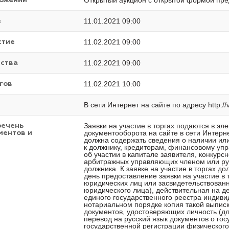
Открытый аукцион с открытой формой пре
ложений
11.01.2021 09:00
е
11.02.2021 09:00
стие
11.02.2021 09:00
ества
11.02.2021 10:00
гов
В сети Интернет на сайте по адресу http://v
Заявки на участие в торгах подаются в э
речень
документооборота на сайте в сети Интернет 
ментов и
должна содержать сведения о наличии или
к должнику, кредиторам, финансовому уп
об участии в капитале заявителя, конкур
арбитражных управляющих членом или ру
должника. К заявке на участие в торгах 
день предоставление заявки на участие в 
юридических лиц или засвидетельствованн
юридического лица), действительная на де
единого государственного реестра индив
нотариальном порядке копия такой выпис
документов, удостоверяющих личность (д
перевод на русский язык документов о го
государственной регистрации физического