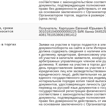
соответствии с законодательством соответ
документы, подтверждающие полномочия 
право без доверенности действовать от им
на основании заключенного с Организаторо
Организатором торгов, задаток в размере
(цена лота)
Получатель: Карпушин Евгений Юрьевич Б
, сроки
30101810400000000225 БИК банка 04452
носится
40817810538061981412
Заявки на участие в торгах подаются в э
 в торгах
документооборота на сайте в сети Интернет 
должна содержать сведения о наличии или
к должнику, кредиторам, финансовому уп
об участии в капитале заявителя, конкур
арбитражных управляющих членом или ру
должника. К заявке на участие в торгах 
день предоставление заявки на участие в 
юридических лиц или засвидетельствованн
юридического лица), действительная на де
единого государственного реестра индив
нотариальном порядке копия такой выпис
документов, удостоверяющих личность (д
перевод на русский язык документов о го
государственной регистрации физического
соответствии с законодательством соответ
документы, подтверждающие полномочия 
право без доверенности действовать от им
на основании заключенного с Организаторо