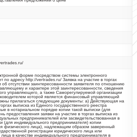
дставления предложений о цене
ertrades.ru/
лектронной форме посредством системы электронного
по адресу http://vertrades.ru/ Заявка на участие в торгах
 об отсутствии заинтересованности заявителя по отношению
равляющему и характере этой заинтересованности, сведения
сного управляющего, а также Саморегулируемой организации
ководителем которой является финансовый управляющий
должны прилагаться следующие документы: а) Действующая на
торгах выписка из Единого государственного реестра
ые в нотариальном порядке копии такой выписки (для
нь предоставления заявки на участие в торгах выписка из
идуальных предпринимателей или засвидетельствованная в
ки (для индивидуального предпринимателя) копии
ля физического лица), надлежащим образом заверенный
сударственной регистрации юридического лица или
 лица в качестве индивидуального предпринимателя в