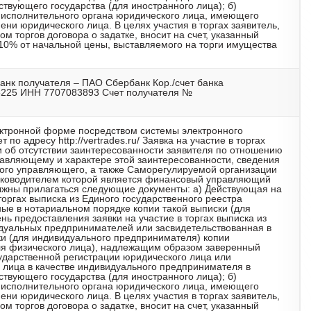
ствующего государства (для иностранного лица); б)
исполнительного органа юридического лица, имеющего
ени юридического лица. В целях участия в торгах заявитель,
м торгов договора о задатке, вносит на счет, указанный
 10% от начальной цены, выставляемого на торги имущества
анк получателя – ПАО Сбербанк Кор./счет банка
5225 ИНН 7707083893 Счет получателя №
лектронной форме посредством системы электронного
по адресу http://vertrades.ru/ Заявка на участие в торгах
 об отсутствии заинтересованности заявителя по отношению
равляющему и характере этой заинтересованности, сведения
сного управляющего, а также Саморегулируемой организации
ководителем которой является финансовый управляющий
должны прилагаться следующие документы: а) Действующая на
торгах выписка из Единого государственного реестра
ые в нотариальном порядке копии такой выписки (для
нь предоставления заявки на участие в торгах выписка из
идуальных предпринимателей или засвидетельствованная в
ки (для индивидуального предпринимателя) копии
ля физического лица), надлежащим образом заверенный
сударственной регистрации юридического лица или
 лица в качестве индивидуального предпринимателя в
ствующего государства (для иностранного лица); б)
исполнительного органа юридического лица, имеющего
ени юридического лица. В целях участия в торгах заявитель,
м торгов договора о задатке, вносит на счет, указанный