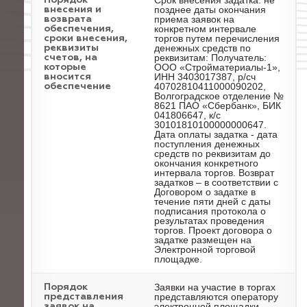
Срок внесения задатка: не
Порядок
позднее даты окончания
внесения и
приема заявок на
возврата
конкретном интервале
обеспечения,
торгов путем перечисления
сроки внесения,
денежных средств по
реквизиты
реквизитам: Получатель:
счетов, на
ООО «Стройматериалы-1»,
которые
ИНН 3403017387, р/сч
вносится
40702810411000090202,
обеспечение
Волгоградское отделение №
8621 ПАО «Сбербанк», БИК
041806647, к/с
30101810100000000647.
Дата оплаты задатка - дата
поступления денежных
средств по реквизитам до
окончания конкретного
интервала торгов. Возврат
задатков – в соответствии с
Договором о задатке в
течение пяти дней с даты
подписания протокола о
результатах проведения
торгов. Проект договора о
задатке размещен на
Электронной торговой
площадке.
Заявки на участие в торгах
Порядок
представляются оператору
представления
электронной площадки
заявок на