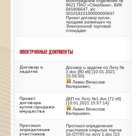
Волгоградское отделение №
8621 ПАО «Сбербанк», БИК
041806647, к/с
30101810100000000647
Проект договор купли-
продажи размещен на
Электронной торговой
площадке
ЭЛЕКТРОННЫЕ ДОКУМЕНТЫ
Договор о задатке по Лоту №
Договор о
1.doc
[80 кб] (10.01.2021
задатке
15:56:50)
Левин Вячеслав
Валерьевич,
ДКП по Лоту №1.doc
[72 кб]
Проект
(10.01.2021 15:57:14)
договора
купли-продажи
Левин Вячеслав
имущества
Валерьевич,
Протокол определения
Протокол
участников открытых торгов
определения
16-ОТПП по лоту 1.doc
[13
участников