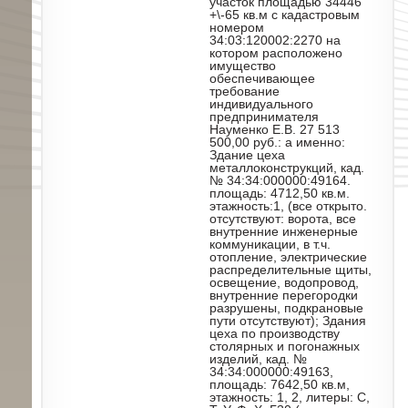
участок площадью 34446
+\-65 кв.м с кадастровым
номером
34:03:120002:2270 на
котором расположено
имущество
обеспечивающее
требование
индивидуального
предпринимателя
Науменко Е.В. 27 513
500,00 руб.: а именно:
Здание цеха
металлоконструкций, кад.
№ 34:34:000000:49164.
площадь: 4712,50 кв.м.
этажность:1, (все открыто.
отсутствуют: ворота, все
внутренние инженерные
коммуникации, в т.ч.
отопление, электрические
распределительные щиты,
освещение, водопровод,
внутренние перегородки
разрушены, подкрановые
пути отсутствуют); Здания
цеха по производству
столярных и погонажных
изделий, кад. №
34:34:000000:49163,
площадь: 7642,50 кв.м,
этажность: 1, 2, литеры: С,