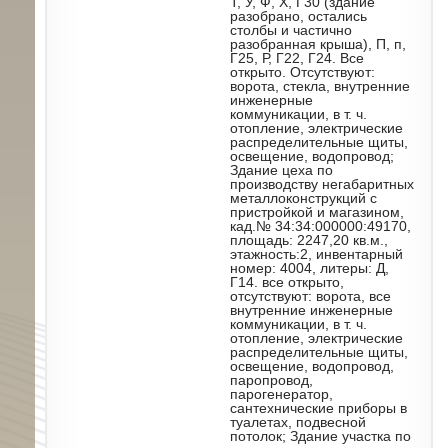
Т, У, Ф, Х, Г30 (здание
разобрано, остались
столбы и частично
разобранная крыша), П, п,
Г25, Р, Г22, Г24. Все
открыто. Отсутствуют:
ворота, стекла, внутренние
инженерные
коммуникации, в т. ч.
отопление, электрические
распределительные щиты,
освещение, водопровод;
Здание цеха по
производству негабаритных
металлоконструкций с
пристройкой и магазином,
кад.№ 34:34:000000:49170,
площадь: 2247,20 кв.м.,
этажность:2, инвентарный
номер: 4004, литеры: Д,
Г14. все открыто,
отсутствуют: ворота, все
внутренние инженерные
коммуникации, в т. ч.
отопление, электрические
распределительные щиты,
освещение, водопровод,
паропровод,
парогенератор,
сантехнические приборы в
туалетах, подвесной
потолок; Здание участка по