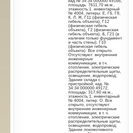
кад.№ 34:34:000000:49166,
площадь: 7611,70 кв.м.,
этажность:1. инвентарный
№ 4004, литеры: Е, Г6, Г8,
К, Л, Ж, Г11 (физическая
гибель объекта), Г12
(физическая гибель
объекта), Г2 (физическая
гибель объекта), &, Г21 (в
наличии только фундамент
и часть стены), Г10
(физическая гибель
объекта). Все открыто.
Отсутствуют: внутренние
инженерные
коммуникации, в т.ч.
отопление, электрические
распределительные щиты,
освещение, водопровод;
Здание склада с
пристройкой, кад. №
34:34:000000:49172,
площадь: 317,60 кв.м.,
этажность:1, инвентарный
№ 4004, литер: О. Все
открыто, отсутствуют:
внутренние инженерные
коммуникации, в т. ч.
отопление, электрические
распределительные щиты,
освещение, водопровод;
Здание локомотивного