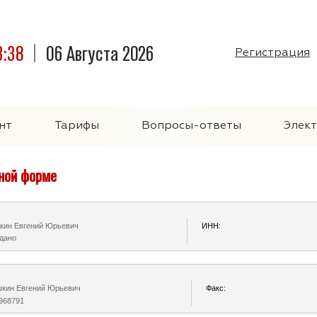
3:38
06 Августа 2026
Регистрация
нт
Тарифы
Вопросы-ответы
Элек
нной форме
кин Евгений Юрьевич
ИНН:
дано
кин Евгений Юрьевич
Факс:
968791