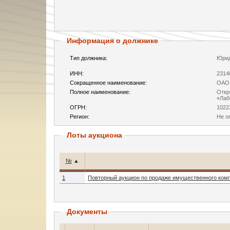
Информация о должнике
Тип должника:
Юрид
ИНН:
2314
Сокращенное наименование:
ОАО 
Полное наименование:
Откр
«Лаб
ОГРН:
1022
Регион:
Не о
Лоты аукциона
№
▲
1
Повторный аукцион по продаже имущественного ком
Документы