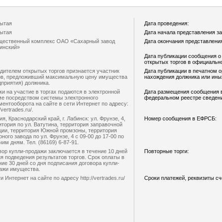
ытая
Дата проведения:
ытая
Дата начала представления за
ественный комплекс ОАО «Сахарный завод
Дата окончания представления
инский»
Дата публикации сообщения о
открытых торгов в официальн
дителем открытых торгов признается участник
Дата публикации в печатном о
ов, предложивший максимальную цену имущества
нахождения должника или ин
дприятия) должника.
ки на участие в торгах подаются в электронной
Дата размещения сообщения 
е посредством системы электронного
федеральном реестре сведени
ментооборота на сайте в сети Интернет по адресу:
//vertrades.ru/.
я, Краснодарский край, г. Лабинск: ул. Фрунзе, 4,
Номер сообщения в ЕФРСБ:
итория по ул. Ватутина, территория заправочной
ции, территория Южной промзоны, территория
рного завода по ул. Фрунзе, 4 с 09-00 до 17-00 по
чим дням. Тел. (86169) 6-87-91.
вор купли-продажи заключается в течение 10 дней
Повторные торги:
ня подведения результатов торгов. Срок оплаты в
ние 30 дней со дня подписания договора купли-
ажи имущества.
и Интернет на сайте по адресу http://vertrades.ru/
Сроки платежей, реквизиты сч