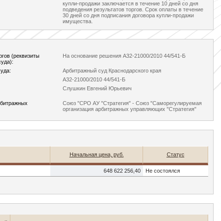
купли-продажи заключается в течение 10 дней со дня
подведения результатов торгов. Срок оплаты в течение
30 дней со дня подписания договора купли-продажи
имущества.
ргов (реквизиты
На основание решения А32-21000/2010 44/541-Б
уда):
уда:
Арбитражный суд Краснодарского края
А32-21000/2010 44/541-Б
Слушкин Евгений Юрьевич
рбитражных
Союз "СРО АУ "Стратегия" - Союз "Саморегулируемая
организация арбитражных управляющих "Стратегия"
Начальная цена, руб.
Статус
648 622 256,40
Не состоялся