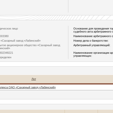
ическое лицо
Основание для проведения то
судебного акта арбитражного с
003380
Наименование арбитражного с
«Сахарный завод «Лабинский»
Номер дела о банкротстве:
ытое акционерное общество «Сахарный завод
Арбитражный управляющий:
инский»
302348221
Наименование организации а
управляющих:
пределен
Лот
плекса ОАО «Сахарный завод «Лабинский»