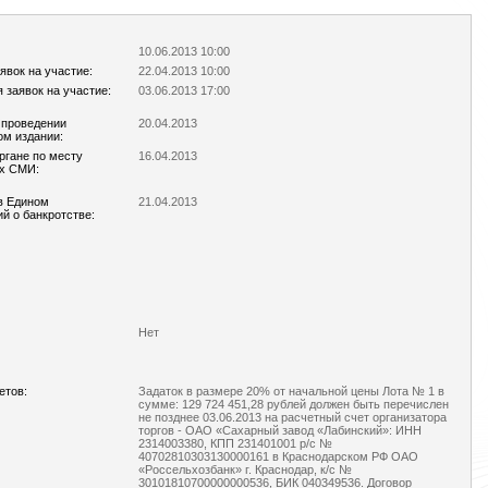
10.06.2013 10:00
явок на участие:
22.04.2013 10:00
 заявок на участие:
03.06.2013 17:00
 проведении
20.04.2013
ом издании:
ргане по месту
16.04.2013
ых СМИ:
в Едином
21.04.2013
й о банкротстве:
Нет
етов:
Задаток в размере 20% от начальной цены Лота № 1 в
сумме: 129 724 451,28 рублей должен быть перечислен
не позднее 03.06.2013 на расчетный счет организатора
торгов - ОАО «Сахарный завод «Лабинский»: ИНН
2314003380, КПП 231401001 р/с №
40702810303130000161 в Краснодарском РФ ОАО
«Россельхозбанк» г. Краснодар, к/с №
30101810700000000536, БИК 040349536. Договор