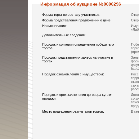
Информация об аукционе №0000296
Форма торга по составу участников:
Откр
Форма представления предложений о цене:
Откр
Наименование:
Имущ
«Лаб
Дополнительные сведения:
Порядок и критерии определения победителя
Побе
торгов:
торг
(пре
Порядок представления заявок на участие в
Заяв
торгах:
форм
доку
http:
Порядок ознакомления с имуществом:
Росси
терр
стан
саха
рабо
Порядок и срок заключения договора купли-
Дого
продажи:
со д
тече
прод
Место подведения результатов торгов:
В сет