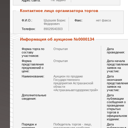
Не задано
Адрес сайта:
Контактное лицо организатора торгов
Ф.И.О.:
Шуршев Борис
Факс:
нет факса
Федорович
Телефон:
89029540303
Информация об аукционе №0000134
Форма торга по
Открытая
Дата
составу
проведения:
участников:
Форма
Открытая
Дата начала
представления
представлени
предложений о
заявок на
цене:
участие:
Наименование:
Аукцион по продаже
Дата
Государственного
окончания
предприятия Астраханской
представлени
области
заявок на
«Астраханьавтодорремстрой»
участие:
Дополнительные
Дата
сведения:
публикации
сообщения о
проведении
открытых
торгов в
официальном
издании:
Порядок и
Победитель торгов - лицо,
Дата
критерии
предложившее наиболее
публикации в