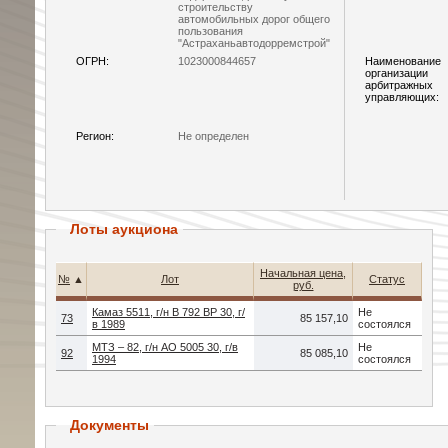
строительству
автомобильных дорог общего
пользования
"Астраханьавтодорремстрой"
ОГРН:
1023000844657
Наименование
организации
арбитражных
управляющих:
Регион:
Не определен
Лоты аукциона
Начальная цена,
№
▲
Лот
Статус
руб.
Камаз 5511, г/н В 792 ВР 30, г/
Не
73
85 157,10
в 1989
состоялся
МТЗ – 82, г/н АО 5005 30, г/в
Не
92
85 085,10
1994
состоялся
Документы