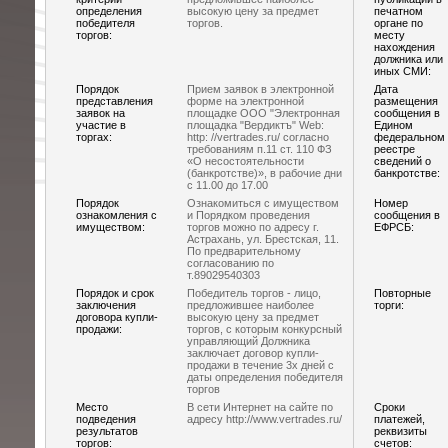
определения
высокую цену за предмет
печатном
победителя
торгов.
органе по
торгов:
месту
нахождения
должника или
иных СМИ:
Порядок
Прием заявок в электронной
Дата
представления
форме на электронной
размещения
заявок на
площадке ООО "Электронная
сообщения в
участие в
площадка "Вердиктъ" Web:
Едином
торгах:
http: //vertrades.ru/ согласно
федеральном
требованиям п.11 ст. 110 ФЗ
реестре
«О несостоятельности
сведений о
(банкротстве)», в рабочие дни
банкротстве:
с 11.00 до 17.00
Порядок
Ознакомиться с имуществом
Номер
ознакомления с
и Порядком проведения
сообщения в
имуществом:
торгов можно по адресу г.
ЕФРСБ:
Астрахань, ул. Брестская, 11.
По предварительному
согласованию по
т.89029540303
Порядок и срок
Победитель торгов - лицо,
Повторные
заключения
предложившее наиболее
торги:
договора купли-
высокую цену за предмет
продажи:
торгов, с которым конкурсный
управляющий Должника
заключает договор купли-
продажи в течение 3х дней с
даты определения победителя
торгов
Место
В сети Интернет на сайте по
Сроки
подведения
адресу http://www.vertrades.ru/
платежей,
результатов
реквизиты
торгов:
счетов: