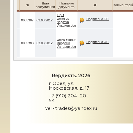
Дата
Название
№
ЭП
Комментари
поступления
документа
Пр-т
договор
Подписано ЭП
0005387
03.08.2012
задатка
Аукцион.doc
дог-р купли-
Подписано ЭП
0005388
03.08.2012
продажи
Автодор.doc
Вердиктъ. 2026
г. Орел, ул.
Московская, д. 17
+7 (910) 204-20-
54
ver-trades@yandex.ru