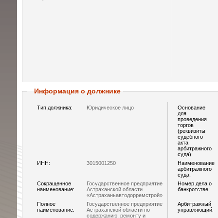
Информация о должнике
Тип должника:
Юридическое лицо
Основание
для
проведения
торгов
(реквизиты
судебного
акта
арбитражного
суда):
ИНН:
3015001250
Наименование
арбитражного
суда:
Сокращенное
Государственное предприятие
Номер дела о
наименование:
Астраханской области
банкротстве:
«Астраханьавтодорремстрой»
Полное
Государственное предприятие
Арбитражный
наименование:
Астраханской области по
управляющий:
содержанию, ремонту и