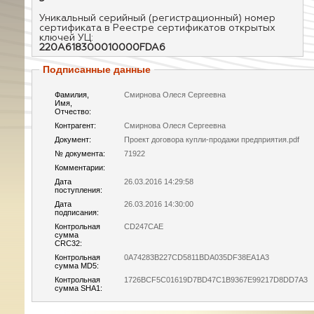
Уникальный серийный (регистрационный) номер
сертификата в Реестре сертификатов открытых
ключей УЦ:
220A618300010000FDA6
Подписанные данные
Фамилия,
Смирнова Олеся Сергеевна
Имя,
Отчество:
Контрагент:
Смирнова Олеся Сергеевна
Документ:
Проект договора купли-продажи предприятия.pdf
№ документа:
71922
Комментарии:
Дата
26.03.2016 14:29:58
поступления:
Дата
26.03.2016 14:30:00
подписания:
Контрольная
CD247CAE
сумма
CRC32:
Контрольная
0A74283B227CD5811BDA035DF38EA1A3
сумма MD5:
Контрольная
1726BCF5C01619D7BD47C1B9367E99217D8DD7A3
сумма SHA1: