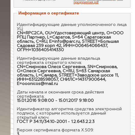
предприятия.pdf
Информация о сертификате
Идентифицирующие данные уполномоченного лица
УЦ:
CN=RPC2CA, OU=Удостоверяющий центр, O=ООО
РПЦ Партнер, L=Саратов, S=64 Саратовская
область, C=RU, E=info@parc.ru, STREET=Большая
Садовая 239 корп 42, ИНН=006454066437,
ОГРН=1036405414330
Идентифицирующие данные владельца
сертификата открытого ключа:
CN=Смирнова Олеся Сергеевна, SN=Смирнова,
G=Олеся Сергеевна, C=RU, S=63 Самарская
область, L=Самара, STREET=Заводское шоссе 11,
ИНН=631228598057, СНИЛС=14317900644,
E=ooonicos@mail.ru
Даты начала и окончания срока действия
сертификата:
15.01.2016 9:08:00 - 15.01.2017 9:18:00
Идентификатор алгоритма средства электронной
подписи, с которыми используется данный
открытый ключ:
ГОСТ Р 34.11/34.10-2001 - 1.2.643.2.2.3
Версия сертификата формата X.509:
3