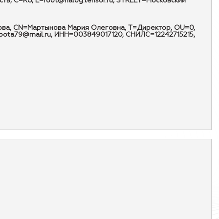
, C=RU, E=root@nalog.tensor.ru, STREET=Московский
ынова, CN=Мартынова Мария Олеговна, T=Директор, OU=0,
abota79@mail.ru, ИНН=003849017120, СНИЛС=12242715215,