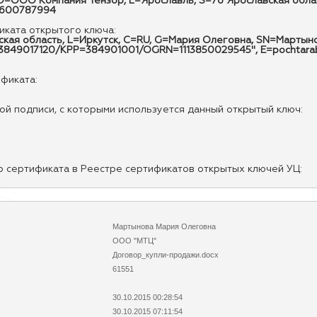
ОО Компания Тензор, L=Ярославль, S=76 Ярославская область
7600787994
ката открытого ключа:
утская область, L=Иркутск, C=RU, G=Мария Олеговна, SN=Март
INN=3849017120/KPP=384901001/OGRN=1113850029545", E=pochtar
ификата:
й подписи, с которыми используется данный открытый ключ:
р сертификата в Реестре сертификатов открытых ключей УЦ:
Мартынова Мария Олеговна
ООО "МТЦ"
Договор_купли-продажи.docx
61551
30.10.2015 00:28:54
30.10.2015 07:11:54