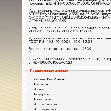
CN=TENSORCA3, OU=Удостоверяющий центр, O=О
проспект д.12, ИНН=007605016030, ОГРН=102
Идентифицирующие данные владельца сертифи
STREET="ул.Поленова, д.35Б, оф.5", S=38 Ирк
O="ООО ""МТЦ""", OID.1.2.840.113549.1.9.2="
ОГРН=1113850029545
Даты начала и окончания срока действия серт
21.10.2015 9:27:00 - 21.10.2016 9:37:00
Идентификатор алгоритма средства электронно
ГОСТ Р 34.11/34.10-2001 - 1.2.643.2.2.3
Версия сертификата формата X.509:
3
Уникальный серийный (регистрационный) номе
3F4B71860001002ACC23
Подписанные данные
Фамилия, Имя, Отчество:
Контрагент:
Документ:
№ документа:
Комментарии:
Дата поступления:
Дата подписания: