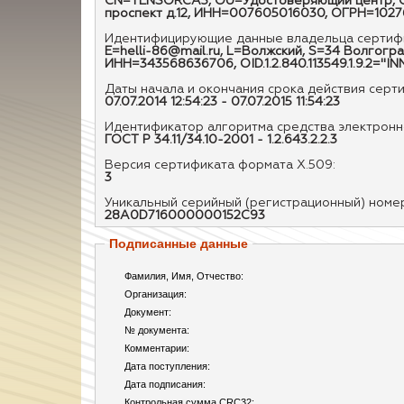
CN=TENSORCA3, OU=Удостоверяющий центр, O=О
проспект д.12, ИНН=007605016030, ОГРН=102
Идентифицирующие данные владельца сертифи
E=helli-86@mail.ru, L=Волжский, S=34 Волгог
ИНН=343568636706, OID.1.2.840.113549.1.9.2="
Даты начала и окончания срока действия серт
07.07.2014 12:54:23 - 07.07.2015 11:54:23
Идентификатор алгоритма средства электронно
ГОСТ Р 34.11/34.10-2001 - 1.2.643.2.2.3
Версия сертификата формата X.509:
3
Уникальный серийный (регистрационный) номе
28A0D716000000152C93
Подписанные данные
Фамилия, Имя, Отчество:
Организация:
Документ:
№ документа:
Комментарии:
Дата поступления:
Дата подписания:
Контрольная сумма CRC32: