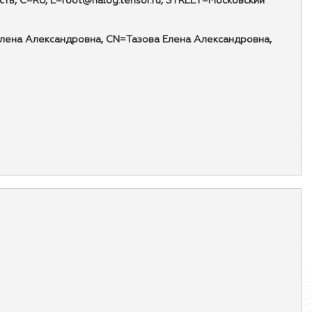
, C=RU, E=root@nalog.tensor.ru, STREET=Московский
Елена Александровна, CN=Тазова Елена Александровна,