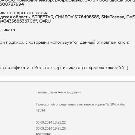
ОО Компания Тензор, L=Ярославль, S=76 Ярославская область
7600787994
ката открытого ключа:
радская область, STREET=0, СНИЛС=15176498389, SN=Тазова, G=
INN=343568636706", C=RU
ификата:
й подписи, с которыми используется данный открытый ключ:
р сертификата в Реестре сертификатов открытых ключей УЦ:
Тазова Елена Александровна
Протокол об определении участников торгов № 10457.doc
41394
30.09.2014 18:25:22
30.09.2014 18:25:26
F07858FC