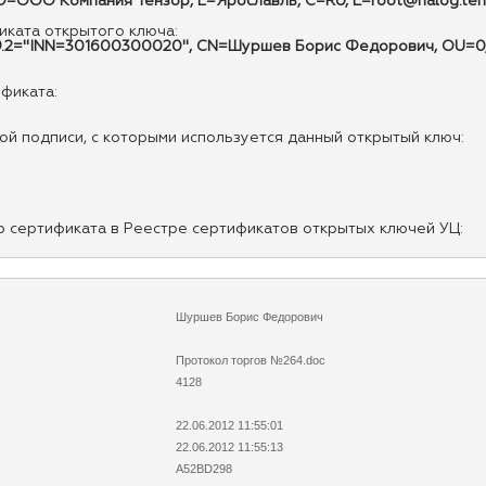
ООО Компания Тензор, L=Ярославль, C=RU, E=root@nalog.tens
ката открытого ключа:
1.9.2="INN=301600300020", CN=Шуршев Борис Федорович, OU=0, 
ификата:
й подписи, с которыми используется данный открытый ключ:
р сертификата в Реестре сертификатов открытых ключей УЦ:
Шуршев Борис Федорович
Протокол торгов №264.doc
4128
22.06.2012 11:55:01
22.06.2012 11:55:13
A52BD298