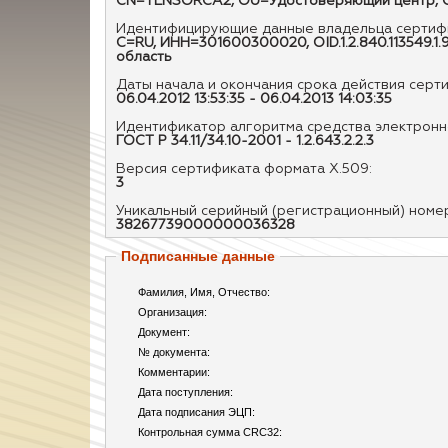
CN=TENSORCA2, OU=Удостоверяющий центр, O=
Идентифицирующие данные владельца сертифи
C=RU, ИНН=301600300020, OID.1.2.840.113549.
область
Даты начала и окончания срока действия серт
06.04.2012 13:53:35 - 06.04.2013 14:03:35
Идентификатор алгоритма средства электронно
ГОСТ Р 34.11/34.10-2001 - 1.2.643.2.2.3
Версия сертификата формата X.509:
3
Уникальный серийный (регистрационный) номе
38267739000000036328
Подписанные данные
Фамилия, Имя, Отчество:
Организация:
Документ:
№ документа:
Комментарии:
Дата поступления:
Дата подписания ЭЦП:
Контрольная сумма CRC32: