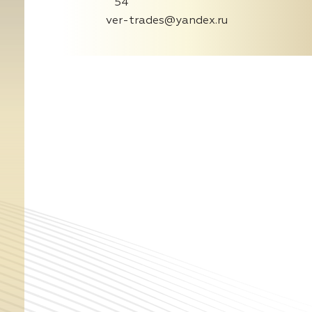
54
ver-trades@yandex.ru