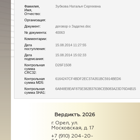
Фамилия,
Зубкова Наталья Сергеевна
Имя,
Отчество:
Организация:
Документ:
договор о Задатке.doc
№ документа:
40063
Комментарии:
Дата
15.08.2014 11:27:55
поступления:
Дата
15.08.2014 15:02:33
подписания:
Контрольная
D26F1508
сумма
CRC32:
Контрольная
6164247CF4BDF2EC37A351BC5914BED6
сумма MD5:
Контрольная
6A848E8EAF875E382B37638CEB083A23D76DAB15
сумма SHA1:
Вердиктъ. 2026
г. Орел, ул.
Московская, д. 17
+7 (910) 204-20-