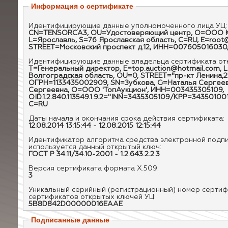
Информация о сертификате
Идентифицирующие данные уполномоченного лица УЦ
CN=TENSORCA3, OU=Удостоверяющий центр, O=ООО К
L=Ярославль, S=76 Ярославская область, C=RU, E=root@n
STREET=Московский проспект д.12, ИНН=00760501603
Идентифицирующие данные владельца сертификата от
T=Генеральный директор, E=top.auction@hotmail.com, 
Волгоградская область, OU=0, STREET="пр-кт Ленина,
ОГРН=1133435002909, SN=Зубкова, G=Наталья Сергеев
Сергеевна, O=ООО 'ТопАукцион', ИНН=003435305109,
OID.1.2.840.113549.1.9.2="INN=3435305109/KPP=343501
C=RU
Даты начала и окончания срока действия сертификата:
12.08.2014 13:15:44 - 12.08.2015 12:15:44
Идентификатор алгоритма средства электронной подпи
используется данный открытый ключ:
ГОСТ Р 34.11/34.10-2001 - 1.2.643.2.2.3
Версия сертификата формата X.509:
3
Уникальный серийный (регистрационный) номер сертиф
сертификатов открытых ключей УЦ:
5B8D842D00000016EAAE
Подписанные данные